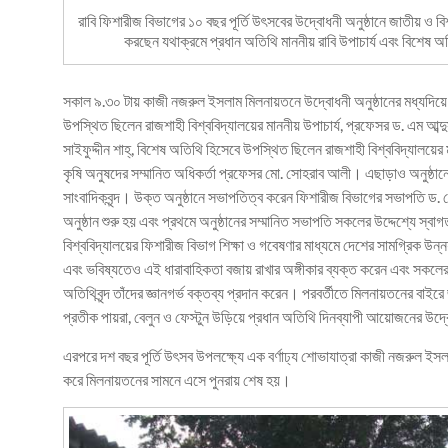
রাবি ফিশারীজ বিভাগের ১০ বছর পূর্তি উৎসবের উদ্বোধনী অনুষ্ঠানে জাতীয় ও 
করছেন যথাক্রমে প্রধান অতিথি মাননীয় রাবি উপাচার্য এবং বিশেষ অত
সকাল ৯.৩০ টায় কাজী নজরুল ইসলাম মিলনায়তনে উদ্বোধনী অনুষ্ঠানের মধ্যদিয়ে দি
উপস্থিত ছিলেন রাজশাহী বিশ্ববিদ্যালয়ের মাননীয় উপাচার্য, প্রফেসর ড. এম আব্দু
সাইফুদ্দীন শাহ্, বিশেষ অতিথি হিসেবে উপস্থিত ছিলেন রাজশাহী বিশ্ববিদ্যালয়ের ম
কৃষি অনুষদের সম্মানিত অধিকর্তা প্রফেসর মো. সোহরাব আলী। এছাড়াও অনুষ্ঠানে
সাংবাদিকবৃন্দ। উক্ত অনুষ্ঠানে সভাপতিত্ব করেন ফিশারীজ বিভাগের সভাপতি ড
অনুষ্ঠান শুরু হয় এবং প্রথমে অনুষ্ঠানের সম্মানিত সভাপতি সকলের উদ্দেশ্যে স্ব
বিশ্ববিদ্যালয়ের ফিশারীজ বিভাগ শিক্ষা ও গবেষণার মাধ্যমে দেশের সামগ্রিক উন
এবং ভবিষ্যতেও এই ধারাবাহিকতা বজায় রাখার অঙ্গীকার ব্যক্ত করেন এবং সক
অতিথিবৃন্দ তাঁদের জ্ঞানগর্ভ বক্তব্য প্রদান করেন। পরবর্তীতে মিলনায়তনের বা
প্রতীক পায়রা, বেলুন ও ফেস্টুন উড়িয়ে প্রধান অতিথি দিনব্যাপী আয়োজনের উ
এরপরে দশ বছর পূর্তি উৎসব উপলক্ষ্যে এক বর্ণাঢ্য শোভাযাত্রা কাজী নজরুল ইসলা
করে মিলনায়তনের সামনে এসে পুনরায় শেষ হয়।