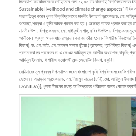
দিনব্যাপী আয়োজনের অংশ হিসেবে বেলা ১২.০০ টায় রাজশাহী বিশ্ববিদ্যাল
Sustainable livelihood and climate change aspects” শীর্ষক এক সে
সভাপতিত্ব করেন খুলনা বিশ্ববিদ্যালয়ের মাননীয় উপাচার্য প্রফেসর ড. মো. সাইফুদ্দী
শুভেচ্ছা, শ্রদ্ধা ও কৃতি স্মারক প্রদান করা হয়। শুভেচ্ছা স্মারক প্রদান করা হয় 
মাননীয় উপাচার্য প্রফেসর ড. মো. সাইফুদ্দীন শাহ্, রাবির উপউপাচার্য প্রফেসর মুহ
আলীকে। শ্রদ্ধা স্মারক যাদের প্রদান করা হয় তাঁরা হলেন- ফিশারীজ বিভাগের তি
বিভাগ), ড. এন. আই. এম. আবদুস সালাম ভূঁইয়া (প্রফেসর, প্রাণিবিদ্যা বিভাগ)
প্রদান করা হয় প্রফেসর ড. এ.কে.এম আমিনুল হক, জাতীয় অধ্যাপক, বাকৃবি; প্র
আমিনুল ইসলাম, ফিশারীজ বায়োলজী এন্ড জেনেটিক্স বিভাগ, বাকৃবি।
সেমিনারের মূল প্রবন্ধ উপস্থাপন করেন বাংলাদেশ কৃষি বিশ্ববিদ্যালয়ের ফিশার
হোসেন‌। এছাড়াও প্রফেসর ড. এম. নিয়ামুল নাছের (ঢাবি), মো. আরি
DANIDA)], খুলনা বিভগের মৎস্য অধিদপ্তরের পরিচালক জনাব গোলাম রব্বান