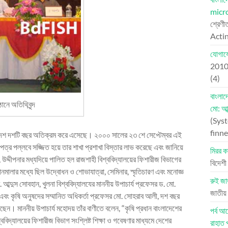
micr
শ্রেণী
Actin
যোগায
201
(4)
বাংলা
ানে অতিথিবৃন্দ
মো: আব
(Syst
finne
িভাগ দশ দশটি বছর অতিক্রম করে এসেছে। ২০০০ সালের ২৩ শে সেপ্টেম্বর এই
 পত্র পল্লবে সজ্জিত হয়ে তার শাখা প্রশাখা বিস্তার লাভ করেছে এবং জানিয়ে
মিরর কা
 উদ্দীপনার মধ্যদিয়ে পালিত হল রাজশাহী বিশ্ববিদ্যালয়ের ফিশারীজ বিভাগের
বিদেশী
মালার মধ্যে ছিল উদ্বোধন ও শোভাযাত্রা, সেমিনার, ‌স্মৃতিচারণ এবং মনোজ্ঞ
রুই জা
. আব্দুস সোবহান, খুলনা বিশ্ববিদ্যালযের মাননীয় উপাচার্য প্রফেসর ড. মো.
জাতীয় 
লাহ এবং কৃষি অনুষদের সম্মানিত অধিকর্তা প্রফেসর মো. সোহরাব আলী, দশ বছর
রেছেন। মাননীয় উপাচার্য মহোদয় তাঁর বাণীতে বলেন, “কৃষি প্রধান বাংলাদেশের
পর্ব 
িদ্যালয়ের ফিশারীজ বিভাগ সংশ্লিষ্ট শিক্ষা ও গবেষণার মাধ্যমে দেশের
রাহাত 