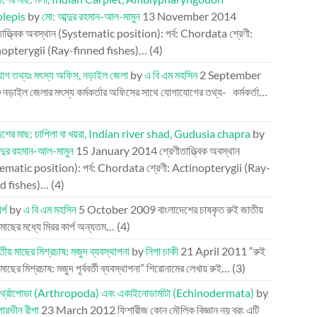
olepis
by
মো: আব্দুর রহমান-আল-মামুন
13 November 2014
তাত্ত্বিক অবস্থান (Systematic position): পর্ব: Chordata শ্রেণী:
opterygii (Ray-finned fishes)…
(4)
োগ তথ্যঃ মৎস্য অফিস, নড়াইল জেলা
by
এ বি এম মহসিন
2 September
0
নড়াইল জেলার মৎস্য কর্মকর্তার অফিসের সাথে যোগাযোগের তথ্য- কর্মকর্তা…
দেশের মাছ: চাপিলা বা খয়রা, Indian river shad, Gudusia chapra
by
্দুর রহমান-আল-মামুন
15 January 2014
শ্রেণীতাত্ত্বিক অবস্থান
ematic position): পর্ব: Chordata শ্রেণী: Actinopterygii (Ray-
d fishes)…
(4)
র্প
by
এ বি এম মহসিন
5 October 2009
বাংলাদেশের চাষকৃত রুই জাতীয়
 মাছের মধ্যে মিরর কার্প অন্যতম…
(4)
তীয় মাছের মিশ্রচাষ: মজুদ ব্যবস্থাপনা
by
নিপা চাকী
21 April 2011
“রুই
মাছের মিশ্রচাষ: মজুদ পূর্ববর্তী ব্যবস্থাপনা” শিরোনামের লেখায় রুই…
(3)
আর্থ্রোপোডা (Arthropoda) এবং একাইনোডার্মাটা (Echinodermata)
by
পারভীন রীপা
23 March 2012
ফিশারীজ কোন মৌলিক বিজ্ঞান নয় বরং এটি