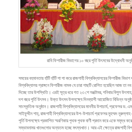
রাবি ফিশারীজ বিভাগের ১০ বছর পূর্তি উৎসবের উদ্বোধনী অনুষ্ঠ
সময়ের বহমানতায় হাঁটি হাঁটি পা পা করে রাজশাহী বিশ্ববিদ্যালয়ের ফিশারীজ ব
বিশ্ববিদ্যালয় প্রাঙ্গনে ফিশারীজ নামক যে চারা গাছটি রোপিত হয়েছিল আজ তা নব
দিচ্ছে তার উপস্থিতি। এরই সূত্র ধরে গত ২৩ শে অক্টোবর, শনিবার বিপুল উৎসাহ,
দশ বছর পূর্তি উৎসব। উক্ত উৎসব উপলক্ষ্যে দিনব্যাপী আয়োজিত বিভিন্ন অনুষ্ঠান
সাংস্কৃতিক অনুষ্ঠান। রাজশাহী বিশ্ববিদ্যালয়ের মাননীয় উপাচার্য, প্রফেসর ড. এম
সাইফুদ্দীন শাহ্, রাজশাহী বিশ্ববিদ্যালয়ের উপ-উপাচার্য প্রফেসর মুহম্মদ নূরুল্
পূর্তি উপলক্ষ্যে প্রকাশিত স্মরণিকায় পৃথক পৃথক বাণী প্রদান করে একে সমৃদ্ধ ক
সম্ভাবনাময় খাতগুলোর অন্যতম হচ্ছে মৎস্যখাত। আর এই ক্ষেত্রে রাজশাহী বিশ্বব