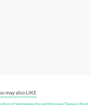
ou may also LIKE
culture of Vietnamese Koi and Monosex Tilapia in Pond