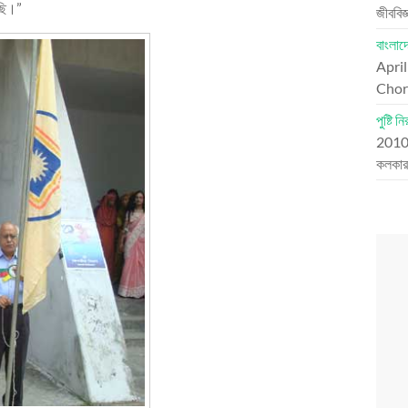
রছি।”
জীববিজ
বাংলা
Apri
Chord
পুষ্টি 
201
কলকার