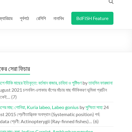
ক্যারিয়ার
পূর্বপাঠ
রেসিপি
নানাবিধ
BdFISH Feature
র সেরা ফিচার
শে শুঁটকি মাছের ইতিবৃত্ত: বর্তমান বাজার, চাহিদা ও পুষ্টিগুণ
by
তাহসিন ফারজানা
ugust 2021
চলনবিল এলাকায় বাঁশের মাঁচায় মাছ শুঁটকিকরণ ভূমিকা প্রাচীন
েকেই…
(7)
দেশের মাছ: গোনিয়া, Kuria labeo, Labeo gonius
by
সুস্মিতা সাহা
24
st 2015
শ্রেণীতাত্ত্বিক অবস্থান (Systematic position) পর্ব:
ata শ্রেণী: Actinopterygii (Ray-finned fishes)…
(6)
দেশের মাছ: মলা, Indian Carplet, Amblypharyngodon