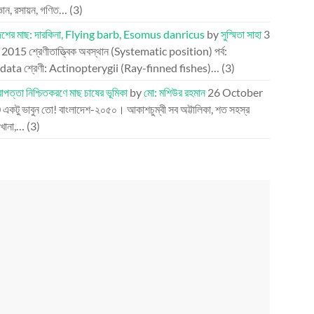
্ঞান, রসায়ন, গণিত…
(3)
দেশের মাছ: দারকিনা, Flying barb, Esomus danricus
by
সুস্মিতা সাহা
3
l 2015
শ্রেণীতাত্ত্বিক অবস্থান (Systematic position) পর্ব:
ata শ্রেণী: Actinopterygii (Ray-finned fishes)…
(3)
নিরাপত্তা নিশ্চিতকরণে মাছ চাষের ভূমিকা
by
মো: মশিউর রহমান
26 October
0
একটু ভাবুন তো! বাংলাদেশ-২০৫০। আকাশচুম্বী সব অট্টালিকা, শত সহস্র
খানা,…
(3)