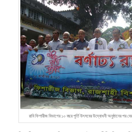
রাবি ফিশারীজ বিভাগের ১০ বছর পূর্তি উৎসবের উদ্বোধনী অনুষ্ঠানের পর বের 