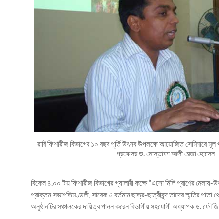
রাবি ফিশারীজ বিভাগের ১০ বছর পূর্তি উৎসব উপলক্ষে আয়োজিত সেমিনারে মূল 
প্রফেসর ড. মোস্তাফা আলী রেজা হোসেন
বিকেল ৪.০০ টায় ফিশারীজ বিভাগের গ্যালারী কক্ষে “এসো মিলি প্রাণের মেলায়-উৎ
প্রাক্তন সভাপতিমণ্ডলী, সাবেক ও বর্তমান ছাত্র-ছাত্রীবৃন্দ তাদের স্মৃতির পাত
অনুষ্ঠানটির সঞ্চালকের দায়িত্ব পালন করেন বিভাগীয় সহযোগী অধ্যাপক ড. ফৌজ