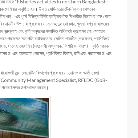
য়ের সিনেট ভবনে “Fisheries activities in northern Bangladesh:
মিনার অনুষ্ঠিত হয়। উক্ত সেমিনারের টেকনিক্যাল সেশনের
ন শাহ্। এর পূর্বে বিভিন্ন বিশিষ্ট ব্যক্তিবর্গকে ফিশারীজ বিভাগের পক্ষ থেকে
রাবির মাননীয় উপাচার্য প্রফেসর ড. এম আব্দুস সোবহান, খুলনা বিশ্ববিদ্যালয়ের
ম্মদ নূরুল্লাহ এবং কৃষি অনুষদের সম্মানিত অধিকর্তা প্রফেসর মো. সোহরাব
নজন প্রাক্তন সভাপতি যথাক্রমে ড. সেলিনা পারভীন (প্রফেসর, প্রাণিবিদ্যা
 এবং ড. সালেহা জেসমিন (সহযোগী অধ্যাপক, ফিশারীজ বিভাগ)। কৃতি স্মারক
ফেসর ড. এম. আলতাফ হোসেন, প্রাণিবিদ্যা বিভাগ, রাবি এবং প্রফেসর ড. এম.
ীজ বায়োলজী এন্ড জেনেটিক্স বিভাগের প্রফেসর ড. মোস্তফা আলী রেজা
ফুল ইসলাম [Community Management Specialist, RFLDC (GoB-
ী গবেষণাপত্র উপস্থাপন করেন।