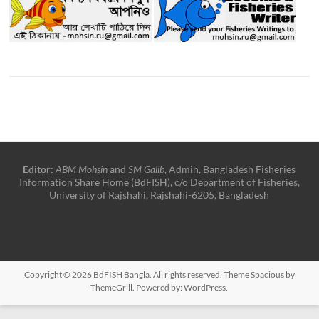
Editor:
ABM Mohsin
and
SM Galib
, Admin, Bangladesh Fisheries
Information Share Home (BdFISH), c/o Department of Fisheries,
University of Rajshahi, Rajshahi-6205, Bangladesh
Copyright © 2026
BdFISH Bangla
. All rights reserved. Theme
Spacious
by
ThemeGrill. Powered by:
WordPress
.