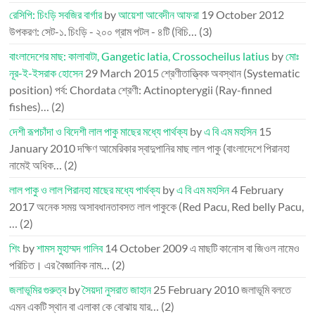
রেসিপি: চিংড়ি সবজির বার্গার
by
আয়েশা আবেদীন আফরা
19 October 2012
উপকরণ: সেট-১. চিংড়ি - ২০০ গ্রাম পটল - ৪টি (বিচি…
(3)
বাংলাদেশের মাছ: কালাবাটা, Gangetic latia, Crossocheilus latius
by
মোঃ
নূর-ই-ইসরাক হোসেন
29 March 2015
শ্রেণীতাত্ত্বিক অবস্থান (Systematic
position) পর্ব: Chordata শ্রেণী: Actinopterygii (Ray-finned
fishes)…
(2)
দেশী রূপচাঁদা ও বিদেশী লাল পাকু মাছের মধ্যে পার্থক্য
by
এ বি এম মহসিন
15
January 2010
দক্ষিণ আমেরিকার স্বাদুপানির মাছ লাল পাকু (বাংলাদেশে পিরানহা
নামেই অধিক…
(2)
লাল পাকু ও লাল পিরানহা মাছের মধ্যে পার্থক্য
by
এ বি এম মহসিন
4 February
2017
অনেক সময় অসাবধানতাবসত লাল পাকুকে (Red Pacu, Red belly Pacu,
…
(2)
শিং
by
শামস মুহাম্মদ গালিব
14 October 2009
এ মাছটি কানোস বা জিওল নামেও
পরিচিত। এর বৈজ্ঞানিক নাম…
(2)
জলাভূমির গুরুত্ব
by
সৈয়দা নুসরাত জাহান
25 February 2010
জলাভূমি বলতে
এমন একটি স্থান বা এলাকা কে বোঝায় যার…
(2)