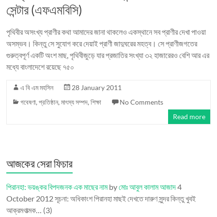
সেন্টার (এফএমবিসি)
পৃথিবীর অসংখ্য প্রাণীর কথা আমাদের জানা থাকলেও একস্থানে সব প্রাণীর দেখা পাওয়া
অসম্ভব। কিন্তু সে সুযোগ করে দেয়াই প্রাণী জাদুঘরের মহত্ব। সে প্রাণীজগতের
গুরুত্বপূর্ণ একটি অংশ মাছ, পৃথিবীজুড়ে যার প্রজাতির সংখ্যা ৩২ হাজারেরও বেশি আর এর
মধ্যে বাংলাদেশে রয়েছে ৭৫০
এ বি এম মহসিন
28 January 2011
গবেষণা
,
প্রতিষ্ঠান
,
মাৎস্য সম্পদ
,
শিক্ষা
No Comments
Read more
আজকের সেরা ফিচার
পিরানহা: ভয়ঙ্কর বিপদজনক এক মাছের নাম
by
মোঃ আবুল কালাম আজাদ
4
October 2012
সূচনা: অধিকাংশ পিরানহা মাছই দেখতে দারুণ সুন্দর কিন্তু খুবই
আক্রমণাত্মক…
(3)