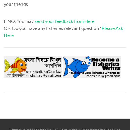
your friends
If NO, You may
send your feedback from Here
OR, Do you have any fisheries relevant question?
Please Ask
Here
Editor:
ABM Mohsin
and
SM Galib
, Admin, Bangladesh Fisheries