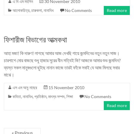
এ বি এম মহসিন
30 November 2010
আলোকচিত্র
,
চারুকলা
,
নানাবিধ
No Comments
Read more
ফিশারীজ বিভাগের আত্মকথা
আহা মজা! কি দারুণ! লাগছে আমার আজ দেখছি গায়ে জন্মদিনের নতুন নতুন সাজ।
চারপাশে মোর বাজছে শুধু হাজার সুরের বীন সত্যিই কি? আজকে আমার শুভ জন্মদিন?
ব্যস্ত সকল মানুষগুলো ছুটছে নানান কাজে তারই ফাঁকে সবাই যে আজ মিলছে সবার
মাঝে।
এস এম আবু নাছের
15 November 2010
কবিতা
,
নানাবিধ
,
প্রতিষ্ঠান
,
মাৎস্য সম্পদ
,
শিক্ষা
No Comments
Read more
« Previous