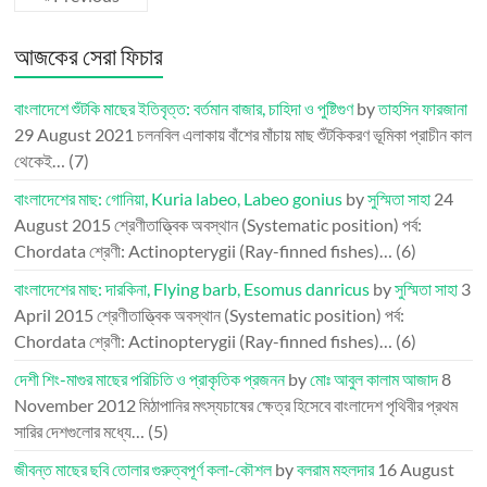
আজকের সেরা ফিচার
বাংলাদেশে শুঁটকি মাছের ইতিবৃত্ত: বর্তমান বাজার, চাহিদা ও পুষ্টিগুণ
by
তাহসিন ফারজানা
29 August 2021
চলনবিল এলাকায় বাঁশের মাঁচায় মাছ শুঁটকিকরণ ভূমিকা প্রাচীন কাল
থেকেই…
(7)
বাংলাদেশের মাছ: গোনিয়া, Kuria labeo, Labeo gonius
by
সুস্মিতা সাহা
24
August 2015
শ্রেণীতাত্ত্বিক অবস্থান (Systematic position) পর্ব:
Chordata শ্রেণী: Actinopterygii (Ray-finned fishes)…
(6)
বাংলাদেশের মাছ: দারকিনা, Flying barb, Esomus danricus
by
সুস্মিতা সাহা
3
April 2015
শ্রেণীতাত্ত্বিক অবস্থান (Systematic position) পর্ব:
Chordata শ্রেণী: Actinopterygii (Ray-finned fishes)…
(6)
দেশী শিং-মাগুর মাছের পরিচিতি ও প্রাকৃতিক প্রজনন
by
মোঃ আবুল কালাম আজাদ
8
November 2012
মিঠাপানির মৎস্যচাষের ক্ষেত্র হিসেবে বাংলাদেশ পৃথিবীর প্রথম
সারির দেশগুলোর মধ্যে…
(5)
জীবন্ত মাছের ছবি তোলার গুরুত্বপূর্ণ কলা-কৌশল
by
বলরাম মহলদার
16 August