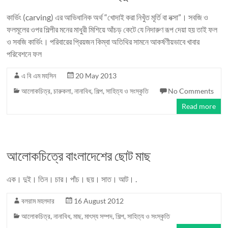
কার্ভিং (carving) এর আভিধানিক অর্থ “খোদাই করা নিখুঁত মূর্তি বা নক্সা”। সবজি ও
ফলমূলের ওপর শিল্পীর মনের মাধুরী মিশিয়ে আঁচড় কেটে যে নিদারুণ রূপ দেয়া হয় তাই ফল
ও সবজি কার্ভিং। পরিবারের প্রিয়জন কিম্বা অতিথির সামনে আকর্ষণীয়ভাবে খাবার
পরিবেশনে ফল
এ বি এম মহসিন
20 May 2013
আলোকচিত্র
,
চারুকলা
,
নানাবিধ
,
শিল্প, সাহিত্য ও সংস্কৃতি
No Comments
Read more
আলোকচিত্রে বাংলাদেশের ছোট মাছ
এক। দুই। তিন। চার। পাঁচ। ছয়। সাত। আট। .
বলরাম মহলদার
16 August 2012
আলোকচিত্র
,
নানাবিধ
,
মাছ
,
মাৎস্য সম্পদ
,
শিল্প, সাহিত্য ও সংস্কৃতি