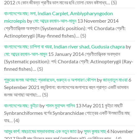
2012
যে কোন জীবন্ত প্রাণীর ভাল মানের ছবি তোলা যেমন কষ্টসাধ্য…
(5)
বাংলাদেশের মাছ: মলা, Indian Carplet, Amblypharyngodon
microlepis
by
মো: আব্দুর রহমান-আল-মামুন
13 November 2014
শ্রেণীতাত্ত্বিক অবস্থান (Systematic position): পর্ব: Chordata শ্রেণী:
Actinopterygii (Ray-finned fishes)…
(5)
বাংলাদেশের মাছ: চাপিলা বা খয়রা, Indian river shad, Gudusia chapra
by
মো: আব্দুর রহমান-আল-মামুন
15 January 2014
শ্রেণীতাত্ত্বিক অবস্থান
(Systematic position): পর্ব: Chordata শ্রেণী: Actinopterygii (Ray-
finned fishes)…
(5)
পুকুরের জলজ আগাছা: প্রকারভেদ, গুরুত্ব ও অপসারণ কৌশল
by
জান্নাতুল মাওয়া
6
September 2021
কচুরিপানা: বাংলাদেশের জলাশয়ে বহুল প্রাপ্ত একটি ভাসমান
জলজ আগাছা আগাছা:…
(5)
বাংলাদেশের মাছ: কুইচা
by
শামস মুহাম্মদ গালিব
13 May 2011
কুইচা মাছটি
Synbranchiformes বর্গের Synbranchidae গোত্রের একটি ঈলজাতীয় মাছ
যার…
(4)
আমুর কার্প: মাছচাষের সম্ভাবনাময় এক নতুন জাত
by
সুমন কুমার সাহু
4 November
2017
বিদেশী মাছ হিসেবে কমন কার্প (আমেরিকান রুই) এর বিভিন্ন জাত…
(4)