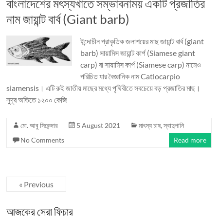
বাংলাদেশের মৎস্যখাতে সম্ভাবনাময় একটি প্রজাতির
নাম জায়ান্ট বার্ব (Giant barb)
ইন্দোচীন প্রাকৃতিক জলাশয়ের মাছ জায়ান্ট বার্ব (giant
barb) সায়ামিস জায়ান্ট কার্প (Siamese giant
carp) বা সায়ামিস কার্প (Siamese carp) নামেও
পরিচিত যার বৈজ্ঞানিক নাম Catlocarpio
siamensis। এটি রুই জাতীয় মাছের মধ্যে পৃথিবীতে সবচেয়ে বড় প্রজাতির মাছ।
সুদূর অতিতে ১২০০ কেজি
মো. আবু সিকেন্দার
5 August 2021
মাৎস্য চাষ
,
স্বাদুপানি
No Comments
Read more
« Previous
আজকের সেরা ফিচার