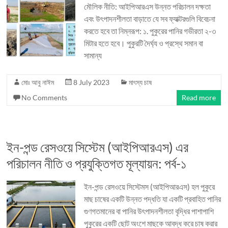
মৌলিক নীতি: আইপিআরএস উন্নত পরিচালন দক্ষতা
এবং উৎপাদনশীলতা বাড়াতে যে সব ফ্যাক্টরগুলি বিবেচনা
করতে হবে তা নিম্নরূপ: ১. পুকুরের পানির গভীরতা ২-৩
মিটার হতে হবে। পুকুরটি দৈর্ঘ্য ও প্রস্থে সমান বা
সামান্য
মোঃ আবু নাঈম
8 July 2023
মাৎস্য চাষ
No Comments
Read more
ইন-পন্ড রেসওয়ে সিস্টেম (আইপিআরএস) এর
পরিচালন নীতি ও প্রযুক্তিগত মূল্যায়ন: পর্ব-১
ইন-পন্ড রেসওয়ে সিস্টেমস (আইপিআরএস) হল পুকুরে
মাছ চাষের একটি উন্নত পদ্ধতি যা একটি প্রবাহিত পানির
গুণগতমানের বা পানির উৎপাদনশীলতা বৃদ্ধির পাশাপাশি
পুকুরের একটি ছোট অংশে মাছকে আবদ্ধ করে চাষ করার