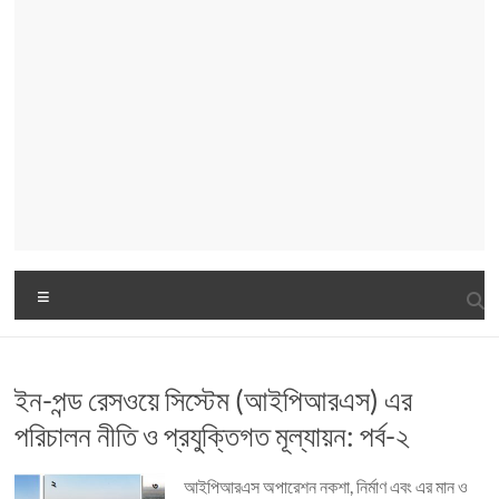
Menu
ইন-পন্ড রেসওয়ে সিস্টেম (আইপিআরএস) এর
পরিচালন নীতি ও প্রযুক্তিগত মূল্যায়ন: পর্ব-২
আইপিআরএস অপারেশন নকশা, নির্মাণ এবং এর মান ও