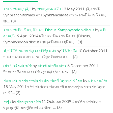
বাংলাদেশের মাছ: কুইচা
by
শামস মুহাম্মদ গালিব
13 May 2011
কুইচা মাছটি
Synbranchiformes বর্গের Synbranchidae গোত্রের একটি ঈলজাতীয় মাছ
যার…
(3)
বাংলাদেশের বিদেশী মাছ: ডিসকাস, Discus, Symphysodon discus
by
এ বি
এম মহসিন
9 April 2014
দক্ষিণ আমেরিকার মাছ ডিসকাস (Discus,
Symphysodon discus) এ্যাকুয়ারিয়ামের বাহারি মাছ…
(3)
বই পরিচিতি: আপেল শামুকের বাণিজ্যিক চাষ
by
বিডিফিশ টিম
10 October 2011
ড. মো. সরওয়ার জাহান, ড. মো. রফিকুল ইসলাম এবং ড.…
(3)
রেসিপি: বাইম মাছ ভাজি
by
আয়েশা আবেদীন আফরা
6 December 2011
উপকরণ: বাইম মাছ ১/২ কেজি হলুদ গুড়া ১/৩ চা চামচ…
(3)
সামনে-পেছনে সমান দক্ষতায় সাঁতরাতে পারদর্শী “ব্ল্যাক গোস্ট” মাছ
by
এ বি এম মহসিন
18 May 2011
দক্ষিণ আমেরিকার আমাজন নদী ও তৎসংলগ্ন এলাকার মাছ “ব্ল্যাক
গোস্ট”…
(3)
সরপুঁটি
by
শামস মুহাম্মদ গালিব
11 October 2009
এ মাছটিকে এলাকাভেদে
শুধুমাত্র পুঁটি, সরল পুঁটিও বলা হয়ে থাকে।…
(3)