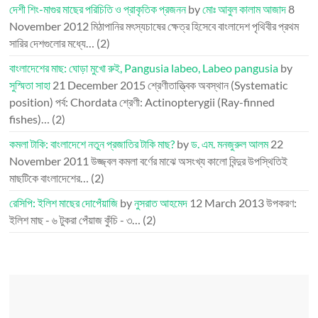
দেশী শিং-মাগুর মাছের পরিচিতি ও প্রাকৃতিক প্রজনন
by
মোঃ আবুল কালাম আজাদ
8
November 2012
মিঠাপানির মৎস্যচাষের ক্ষেত্র হিসেবে বাংলাদেশ পৃথিবীর প্রথম
সারির দেশগুলোর মধ্যে…
(2)
বাংলাদেশের মাছ: ঘোড়া মুখো রুই, Pangusia labeo, Labeo pangusia
by
সুস্মিতা সাহা
21 December 2015
শ্রেণীতাত্ত্বিক অবস্থান (Systematic
position) পর্ব: Chordata শ্রেণী: Actinopterygii (Ray-finned
fishes)…
(2)
কমলা টাকি: বাংলাদেশে নতুন প্রজাতির টাকি মাছ?
by
ড. এম. মনজুরুল আলম
22
November 2011
উজ্জ্বল কমলা বর্ণের মাঝে অসংখ্য কালো বিন্দুর উপস্থিতিই
মাছটিকে বাংলাদেশের…
(2)
রেসিপি: ইলিশ মাছের দোপেঁয়াজি
by
নুসরাত আহমেদ
12 March 2013
উপকরণ:
ইলিশ মাছ - ৬ টুকরা পেঁয়াজ কুঁচি - ৩…
(2)