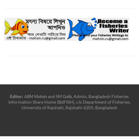
Editor:
ABM Mohsin
and
SM Galib
, Admin, Bangladesh Fisheries
Information Share Home (BdFISH), c/o Department of Fisheries,
University of Rajshahi, Rajshahi-6205, Bangladesh