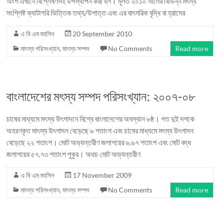
অংশ এখানে বিশ্লেষণসহ উপস্থাপন করা হল। মূলত ২০১০ সালের বিভিন্ন মৎস্য
সংশ্লিষ্ট ক্যাটাগরি ভিত্তিক তথ্য/উপাত্ত এবং এর বাৎসরিক বৃদ্ধি বা হ্রাসের
এ বি এম মহসিন
20 September 2010
মাৎস্য পরিসংখ্যান
,
মাৎস্য সম্পদ
No Comments
Read more
বাংলাদেশের মৎস্য সম্পদ পরিসংখ্যান: ২০০৭-০৮
চাষের মাধ্যমে মৎস্য উৎপাদনে বিশ্বে বাংলাদেশের অবস্থান ৬ষ্ঠ। গত দুই দশকে
অহরণকৃত মাৎস্য উৎপাদন বেড়েছে ৬ শতাংশ এবং চাষের মাধ্যমে মৎস্য উৎপাদন
বেড়েছে ২২ শতাংশ। মোট অভ্যন্তরীণ জলাশয়ের ৬.৬৭ শতাংশ এবং মোট বদ্ধ
জলাশয়ের ৫৭.৭৩ শতাংশ পুকুর। অথচ মোট অভ্যন্তরীণ
এ বি এম মহসিন
17 November 2009
মাৎস্য পরিসংখ্যান
,
মাৎস্য সম্পদ
No Comments
Read more