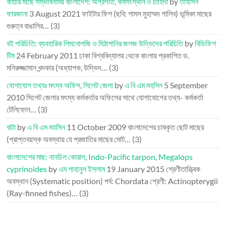
বাহারি মাছে সম্ভাবনাময় বাংলাদেশ: অগ্রগতি, কর্মসংস্থান ও চাহিদা
by
তাহসিন
ফারজানা
3 August 2021
ফাইটার ফিশ (ছবি: শামস মুহাম্মদ গালিব) ভূমিকা মাছের
গুরুত্ব বাঙালির…
(3)
বই পরিচিতি: ব্যবহারিক লিমনোলজি ও মিঠাপানির জলজ উদ্ভিদের পরিচিতি
by
বিডিফিশ
টিম
24 February 2011
ঢাকা বিশ্ববিদ্যালয় থেকে বাংলায় প্রকাশিত ড.
মনিরুজ্জামান খন্দকার (অধ্যাপক, উদ্ভিদ…
(3)
যোগাযোগ তথ্যঃ মৎস্য অফিস, সিলেট জেলা
by
এ বি এম মহসিন
5 September
2010
সিলেট জেলার মৎস্য কর্মকর্তার অফিসের সাথে যোগাযোগের তথ্য- কর্মকর্তা
টেলিফোন…
(3)
বাটা
by
এ বি এম মহসিন
11 October 2009
বাংলাদেশের চাষকৃত ছোট মাছের
(প্রাপ্তবয়স্ক অবস্থায় যে প্রজাতির মাছের মোট…
(3)
বাংলাদেশের মাছ: নানচিল কোরাল, Indo-Pacific tarpon, Megalops
cyprinoides
by
এম শাহানুল ইসলাম
19 January 2015
শ্রেণীতাত্ত্বিক
অবস্থান (Systematic position) পর্ব: Chordata শ্রেণী: Actinopterygii
(Ray-finned fishes)…
(3)