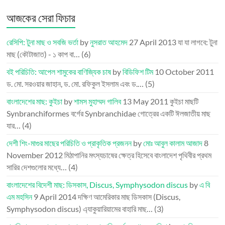
আজকের সেরা ফিচার
রেসিপি: টুনা মাছ ও সবজি ভর্তা
by
নুসরাত আহমেদ
27 April 2013
যা যা লাগবে: টুনা
মাছ (কৌটাজাত) - ১ কাপ বা…
(6)
বই পরিচিতি: আপেল শামুকের বাণিজ্যিক চাষ
by
বিডিফিশ টিম
10 October 2011
ড. মো. সরওয়ার জাহান, ড. মো. রফিকুল ইসলাম এবং ড.…
(5)
বাংলাদেশের মাছ: কুইচা
by
শামস মুহাম্মদ গালিব
13 May 2011
কুইচা মাছটি
Synbranchiformes বর্গের Synbranchidae গোত্রের একটি ঈলজাতীয় মাছ
যার…
(4)
দেশী শিং-মাগুর মাছের পরিচিতি ও প্রাকৃতিক প্রজনন
by
মোঃ আবুল কালাম আজাদ
8
November 2012
মিঠাপানির মৎস্যচাষের ক্ষেত্র হিসেবে বাংলাদেশ পৃথিবীর প্রথম
সারির দেশগুলোর মধ্যে…
(4)
বাংলাদেশের বিদেশী মাছ: ডিসকাস, Discus, Symphysodon discus
by
এ বি
এম মহসিন
9 April 2014
দক্ষিণ আমেরিকার মাছ ডিসকাস (Discus,
Symphysodon discus) এ্যাকুয়ারিয়ামের বাহারি মাছ…
(3)