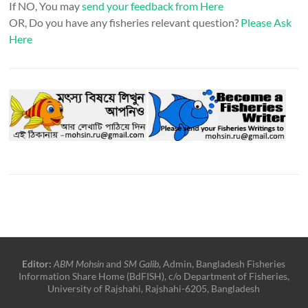
If NO, You may
send your feedback from Here
OR, Do you have any fisheries relevant question?
Please Ask
Here
Editor:
ABM Mohsin
and
SM Galib
, Admin, Bangladesh Fisheries
Information Share Home (BdFISH), c/o Department of Fisheries,
University of Rajshahi, Rajshahi-6205, Bangladesh