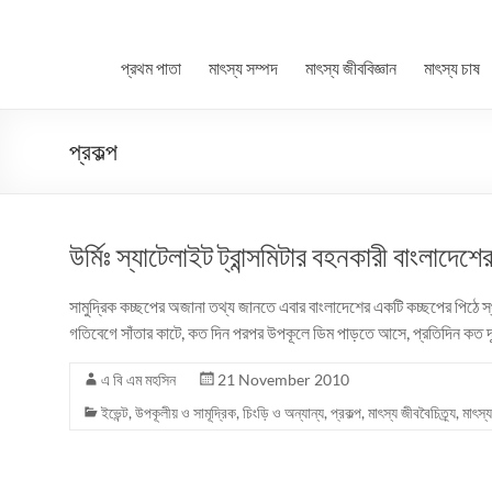
প্রথম পাতা
মাৎস্য সম্পদ
মাৎস্য জীববিজ্ঞান
মাৎস্য চাষ
প্রকল্প
উর্মিঃ স্যাটেলাইট ট্রান্সমিটার বহনকারী বাংলাদেশ
সামুদ্রিক কচ্ছপের অজানা তথ্য জানতে এবার বাংলাদেশের একটি কচ্ছপের পিঠে স্
গতিবেগে সাঁতার কাটে, কত দিন পরপর উপকূলে ডিম পাড়তে আসে, প্রতিদিন কত দূ
এ বি এম মহসিন
21 November 2010
ইভেন্ট
,
উপকূলীয় ও সামূদ্রিক
,
চিংড়ি ও অন্যান্য
,
প্রকল্প
,
মাৎস্য জীববৈচিত্র্য
,
মাৎস্য