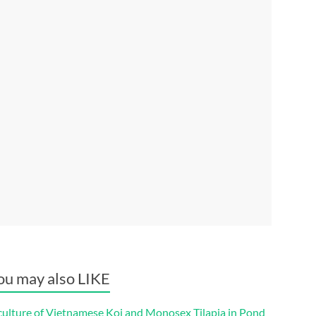
ou may also LIKE
culture of Vietnamese Koi and Monosex Tilapia in Pond