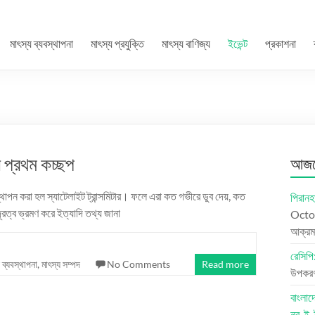
মাৎস্য ব্যবস্থাপনা
মাৎস্য প্রযুক্তি
মাৎস্য বাণিজ্য
ইভেন্ট
প্রকাশনা
ের প্রথম কচ্ছপ
আজকে
থাপন করা হল স্যাটেলাইট ট্রান্সমিটার। ফলে এরা কত গভীরে ডুব দেয়, কত
পিরানহ
রত্ব ভ্রমণ করে ইত্যাদি তথ্য জানা
Octo
আক্রম
রেসিপি:
 ব্যবস্থাপনা
,
মাৎস্য সম্পদ
No Comments
Read more
উপকরণ:
বাংলা
নূর-ই