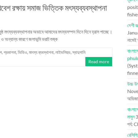
বেশ রক্ষায় সমাজ ভিত্তিক মৎস্যব্যবস্থাপনা
posit
fish
দেশী রূ
 সুষ্ঠ মৎস্যব্যবস্থাপনার অভাবে আমাদের মৎস্যসম্পদ দিনে দিনে হ্রাস পাচ্ছে।
Janu
ও অন্যান্য কারণে জলাভূমি ভরাট শুষ্ক
নামেই
বাংলা
্প
,
প্রকাশনা
,
ভিডিও
,
মাৎস্য ব্যবস্থাপনা
,
লাইভলিহুড
,
স্বাদুপানি
phul
Read more
(Syst
finne
উচ্চ উ
Nove
অভিজ
বাংলা
মামুন
পর্ব:
রেসিপি