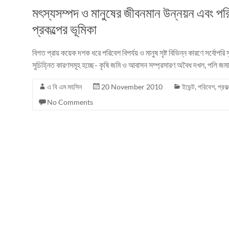
মৎস্যসম্পদ ও মানুষের জীবনমান উন্নয়ন এবং পরি
প্রকল্পের ভূমিকা
বিগত প্রায় কয়েক দশক ধরে পরিবেশ বিপর্যয় ও মানুষ সৃষ্ট বিভিন্ন কারণে সর্বোপরি
সুচিহ্নিত কারণসমূহ হচ্ছে- কৃষি জমি ও আবাসন সম্প্রসারণ অবৈধ দখল, পলি জমা 
এ বি এম মহসিন
20 November 2010
ইভেন্ট
,
পরিবেশ
,
প্রকল
No Comments