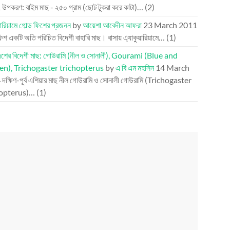
1
উপকরণ: বাইম মাছ - ২৫০ গ্রাম (ছোট টুকরা করে কাটা)…
(2)
য়ারিয়ামে গোল্ড ফিশের প্রজনন
by
আয়েশা আবেদীন আফরা
23 March 2011
ফিশ একটি অতি পরিচিত বিদেশী বাহারি মাছ। বাসায় এ্যাকুয়ারিয়ামে…
(1)
দেশের বিদেশী মাছ: গোউরামি (নীল ও সোনালী), Gourami (Blue and
n), Trichogaster trichopterus
by
এ বি এম মহসিন
14 March
4
দক্ষিণ-পূর্ব এশিয়ার মাছ নীল গোউরামি ও সোনালী গোউরামি (Trichogaster
hopterus)…
(1)