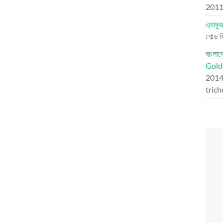
201
এ্যাকু
গোল্ড 
বাংলা
Golde
201
tric