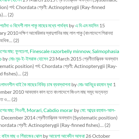
ion) পর্ব: Chordata শ্রেণী: Actinopterygii (Ray-finned
es)…
(2)
পচাঁদা ও বিদেশী লাল পাকু মাছের মধ্যে পার্থক্য
by
এ বি এম মহসিন
15
ary 2010
দক্ষিণ আমেরিকার স্বাদুপানির মাছ লাল পাকু (বাংলাদেশে পিরানহা
 অধিক…
(2)
দেশের মাছ: ফুলচেলা, Finescale razorbelly minnow, Salmophasia
o
by
মোঃ নূর-ই-ইসরাক হোসেন
23 March 2015
শ্রেণীতাত্ত্বিক অবস্থান
ematic position) পর্ব: Chordata শ্রেণী: Actinopterygii (Ray-
d fishes)…
(2)
ৎপাদনশীল থাই কৈ মাছের নিবিড় চাষ ব্যবস্থাপনা
by
মোঃ আনিচুর রহমান মৃধা
1
mber 2010
আবহমান কাল হতে বাংলাদেশে জিওল মাছ সমূহ অত্যন্ত
াত ও…
(2)
দেশের মাছ: পিওলী, Morari, Cabdio morar
by
মো: আব্দুর রহমান-আল-
3 December 2014
শ্রেণীতাত্ত্বিক অবস্থান (Systematic position)
 Chordata শ্রেণী: Actinopterygii (Ray-finned fishes)…
(2)
: বাইম মাছ ও পিঁয়াজের ঝোল
by
আয়েশা আবেদীন আফরা
26 October