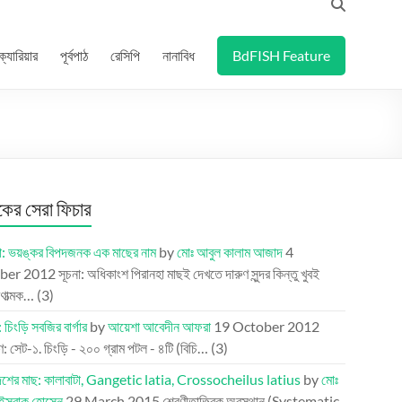
ক্যারিয়ার
পূর্বপাঠ
রেসিপি
নানাবিধ
BdFISH Feature
র সেরা ফিচার
া: ভয়ঙ্কর বিপদজনক এক মাছের নাম
by
মোঃ আবুল কালাম আজাদ
4
ber 2012
সূচনা: অধিকাংশ পিরানহা মাছই দেখতে দারুণ সুন্দর কিন্তু খুবই
ণাত্মক…
(3)
 চিংড়ি সবজির বার্গার
by
আয়েশা আবেদীন আফরা
19 October 2012
 সেট-১. চিংড়ি - ২০০ গ্রাম পটল - ৪টি (বিচি…
(3)
দেশের মাছ: কালাবাটা, Gangetic latia, Crossocheilus latius
by
মোঃ
-ইসরাক হোসেন
29 March 2015
শ্রেণীতাত্ত্বিক অবস্থান (Systematic