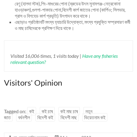
রেণু (হালদা স্টক),শিং-মাগুরের পোনা (ব্রুডের উৎস সুনামগঞ্জ-নেত্রকোনা
হাওড়াঞ্চল),গুলশা-পাবদার পোনা,বিদেশী কার্প জাতের পোনা (কার্পিও; সিলভার,
গ্রাস ও বিগহেড কার্প প্রভৃতি) উৎপাদন করে থাকে।
এছাড়াও প্রতিষ্ঠানটি মৎস্য হ্যাচারি উদ্যোক্তা, মৎস্য প্রযুক্তি সম্প্রসারণ কর্মী
ও মাছ চাষিদেরকে প্রশিক্ষণ দিয়ে থাকে।
Visited 16,006 times, 1 visits today |
Have any fisheries
relevant question?
Visitors' Opinion
Tagged on:
কই
কই চাষ
কই মাছ চাষ
নতুন
জাত
বর্ধনশীল
বিদেশী কই
বিদেশী মাছ
ভিয়েতনাম কই