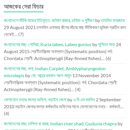
আজকের সেরা ফিচার
বাংলাদেশে শুঁটকি মাছের ইতিবৃত্ত: বর্তমান বাজার, চাহিদা ও পুষ্টিগুণ
by
তাহসিন ফারজানা
29 August 2021
চলনবিল এলাকায় বাঁশের মাঁচায় মাছ শুঁটকিকরণ ভূমিকা প্রাচীন কাল
থেকেই…
(7)
বাংলাদেশের মাছ: গোনিয়া, Kuria labeo, Labeo gonius
by
সুস্মিতা সাহা
24
August 2015
শ্রেণীতাত্ত্বিক অবস্থান (Systematic position) পর্ব:
Chordata শ্রেণী: Actinopterygii (Ray-finned fishes)…
(6)
বাংলাদেশের মাছ: মলা, Indian Carplet, Amblypharyngodon
microlepis
by
মো: আব্দুর রহমান-আল-মামুন
13 November 2014
শ্রেণীতাত্ত্বিক অবস্থান (Systematic position): পর্ব: Chordata শ্রেণী:
Actinopterygii (Ray-finned fishes)…
(4)
যোগাযোগ তথ্যঃ মৎস্য অফিস, নড়াইল জেলা
by
এ বি এম মহসিন
2 September
2010
নড়াইল জেলার মৎস্য কর্মকর্তার অফিসের সাথে যোগাযোগের তথ্য- কর্মকর্তা…
(4)
বাংলাদেশের মাছ: চাপিলা বা খয়রা, Indian river shad, Gudusia chapra
by