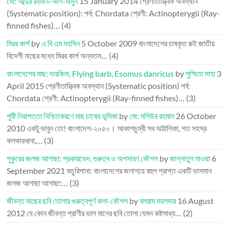
মো: আব্দুর রহমান-আল-মামুন
15 January 2014
শ্রেণীতাত্ত্বিক অবস্থান
(Systematic position): পর্ব: Chordata শ্রেণী: Actinopterygii (Ray-
finned fishes)…
(4)
মিরর কার্প
by
এ বি এম মহসিন
5 October 2009
বাংলাদেশের চাষকৃত রুই জাতীয়
বিদেশী মাছের মধ্যে মিরর কার্প অন্যতম…
(4)
বাংলাদেশের মাছ: দারকিনা, Flying barb, Esomus danricus
by
সুস্মিতা সাহা
3
April 2015
শ্রেণীতাত্ত্বিক অবস্থান (Systematic position) পর্ব:
Chordata শ্রেণী: Actinopterygii (Ray-finned fishes)…
(3)
পুষ্টি নিরাপত্তা নিশ্চিতকরণে মাছ চাষের ভূমিকা
by
মো: মশিউর রহমান
26 October
2010
একটু ভাবুন তো! বাংলাদেশ-২০৫০। আকাশচুম্বী সব অট্টালিকা, শত সহস্র
কলকারখানা,…
(3)
পুকুরের জলজ আগাছা: প্রকারভেদ, গুরুত্ব ও অপসারণ কৌশল
by
জান্নাতুল মাওয়া
6
September 2021
কচুরিপানা: বাংলাদেশের জলাশয়ে বহুল প্রাপ্ত একটি ভাসমান
জলজ আগাছা আগাছা:…
(3)
জীবন্ত মাছের ছবি তোলার গুরুত্বপূর্ণ কলা-কৌশল
by
বলরাম মহলদার
16 August
2012
যে কোন জীবন্ত প্রাণীর ভাল মানের ছবি তোলা যেমন কষ্টসাধ্য…
(2)