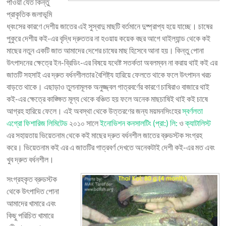
পাওয়া যেত কিন্তু
প্রাকৃতিক জলাভূমি
ধ্বংসের কারণে দেশীয় জাতের এই সুস্বাদু মাছটি বর্তমানে দুষ্প্রাপ্য হয়ে যাচ্ছে। চাষের
পুকুরে দেশীয় কই-এর বৃদ্ধি দ্রুততর না হওয়ায় কয়েক বছর আগে থাইল্যান্ড থেকে কই
মাছের নতুন একটি জাত আমাদের দেশের চাষের মাছ হিসেবে আনা হয়। কিন্তু পোনা
উৎপাদনের ক্ষেত্রে ইন-ব্রিডিং-এর বিষয়ে যথেষ্ট সতর্কতা অবলম্বন না করায় থাই কই এর
জাতটি সহসাই এর দ্রুত বর্ধনশীলতার বৈশিষ্ট্য হারিয়ে ফেলতে থাকে ফলে উৎপাদন খরচ
বাড়তে থাকে। এছাড়াও তুলনামূলক অনুজ্জ্বল গাত্রবর্ণের কারণে চাষিরাও বাজারে থাই
কই-এর ক্ষেত্রে কাঙ্ক্ষিত মূল্য থেকে বঞ্চিত হয় ফলে অনেক মাছচাষিই থাই কই চাষে
আগ্রহ হারিয়ে ফেলে। এই অবস্থা থেকে উত্তরণের জন্য ময়মনসিংহের
স্বর্ণলতা
এগ্রো ফিশারিজ লিমিটেড
২০১০ সালে
ইনোভিশন কনসালটিং (প্রা:) লি:
ও
ক্যাটালিস্ট
এর সহায়তায় ভিয়েতনাম থেকে কই মাছের দ্রুত বর্ধনশীল জাতের ব্রুডস্টক সংগ্রহ
করে। ভিয়েতনাম কই এর এ জাতটির গাত্রবর্ণ দেখতে অনেকটাই দেশী কই-এর মত এবং
খুব দ্রুত বর্ধনশীল।
সংগ্রহকৃত ব্রুডস্টক
থেকে উৎপাদিত পোনা
আমাদের খামারে এবং
কিছু পরিচিত খামারে