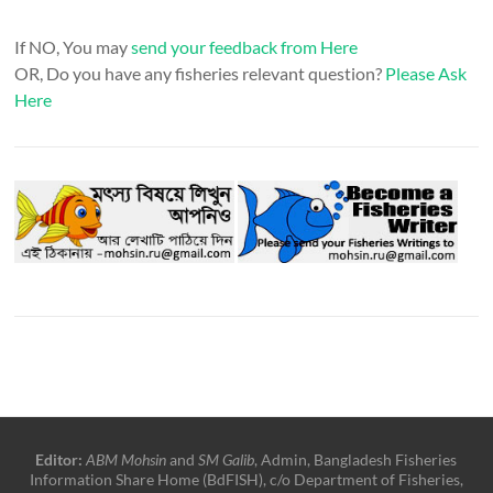
If NO, You may
send your feedback from Here
OR, Do you have any fisheries relevant question?
Please Ask
Here
Editor:
ABM Mohsin
and
SM Galib
, Admin, Bangladesh Fisheries
Information Share Home (BdFISH), c/o Department of Fisheries,