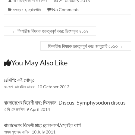
মো: আব্দুল কাদির তরফদার
24 January 2013
মাৎস্য চাষ
,
স্বাদুপানি
No Comments
←
ফিশারীজ বিষয়ক গুরুত্বপূর্ণ খবর: ডিসেম্বর ২০১২
ফিশারীজ বিষয়ক গুরুত্বপূর্ণ খবর: জানুয়ারি ২০১৩
→
You May Also Like
রেসিপি: কই পোস্ত
আয়েশা আবেদীন আফরা
10 October 2012
বাংলাদেশের বিদেশী মাছ: ডিসকাস, Discus, Symphysodon discus
এ বি এম মহসিন
9 April 2014
বাংলাদেশের বিদেশী মাছ: ব্ল্যাক কার্প/স্নেইল কার্প
শামস মুহাম্মদ গালিব
10 July 2011