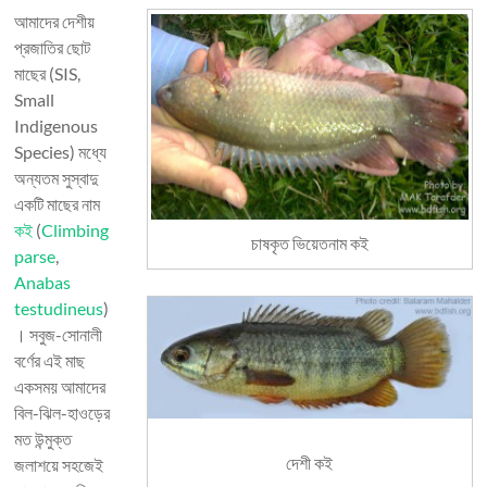
আমাদের দেশীয়
প্রজাতির ছোট
মাছের (SIS,
Small
Indigenous
Species) মধ্যে
অন্যতম সুস্বাদু
একটি মাছের নাম
কই
(
Climbing
চাষকৃত ভিয়েতনাম কই
parse
,
Anabas
testudineus
)
। সবুজ-সোনালী
বর্ণের এই মাছ
একসময় আমাদের
বিল-ঝিল-হাওড়ের
মত উন্মুক্ত
দেশী কই
জলাশয়ে সহজেই