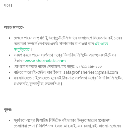
যাবে।
আরও জানতে-
দেখতে পারেন সম্প্রতি ইন্ডিপেন্ডেন্ট টেলিভিশনে বাংলাদেশে ভিয়েতনাম কই চাষের
সম্ভাবনা সম্পর্কে লেখকের একটি সাক্ষাতকার যা পাওয়া যাবে
এই ওয়েব
সংযুক্তিতে
।
ভ্রমণ করতে পারেন স্বর্ণলতা এগ্রো ফিশারিজ লিমিটেড এর ওয়েবসাইটে যার
ঠিকানা:
www.sharnalata.com
যোগাযোগ করতে পারেন মোবাইলে, যার নম্বর: ০১৭১১ ১৬৮ ২০৫
পাঠাতে পারেন ই-মেইল, যার ঠিকানা: safagrofisheries@gmail.com
সরাসরি যেতে চাইলে যেতে হবে এই ঠিকানায়: স্বর্ণলতা এগ্রো ফিশারিজ লিমিটেড,
রাধাকানাই, ফুলবাড়ীয়া, ময়মনসিংহ।
পুনশ্চ:
স্বর্ণলতা এগ্রো ফিশারিজ লিমিটেড কই ছাড়াও উন্নত জাতের মনোসেক্স
তেলাপিয়া পোনা (ফিলিপিন ও বি.এফ.আর.আই.-এর ক্রস),রুই-কাতলা-মৃগেলের