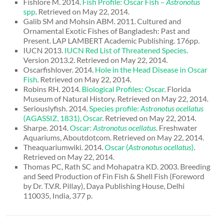
Fishlore M. 2014.
Fish Profile: Oscar Fish –
Astronotus
spp
. Retrieved on May 22, 2014.
Galib SM and Mohsin ABM. 2011. Cultured and
Ornamental Exotic Fishes of Bangladesh: Past and
Present. LAP LAMBERT Academic Publishing. 176pp.
IUCN 2013.
IUCN Red List of Threatened Species
.
Version 2013.2. Retrieved on May 22, 2014.
Oscarfishlover. 2014.
Hole in the Head Disease in Oscar
Fish
. Retrieved on May 22, 2014.
Robins RH. 2014.
Biological Profiles: Oscar
. Florida
Museum of Natural History. Retrieved on May 22, 2014.
Seriouslyfish. 2014.
Species profile:
Astronotus ocellatus
(AGASSIZ, 1831), Oscar
. Retrieved on May 22, 2014.
Sharpe. 2014.
Oscar:
Astronotus ocellatus
. Freshwater
Aquariums, Aboutdotcom. Retrieved on May 22, 2014.
Theaquariumwiki. 2014.
Oscar (
Astronotus ocellatus
)
.
Retrieved on May 22, 2014.
Thomas PC, Rath SC and Mohapatra KD. 2003. Breeding
and Seed Production of Fin Fish & Shell Fish (Foreword
by Dr. T.V.R. Pillay), Daya Publishing House, Delhi
110035, India, 377 p.