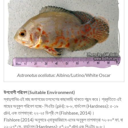
Astronotus ocellatus
: Albino/Lutino/White Oscar
উপযোগী পরিবেশ (Suitable Environment)
স্বাদুপানির এই মাছ জলাশয়ের তলদেশের কাছাকাছি থাকতে পছন্দ করে। প্রকৃতিতে এই
মাছের অনুকূল পরিবেশ হচ্ছে- পিএইচ (pH): ৬-৮, হার্ডনেস (Hardness): ৫-১৯
dH, এবং তাপমাত্রা: ২২-২৫ ডিগ্রী সে (Fishbase, 2014)।
Fishlore (2014) অনুসারে এ্যাকুয়ারিয়ামে এদের অনুকূল তাপমাত্রা ৭২-৮০° ফা. বা
২২-২৭° সে., হার্ডনেস (Hardness): ৫°-২০° dH এবং পিএইচ ৬-৮।