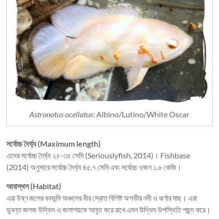
Astronotus ocellatus
: Albino/Lutino/White Oscar
সর্বোচ্চ দৈর্ঘ্য (Maximum length)
এদের সর্বোচ্চ দৈর্ঘ্য ২৫-৩৫ সেমি (Seriouslyfish, 2014)। Fishbase
(2014) অনুসারে সর্বোচ্চ দৈর্ঘ্য ৪৫.৭ সেমি এবং সর্বোচ্চ ওজন ১.৬ কেজি।
আবাস্থল (Habitat)
এরা উষ্ণ জলের বনভূমি অঞ্চলের ধীর স্রোত বিশিষ্ট অগভীর নদী ও ঝর্ণার মাছ। এরা
ডুবন্ত জলজ উদ্ভিদ ও জলাশয়কে আবৃত করে রাখে এমন উদ্ভিদ উপস্থিতি পছন্দ করে।