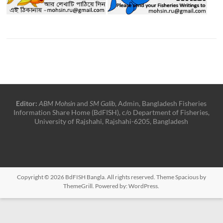
Editor:
ABM Mohsin
and
SM Galib
, Admin, Bangladesh Fisheries
Information Share Home (BdFISH), c/o Department of Fisheries,
University of Rajshahi, Rajshahi-6205, Bangladesh
Copyright © 2026
BdFISH Bangla
. All rights reserved. Theme
Spacious
by
ThemeGrill. Powered by:
WordPress
.