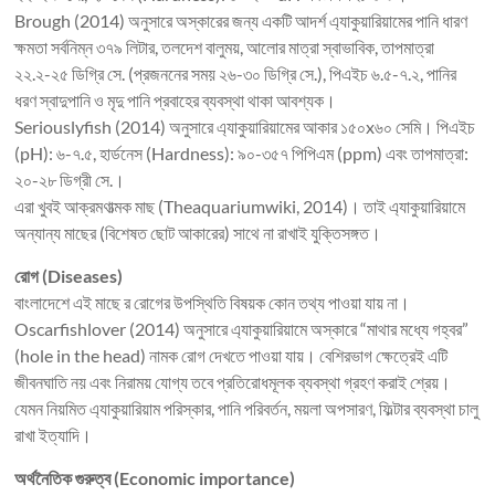
Brough (2014) অনুসারে অস্কারের জন্য একটি আদর্শ এ্যাকুয়ারিয়ামের পানি ধারণ
ক্ষমতা সর্বনিম্ন ৩৭৯ লিটার, তলদেশ বালুময়, আলোর মাত্রা স্বাভাবিক, তাপমাত্রা
২২.২-২৫ ডিগ্রি সে. (প্রজননের সময় ২৬-৩০ ডিগ্রি সে.), পিএইচ ৬.৫-৭.২, পানির
ধরণ স্বাদুপানি ও মৃদু পানি প্রবাহের ব্যবস্থা থাকা আবশ্যক।
Seriouslyfish (2014) অনুসারে এ্যাকুয়ারিয়ামের আকার ১৫০x৬০ সেমি। পিএইচ
(pH): ৬-৭.৫, হার্ডনেস (Hardness): ৯০-৩৫৭ পিপিএম (ppm) এবং তাপমাত্রা:
২০-২৮ ডিগ্রী সে.।
এরা খুবই আক্রমণাত্মক মাছ (Theaquariumwiki, 2014)। তাই এ্যাকুয়ারিয়ামে
অন্যান্য মাছের (বিশেষত ছোট আকারের) সাথে না রাখাই যুক্তিসঙ্গত।
রোগ (Diseases)
বাংলাদেশে এই মাছে র রোগের উপস্থিতি বিষয়ক কোন তথ্য পাওয়া যায় না।
Oscarfishlover (2014) অনুসারে এ্যাকুয়ারিয়ামে অস্কারে “মাথার মধ্যে গহ্বর”
(hole in the head) নামক রোগ দেখতে পাওয়া যায়। বেশিরভাগ ক্ষেত্রেই এটি
জীবনঘাতি নয় এবং নিরাময় যোগ্য তবে প্রতিরোধমূলক ব্যবস্থা গ্রহণ করাই শ্রেয়।
যেমন নিয়মিত এ্যাকুয়ারিয়াম পরিস্কার, পানি পরিবর্তন, ময়লা অপসারণ, ফিল্টার ব্যবস্থা চালু
রাখা ইত্যাদি।
অর্থনৈতিক গুরুত্ব (Economic importance)