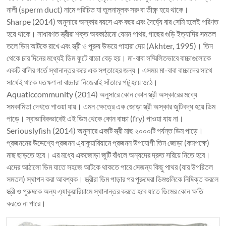
নালী (sperm duct) নামে পরিচিত যা তুলনামূলক সরু বা তীক্ষ্ণ হয়ে থাকে।
Sharpe (2014) অনুসারে অস্কার বয়সে এক বছর এবং দৈর্ঘ্যে বার সেমি হলেই পরিণত
হয়ে থাকে। সাধারণত স্ত্রীরা শক্ত অবকাঠামো যেমন পাথর, গাছের গুড়ি ইত্যাদির সমতল
তলে ডিম আটকে রাখে এবং স্ত্রী ও পুরুষ উভয়ে পাহারা দেয় (Akhter, 1995)। তিন
থেকে চার দিনের মধ্যেই ডিম ফুটে বাচ্চা বেড় হয়। মা-বাবা সম্মিলিতভাবে বাচ্চাগুলোকে
একটি বালির গর্তে স্থানান্তর করে এক সপ্তাহের জন্য। এসময় মা-বাবা বাচ্চাদের সাথে
সাথেই থাকে যতক্ষণ না বাচ্চারা নিজেরাই সাঁতারে পটু হয়ে ওঠে।
Aquaticcommunity (2014) অনুসারে কোন কোন স্ত্রী অস্কারের মধ্যে
সমকামিতা দেখতে পাওয়া যায়। এমন ক্ষেত্রে এক জোড়া স্ত্রী অস্কার জুটিবদ্ধ হয়ে ডিম
পাড়ে। স্বাভাবিকভাবেই এই ডিম থেকে কোন বাচ্চা (fry) পাওয়া যায় না।
Seriouslyfish (2014) অনুসারে একটি স্ত্রী মাছ ২০০০টি পর্যন্ত ডিম পাড়ে।
প্রজননের উদ্দেশ্যে প্রজনন এ্যাকুয়ারিয়ামে প্রজনন উপযোগী তিন জোড়া (কমপক্ষে)
মাছ ছাড়তে হবে। এর মধ্যে একজোড়া জুটি বাঁধলে অন্যদের দ্রুত সরিয়ে নিতে হবে।
এদের আঠালো ডিম যাতে সহজে আটকে থাকতে পারে সেজন্য কিছু পাথর (যার উপরিতল
সমতল) স্থাপন করা আবশ্যক। স্ত্রীরা ডিম পাড়ার পর পুরুষেরা ডিমগুলিকে নিষিক্ত করলে
স্ত্রী ও পুরুষকে অন্য এ্যাকুয়ারিয়ামে স্থানান্তর করতে হবে যাতে ডিমের কোন ক্ষতি
করতে না পারে।