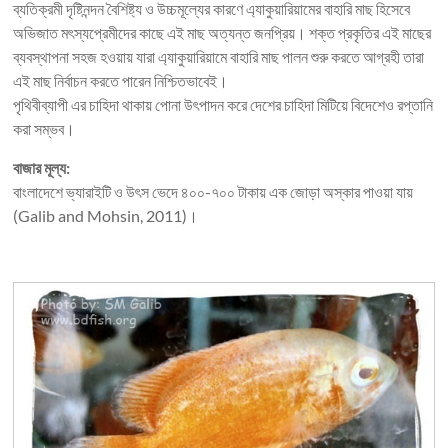
ব্যতিক্রমী দৃষ্টিনন্দন বৈশিষ্ট্য ও উচ্চমূল্যের কারণে এ্যাকুয়ারিয়ামের বাহারি মাছ হিসেবে
অভিজাত মৎস্যপ্রেমীদের কাছে এই মাছ অত্যন্ত জনপ্রিয়। শক্ত প্রকৃতির এই মাছের
ব্যবস্থাপনা সহজ হওয়ায় যারা এ্যাকুয়ারিয়ামে বাহারি মাছ পালন শুরু করতে আগ্রহী তারা
এই মাছ নির্বাচন করতে পারেন নিশ্চিতভাবেই।
পৃথিবীব্যাপী এর চাহিদা থাকায় পোনা উৎপাদন করে দেশের চাহিদা মিটিয়ে বিদেশেও রপ্তানি
করা সম্ভব।
বাজার মূল্য:
বাংলাদেশে ভ্যারাইটি ও উৎস ভেদে ৪০০-৭০০ টাকায় এক জোড়া অস্কার পাওয়া যায়
(Galib and Mohsin, 2011)।