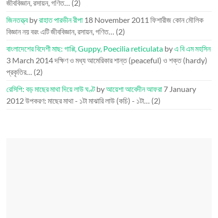
জীববিজ্ঞান, রসায়ন, গণিত…
(2)
জিনতত্ত্ব
by
রাহাত পারভীন রীপা
18 November 2011
ফিশারীজ কোন মৌলিক
বিজ্ঞান নয় বরং এটি জীববিজ্ঞান, রসায়ন, গণিত…
(2)
বাংলাদেশের বিদেশী মাছ: গাপ্পি, Guppy, Poecilia reticulata
by
এ বি এম মহসিন
3 March 2014
দক্ষিণ ও মধ্য আমেরিকার শান্ত (peaceful) ও শক্ত (hardy)
প্রকৃতির…
(2)
রেসিপি: বড় মাছের মাথা দিয়ে লাউ ঘণ্ট
by
আয়েশা আবেদীন আফরা
7 January
2012
উপকরণ: মাছের মাথা - ১টা মাঝারি লাউ (কচি) - ১টা…
(2)