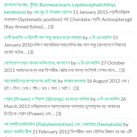
বাংলাদেশের মাছ: পুঁইয়া, Burmese loach, Lepidocephalichthys
berdmorei
by
মোঃ নূর-ই-ইসরাক হোসেন
11 January 2015
শ্রেণীতাত্ত্বিক
অবস্থান (Systematic position) পর্ব: Chordata শ্রেণী: Actinopterygii
(Ray-finned fishes)…
(3)
দেশী রূপচাঁদা ও বিদেশী লাল পাকু মাছের মধ্যে পার্থক্য
by
এ বি এম মহসিন
15
January 2010
দক্ষিণ আমেরিকার স্বাদুপানির মাছ লাল পাকু (বাংলাদেশে পিরানহা
নামেই অধিক…
(3)
যোগাযোগ তথ্য: মৎস্য অধিদপ্তর, বাংলাদেশ
by
এ বি এম মহসিন
27 October
2011
আমাদের মধ্যে যারা ফিশারীজ সেক্টর তথা মৎস্য সংশ্লিষ্ট পেশার সাথে…
(3)
আলোকচিত্রে বাংলাদেশের ছোট মাছ
by
বলরাম মহলদার
16 August 2012
এক।
দুই। তিন। চার। পাঁচ। ছয়। সাত। আট। .
(3)
প্রোন (Prawn) ও শ্রিম্প (Shrimp) এর মধ্যে পার্থক্য
by
এ বি এম মহসিন
26
March 2013
তাত্ত্বিকভাবে প্রাপ্তবয়স্ক অবস্থায় তুলনামূলক বড় আকারের
চিংড়িকে প্রোন (Prawn) এবং…
(3)
পর্ব প্লাটিহেলমিনথিস (Platyhelminthes) এবং নেমাটোডা (Nematoda)
by
রাহাত পারভীন রীপা
21 February 2012
ফিশারীজ কোন মৌলিক বিজ্ঞান নয় বরং এটি