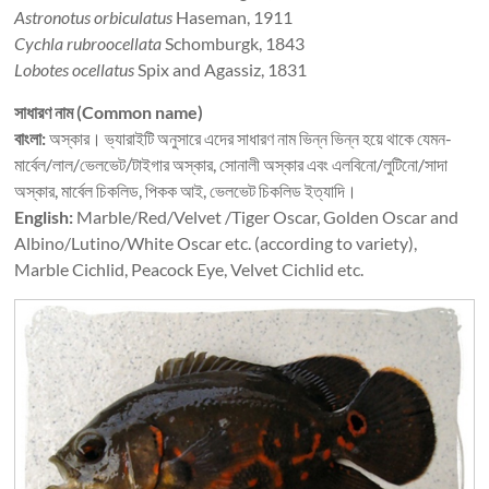
Astronotus orbiculatus
Haseman, 1911
Cychla rubroocellata
Schomburgk, 1843
Lobotes ocellatus
Spix and Agassiz, 1831
সাধারণ নাম (Common name)
বাংলা:
অস্কার। ভ্যারাইটি অনুসারে এদের সাধারণ নাম ভিন্ন ভিন্ন হয়ে থাকে যেমন-
মার্বেল/লাল/ভেলভেট/টাইগার অস্কার, সোনালী অস্কার এবং এলবিনো/লুটিনো/সাদা
অস্কার, মার্বেল চিকলিড, পিকক আই, ভেলভেট চিকলিড ইত্যাদি।
English:
Marble/Red/Velvet /Tiger Oscar, Golden Oscar and
Albino/Lutino/White Oscar etc. (according to variety),
Marble Cichlid, Peacock Eye, Velvet Cichlid etc.