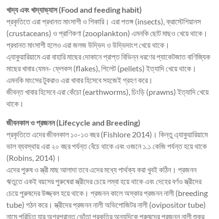
খাদ্য এবং খাদ্যাভ্যাস (Food and feeding habit)
প্রকৃতিতে এরা প্রধানত মাংসাশী ও শিকারি। এরা পতঙ্গ (insects), ক্রাস্টেশিয়ানস
(crustaceans) ও প্রাণিকণা (zooplankton) এমনকি ছোট মাছও খেয়ে থাকে।
প্রধানত মাংসাশী হলেও এরা জলজ উদ্ভিদ ও উদ্ভিদাংশ খেয়ে থাকে।
এ্যাকুয়ারিয়ামে এরা বাহারি মাছের দোকানে প্রাপ্ত বিভিন্ন ধরণের প্যাকেটজাত বাণিজ্যিক
মাছের খাবার যেমন- ফ্লেকস (flakes), পিলেট (pellets) ইত্যাদি খেয়ে থাকে।
এমনকি মাংসের টুকরাও এরা খাবার হিসেবে সহজেই গ্রহণ করে।
জীবন্ত খাবার হিসেবে এরা কেঁচো (earthworms), চিংড়ি (prawns) ইত্যাদি খেয়ে
থাকে।
জীবনকাল ও প্রজনন (Lifecycle and Breeding)
প্রকৃতিতে এদের জীবনকাল ১০-১৩ বছর (Fishlore 2014)। কিন্তু এ্যাকুয়ারিয়ামে
ভাল ব্যবস্থায় এরা ২০ বছর পর্যন্ত বেঁচে থাকে এবং ওজনে ১.১ কেজি পর্যন্ত হয়ে থাকে
(Robins, 2014)।
এদের পুরুষ ও স্ত্রী মাছ আলাদা তবে এদের মধ্যে পার্থক্য করা খুবই কঠিন। প্রজনন
ঋতুতে একই বয়সের পুরুষেরা স্ত্রীদের চেয়ে লম্বা হয়ে থাকে এবং দেহের বর্ণও স্ত্রীদের
চেয়ে পুরুষদের উজ্জ্বল হয়ে থাকে। প্রজনন কালে অস্কার প্রজনন নালী (breeding
tube) গঠন করে। স্ত্রীদের প্রজনন নালী অভিপোজিটর নালী (ovipositor tube)
নামে পরিচিত যার অগ্রপ্রান্ত ভোঁতা প্রকৃতির অন্যদিকে পুরুষদের প্রজনন নালী শুক্র