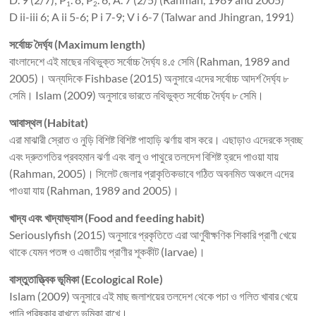
1
2
D ii-iii 6; A ii 5-6; P i 7-9; V i 6-7 (Talwar and Jhingran, 1991)
সর্বোচ্চ দৈর্ঘ্য (Maximum length)
বাংলাদেশে এই মাছের নথিভুক্ত সর্বোচ্চ দৈর্ঘ্য ৪.৫ সেমি (Rahman, 1989 and
2005)। অন্যদিকে Fishbase (2015) অনুসারে এদের সর্বোচ্চ আদর্শ দৈর্ঘ্য ৮
সেমি। Islam (2009) অনুসারে ভারতে নথিভুক্ত সর্বোচ্চ দৈর্ঘ্য ৮ সেমি।
আবাস্থল (Habitat)
এরা মাঝারী স্রোত ও নুড়ি বিশিষ্ট বিশিষ্ট পাহাড়ি ঝর্ণায় বাস করে। এছাড়াও এদেরকে স্বচ্ছ
এবং দ্রুতগতির প্রবহমান ঝর্ণা এবং বালু ও পাথুরে তলদেশ বিশিষ্ট হ্রদে পাওয়া যায়
(Rahman, 2005)। সিলেট জেলার প্রাকৃতিকভাবে গঠিত অবনমিত অঞ্চলে এদের
পাওয়া যায় (Rahman, 1989 and 2005)।
খাদ্য এবং খাদ্যাভ্যাস (Food and feeding habit)
Seriouslyfish (2015) অনুসারে প্রকৃতিতে এরা আণুবীক্ষণিক শিকারি প্রাণী খেয়ে
থাকে যেমন পতঙ্গ ও এজাতীয় প্রাণীর শূককীট (larvae)।
বাস্তুতাত্ত্বিক ভূমিকা (Ecological Role)
Islam (2009) অনুসারে এই মাছ জলাশয়ের তলদেশ থেকে পচা ও গলিত খাবার খেয়ে
পানি পরিষ্কার রাখতে ভূমিকা রাখে।