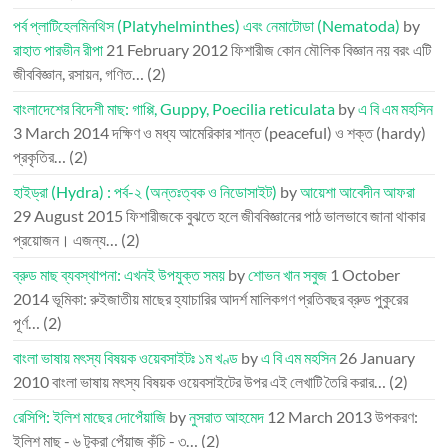
পর্ব প্লাটিহেলমিনথিস (Platyhelminthes) এবং নেমাটোডা (Nematoda)
by
রাহাত পারভীন রীপা
21 February 2012
ফিশারীজ কোন মৌলিক বিজ্ঞান নয় বরং এটি
জীববিজ্ঞান, রসায়ন, গণিত…
(2)
বাংলাদেশের বিদেশী মাছ: গাপ্পি, Guppy, Poecilia reticulata
by
এ বি এম মহসিন
3 March 2014
দক্ষিণ ও মধ্য আমেরিকার শান্ত (peaceful) ও শক্ত (hardy)
প্রকৃতির…
(2)
হাইড্রা (Hydra) : পর্ব-২ (অন্তঃত্বক ও নিডোসাইট)
by
আয়েশা আবেদীন আফরা
29 August 2015
ফিশারীজকে বুঝতে হলে জীববিজ্ঞানের পাঠ ভালভাবে জানা থাকার
প্রয়োজন। এজন্য…
(2)
ব্রুড মাছ ব্যবস্থাপনা: এখনই উপযুক্ত সময়
by
শোভন খান সবুজ
1 October
2014
ভূমিকা: রুইজাতীয় মাছের হ্যাচারির আদর্শ মালিকগণ প্রতিবছর ব্রুড পুকুরের
পূর্ণ…
(2)
বাংলা ভাষায় মৎস্য বিষয়ক ওয়েবসাইটঃ ১ম খণ্ড
by
এ বি এম মহসিন
26 January
2010
বাংলা ভাষায় মৎস্য বিষয়ক ওয়েবসাইটের উপর এই লেখাটি তৈরি করার…
(2)
রেসিপি: ইলিশ মাছের দোপেঁয়াজি
by
নুসরাত আহমেদ
12 March 2013
উপকরণ:
ইলিশ মাছ - ৬ টুকরা পেঁয়াজ কুঁচি - ৩…
(2)