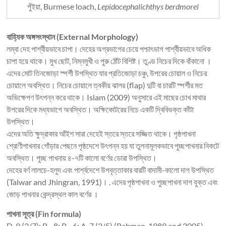
পুঁইয়া, Burmese loach,
Lepidocephalichthys berdmorei
বাহ্যিক অঙ্গসংস্থান (External Morphology)
লম্বা দেহ পার্শ্বীয়ভাবে চাপা। দেহের অগ্রভাগের চেয়ে পশ্চাৎভাগ পার্শ্বীয়ভাবে অধিক
চাপা হয়ে থাকে। মুখ ছোট, নিম্নমুখী ও পুরু ঠোঁট বিশিষ্ট। তুণ্ড নিচের দিকে বাঁকানো ।
এদের মোট তিনজোড়া স্পর্শী উপস্থিত যার প্রতিজোড়া চঞ্চু, উপরের চোয়াল ও নিচের
চোয়ালে অবস্থিত। নিচের চোয়ালে ত্বকীয় ঝালর (flap) দুটি বা চারটি স্পর্শীর মত
অভিক্ষেপণ উৎপন্ন করে থাকে। Islam (2009) অনুসারে এই মাছের চোখ মাথার
উপরের দিকে মধ্যভাগে অবস্থিত। অক্ষিকোটরের নিচে একটি দ্বিবিভক্ত কাঁটা
উপস্থিত।
এদের অতি ক্ষুদ্রাকার আঁইশ সারা দেহেই স্তরে স্তরে সজ্জিত থাকে। পৃষ্ঠপাখনা
শ্রোণীপাখনার গোঁড়ার পেছনে পৃষ্ঠদেশে উৎপন্ন হয় যা তুলনামূলকভাবে পুচ্ছপাখনার নিকটে
অবস্থিত। পুচ্ছ পাখনায় ৪-৭টি কালো বর্ণের ডোরা উপস্থিত।
দেহের বর্ণ লালচে-হলুদ এবং পার্শ্বদেশে উপবৃত্তাকার বারটি বাদামী-কালো দাগ উপস্থিত
(Talwar and Jhingran, 1991)। . এদের পৃষ্ঠপাখনা ও পুচ্ছপাখনা দাগ যুক্ত এবং
জোড় পাখনার কেন্দ্রস্থল কাল বর্ণের ।
পাখনা সূত্র (Fin formula)
D. 9 (2/7); P
. 8; P
. 6; A. 7 (2/5) (Rahman, 1989 and 2005)