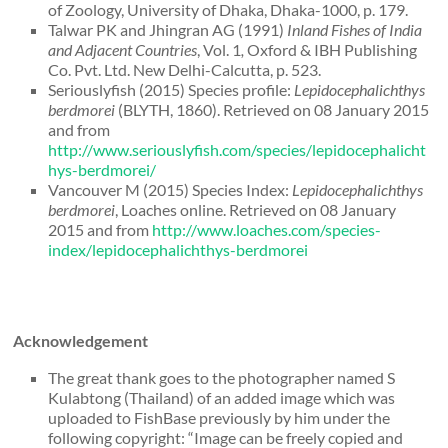
of Zoology, University of Dhaka, Dhaka-1000, p. 179.
Talwar PK and Jhingran AG (1991)
Inland Fishes of India
and Adjacent Countries
, Vol. 1
,
Oxford & IBH Publishing
Co. Pvt. Ltd. New Delhi-Calcutta, p. 523.
Seriouslyfish (2015) Species profile:
Lepidocephalichthys
berdmorei
(BLYTH, 1860). Retrieved on 08 January 2015
and from
http://www.seriouslyfish.com/species/lepidocephalicht
hys-berdmorei/
Vancouver M (2015) Species Index:
Lepidocephalichthys
berdmorei
, Loaches online. Retrieved on 08 January
2015 and from
http://www.loaches.com/species-
index/lepidocephalichthys-berdmorei
Acknowledgement
The great thank goes to the photographer named S
Kulabtong (Thailand) of an added image which was
uploaded to FishBase previously by him under the
following copyright: “Image can be freely copied and