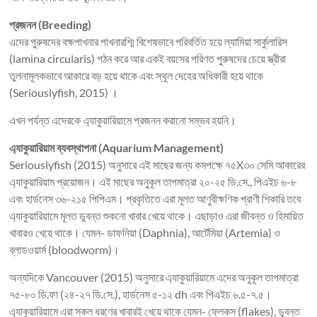
প্রজনন (Breeding)
এদের পুরুষদের বক্ষপাখনার পাখনারশ্মি বিশেষভাবে পরিবর্তিত হয়ে ল্যামিয়া সার্কুলারিস
(lamina circularis) গঠন করে আর একই বয়সের পরিণত পুরুষদের চেয়ে স্ত্রীরা
তুলনামূলকভাবে আকারে বড় হয়ে থাকে এবং স্থূল দেহের অধিকারী হয়ে থাকে
(Seriouslyfish, 2015) ।
এখন পর্যন্ত এদেরকে এ্যাকুয়ারিয়ামে প্রজনন করানো সম্ভব হয়নি।
এ্যাকুয়ারিয়াম ব্যবস্থাপনা (Aquarium Management)
Seriouslyfish (2015) অনুসারে এই মাছের জন্য কমপক্ষে ৭৫X৩০ সেমি আকারের
এ্যাকুয়ারিয়াম প্রয়োজন। এই মাছের অনুকূল তাপমাত্রা ২০-২৫ ডি.সে., পিএইচ ৬-৮
এবং হার্ডনেস ৩৬-২১৫ পিপিএম। প্রকৃতিতে এরা মূলত আণুবীক্ষণিক প্রাণী শিকারি তবে
এ্যাকুয়ারিয়ামে মূলত ডুবন্ত শুকনো খাবার খেয়ে থাকে। এছাড়াও এরা জীবন্ত ও হিমায়িত
খাবারও খেয়ে থাকে। যেমন- ডাফনিয়া (Daphnia), আর্টেমিয়া (Artemia) ও
ব্লাডওয়ার্ম (bloodworm)।
অন্যদিকে Vancouver (2015) অনুসারে এ্যাকুয়ারিয়ামে এদের অনুকূল তাপমাত্রা
৭৫-৮০ ডি.ফা (২৪-২৭ ডি.সে.), হার্ডনেস ৫-১২ dh এবং পিএইচ ৬.৫-৭.৫।
এ্যাকুয়ারিয়ামে এরা সকল ধরণের খাবারই খেয়ে থাকে যেমন- ফ্লেকস (flakes), ডুবন্ত