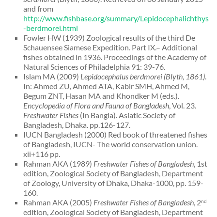
and from
http://www.fishbase.org/summary/Lepidocephalichthys
-berdmorei.html
Fowler HW (1939) Zoological results of the third De
Schauensee Siamese Expedition. Part IX.– Additional
fishes obtained in 1936. Proceedings of the Academy of
Natural Sciences of Philadelphia 91: 39-76.
Islam MA (2009)
Lepidocephalus berdmorei (Blyth, 1861)
.
In: Ahmed ZU, Ahmed ATA, Kabir SMH, Ahmed M,
Begum ZNT, Hasan MA and Khondker M (eds.).
Encyclopedia of Flora and Fauna of Bangladesh
, Vol. 23.
Freshwater Fishes
(In Bangla). Asiatic Society of
Bangladesh, Dhaka. pp.126-127.
IUCN Bangladesh (2000) Red book of threatened fishes
of Bangladesh, IUCN- The world conservation union.
xii+116 pp.
Rahman AKA (1989)
Freshwater Fishes of Bangladesh
, 1st
edition, Zoological Society of Bangladesh, Department
of Zoology, University of Dhaka, Dhaka-1000, pp. 159-
160.
Rahman AKA (2005)
Freshwater Fishes of Bangladesh
, 2
nd
edition, Zoological Society of Bangladesh, Department