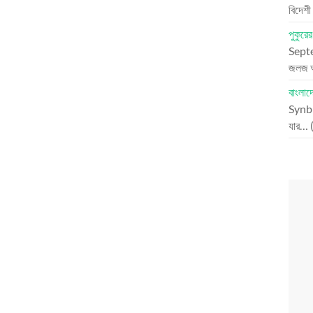
বিদেশী
পুকুরে
Sept
জলজ 
বাংলাদ
Synbr
যার…