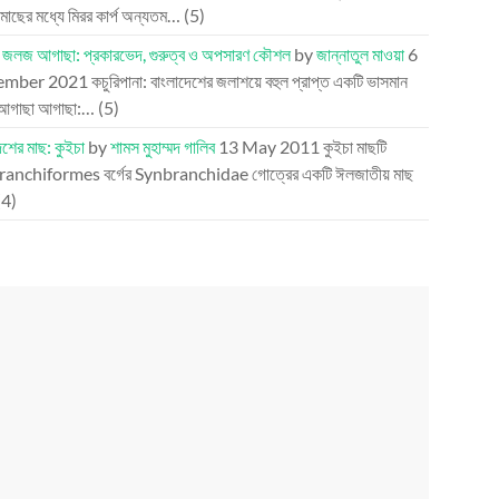
 মাছের মধ্যে মিরর কার্প অন্যতম…
(5)
র জলজ আগাছা: প্রকারভেদ, গুরুত্ব ও অপসারণ কৌশল
by
জান্নাতুল মাওয়া
6
ember 2021
কচুরিপানা: বাংলাদেশের জলাশয়ে বহুল প্রাপ্ত একটি ভাসমান
আগাছা আগাছা:…
(5)
েশের মাছ: কুইচা
by
শামস মুহাম্মদ গালিব
13 May 2011
কুইচা মাছটি
anchiformes বর্গের Synbranchidae গোত্রের একটি ঈলজাতীয় মাছ
(4)