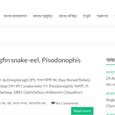
মাৎস্য ব্যবস্থাপনা
মাৎস্য প্রযুক্তি
মাৎস্য বাণিজ্য
ইভেন্ট
প্রকাশনা
 Longfin snake-eel, Pisodonophis
আজকে
বাংলাদে
29 A
ী: Actinopterygii (রশ্মি-পাখনা বিশিষ্ট মাছ, Ray-finned fishes)
কাল থ
hidae (সাপ বাইন, snake eels) গণ: Pisodonophis প্রজাতি: P.
acleay, 1881 Ophichthus chilkensis Chaudhuri,
বাংলা
Augu
য় মাছ
,
মাছ
,
মাৎস্য সম্পদ
,
স্বাদুপানির মাছ
No Comments
Chord
Read more
বাংলা