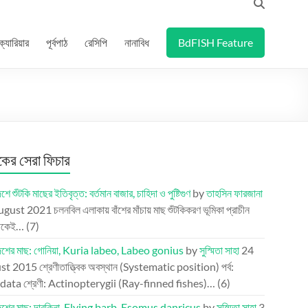
ক্যারিয়ার
পূর্বপাঠ
রেসিপি
নানাবিধ
BdFISH Feature
র সেরা ফিচার
শে শুঁটকি মাছের ইতিবৃত্ত: বর্তমান বাজার, চাহিদা ও পুষ্টিগুণ
by
তাহসিন ফারজানা
ugust 2021
চলনবিল এলাকায় বাঁশের মাঁচায় মাছ শুঁটকিকরণ ভূমিকা প্রাচীন
েকেই…
(7)
দেশের মাছ: গোনিয়া, Kuria labeo, Labeo gonius
by
সুস্মিতা সাহা
24
st 2015
শ্রেণীতাত্ত্বিক অবস্থান (Systematic position) পর্ব:
ata শ্রেণী: Actinopterygii (Ray-finned fishes)…
(6)
দেশের মাছ: দারকিনা, Flying barb, Esomus danricus
by
সুস্মিতা সাহা
3