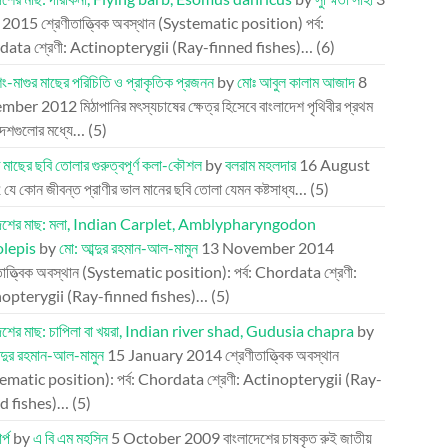
l 2015
শ্রেণীতাত্ত্বিক অবস্থান (Systematic position) পর্ব:
ata শ্রেণী: Actinopterygii (Ray-finned fishes)…
(6)
িং-মাগুর মাছের পরিচিতি ও প্রাকৃতিক প্রজনন
by
মোঃ আবুল কালাম আজাদ
8
mber 2012
মিঠাপানির মৎস্যচাষের ক্ষেত্র হিসেবে বাংলাদেশ পৃথিবীর প্রথম
দেশগুলোর মধ্যে…
(5)
 মাছের ছবি তোলার গুরুত্বপূর্ণ কলা-কৌশল
by
বলরাম মহলদার
16 August
2
যে কোন জীবন্ত প্রাণীর ভাল মানের ছবি তোলা যেমন কষ্টসাধ্য…
(5)
দেশের মাছ: মলা, Indian Carplet, Amblypharyngodon
olepis
by
মো: আব্দুর রহমান-আল-মামুন
13 November 2014
তাত্ত্বিক অবস্থান (Systematic position): পর্ব: Chordata শ্রেণী:
opterygii (Ray-finned fishes)…
(5)
দেশের মাছ: চাপিলা বা খয়রা, Indian river shad, Gudusia chapra
by
্দুর রহমান-আল-মামুন
15 January 2014
শ্রেণীতাত্ত্বিক অবস্থান
ematic position): পর্ব: Chordata শ্রেণী: Actinopterygii (Ray-
d fishes)…
(5)
র্প
by
এ বি এম মহসিন
5 October 2009
বাংলাদেশের চাষকৃত রুই জাতীয়