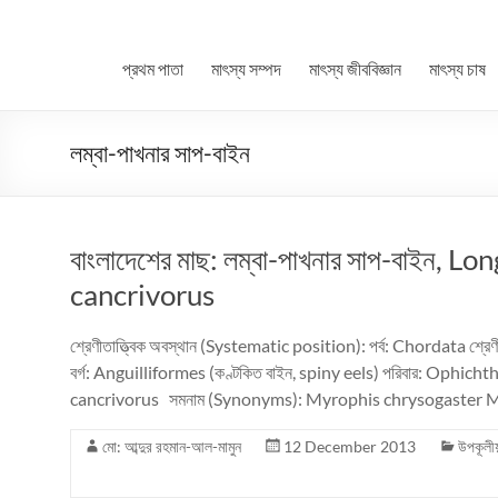
প্রথম পাতা
মাৎস্য সম্পদ
মাৎস্য জীববিজ্ঞান
মাৎস্য চাষ
লম্বা-পাখনার সাপ-বাইন
বাংলাদেশের মাছ: লম্বা-পাখনার সাপ-বাইন,
cancrivorus
শ্রেণীতাত্ত্বিক অবস্থান (Systematic position): পর্ব: Chordata শ্রেণ
বর্গ: Anguilliformes (কণ্টকিত বাইন, spiny eels) পরিবার: Ophicht
cancrivorus সমনাম (Synonyms): Myrophis chrysogaster M
মো: আব্দুর রহমান-আল-মামুন
12 December 2013
উপকূলী