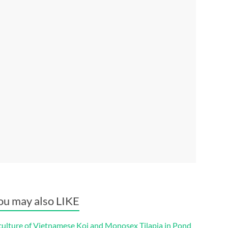
ou may also LIKE
culture of Vietnamese Koi and Monosex Tilapia in Pond