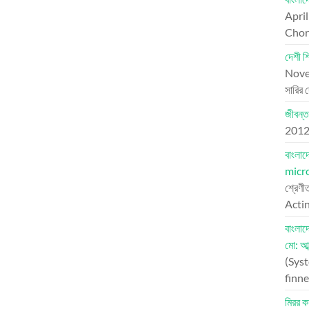
Apri
Chord
দেশী শ
Nove
সারির 
জীবন্ত
201
বাংলা
micr
শ্রেণী
Actin
বাংলা
মো: আব
(Syst
finne
মিরর কা