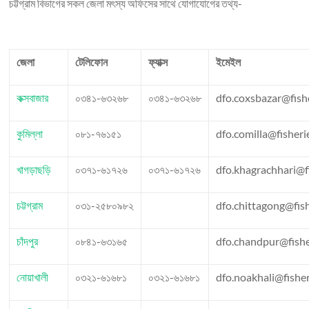
চট্টগ্রাম বিভাগের সকল জেলা মৎস্য অফিসের সাথে যোগাযোগের তথ্য-
জেলা
টেলিফোন
ফ্যাক্স
ইমেইল
কক্সবাজার
০৩৪১-৬৩২৬৮
০৩৪১-৬৩২৬৮
dfo.coxsbazar@fish
কুমিল্লা
০৮১-৭৬১৫১
dfo.comilla@fisheri
খাগড়াছড়ি
০৩৭১-৬১৭২৬
০৩৭১-৬১৭২৬
dfo.khagrachhari@f
চট্টগ্রাম
০৩১-২৫৮০৯৮২
dfo.chittagong@fish
চাঁদপুর
০৮৪১-৬৩১৬৫
dfo.chandpur@fishe
নোয়াখালী
০৩২১-৬১৬৮১
০৩২১-৬১৬৮১
dfo.noakhali@fisher