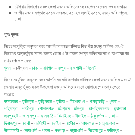
চট্টগ্রাম বিভাগের সকল জেলা মৎস্য অফিসের ওয়েবপেজ ও জেলা তথ্য বাতায়ন।
জাতীয় মৎস্য সপ্তাহ ২০১০ সংকলন, ২১-২৭ জুলাই ২০১০, মৎস্য অধিদপ্তর,
ঢাকা।
পুনঃ পুনশ্চ:
নিচের সংযুক্তি অনুসরণ করে আপনি আপনার কাঙ্ক্ষিত বিভাগীয় মৎস্য অফিস এবং ঐ
বিভাগের অন্তর্ভূক্ত সকল জেলার জেলা ও উপজেলা মৎস্য অফিসের সাথে যোগাযোগের
তথ্য পেতে পারেন:
খুলনা
– চট্টগ্রাম –
ঢাকা
–
বরিশাল
–
রংপুর
–
রাজশাহী
–
সিলেট
নিচের সংযুক্তি অনুসরণ করে আপনি সরাসরি আপনার কাঙ্ক্ষিত জেলা মৎস্য অফিস এবং ঐ
জেলার অন্তর্ভূক্ত সকল উপজেলা মৎস্য অফিসের সাথে যোগাযোগের তথ্য পেতে
পারেন:
কক্সবাজার
–
কুমিল্লা
–
কুড়িগ্রাম
–
কুষ্টিয়া
–
কিশোরগঞ্জ
–
খাগড়াছড়ি
–
খুলনা
–
গাইবান্ধা
–
গাজীপুর
–
গোপালগঞ্জ
–
চট্টগ্রাম
–
চাঁদপুর
–
চাঁপাইনবাবগঞ্জ
–
চুয়াডাঙ্গা
–
জয়পুরহাট
–
জামালপুর
–
ঝালকাঠি
–
ঝিনাইদহ
–
টাঙ্গাইল
–
ঠাকুরগাঁও
–
ঢাকা
–
দিনাজপুর
–
নওগাঁ
–
নরসিংদী
–
নড়াইল
–
নাটোর
–
নারায়নগঞ্জ
–
নেত্রকোনা
–
নীলফামারী
–
নোয়াখালী
–
পাবনা
–
পঞ্চগড়
–
পটুয়াখালী
–
পিরোজপুর
–
ফরিদপুর
–