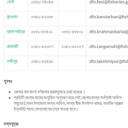
ফেনী
০৩৩১-৭৪০৪৬
dfo.feni@fisheries.
বান্দরবান
০৩৬১-৬২৩৩৮
dfo.bandarban@fish
ব্রাহ্মণবাড়িয়া
০৮৫১-৫৮৫০১
০৮৫১-৫৮৫০১
dfo.brahmanbaria@f
রাঙ্গামাটি
০৩৫১-৬২৩২৭
০৩৫১-৬২৩২৭
dfo.rangamati@fish
লক্ষীপুর
০৩৮১-৫৫৪৬৫
dfo.lakshmipur@fis
পুনশ্চঃ
জেলার নাম বাংলা বর্ণমালার ক্রমানুসারে দেয়া হয়েছে।
প্রতিটি জেলার নামের সংযুক্তি অনুসরণ করে সেই জেলার মৎস্য সংশ্লিষ্ট অফিস
সমূহের (যেমন উপজেলা মৎস্য অফিস, মৎস্য বীজ উৎপাদন খামার, নানাবিধ প্রকল্প
ইত্যাদি) সাথে যোগাযোগের তথ্য পাওয়া যাবে।
তথ্যসূত্রঃ