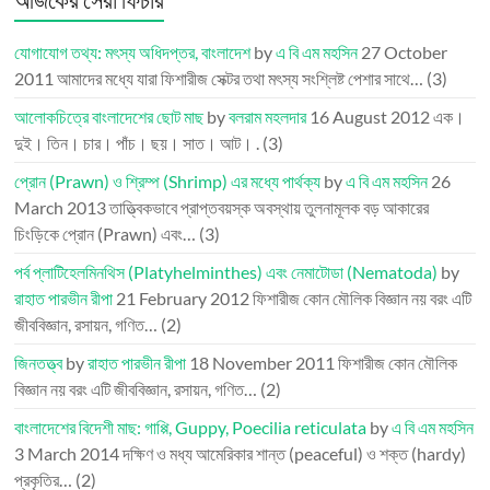
যোগাযোগ তথ্য: মৎস্য অধিদপ্তর, বাংলাদেশ
by
এ বি এম মহসিন
27 October
2011
আমাদের মধ্যে যারা ফিশারীজ সেক্টর তথা মৎস্য সংশ্লিষ্ট পেশার সাথে…
(3)
আলোকচিত্রে বাংলাদেশের ছোট মাছ
by
বলরাম মহলদার
16 August 2012
এক।
দুই। তিন। চার। পাঁচ। ছয়। সাত। আট। .
(3)
প্রোন (Prawn) ও শ্রিম্প (Shrimp) এর মধ্যে পার্থক্য
by
এ বি এম মহসিন
26
March 2013
তাত্ত্বিকভাবে প্রাপ্তবয়স্ক অবস্থায় তুলনামূলক বড় আকারের
চিংড়িকে প্রোন (Prawn) এবং…
(3)
পর্ব প্লাটিহেলমিনথিস (Platyhelminthes) এবং নেমাটোডা (Nematoda)
by
রাহাত পারভীন রীপা
21 February 2012
ফিশারীজ কোন মৌলিক বিজ্ঞান নয় বরং এটি
জীববিজ্ঞান, রসায়ন, গণিত…
(2)
জিনতত্ত্ব
by
রাহাত পারভীন রীপা
18 November 2011
ফিশারীজ কোন মৌলিক
বিজ্ঞান নয় বরং এটি জীববিজ্ঞান, রসায়ন, গণিত…
(2)
বাংলাদেশের বিদেশী মাছ: গাপ্পি, Guppy, Poecilia reticulata
by
এ বি এম মহসিন
3 March 2014
দক্ষিণ ও মধ্য আমেরিকার শান্ত (peaceful) ও শক্ত (hardy)
প্রকৃতির…
(2)