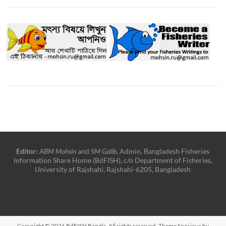
Editor:
ABM Mohsin
and
SM Galib
, Admin, Bangladesh Fisheries
Information Share Home (BdFISH), c/o Department of Fisheries,
University of Rajshahi, Rajshahi-6205, Bangladesh
Copyright © 2026
BdFISH Bangla
. All rights reserved. Theme
Spacious
by