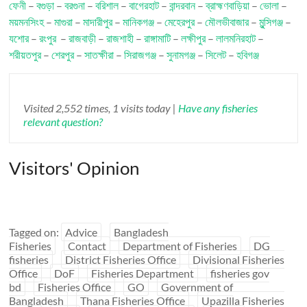
ফেনী
–
বগুড়া
–
বরগুনা
–
বরিশাল
–
বাগেরহাট
–
বান্দরবান
–
ব্রাহ্মণবাড়িয়া
–
ভোলা
–
ময়মনসিংহ
–
মাগুরা
–
মাদারীপুর
–
মানিকগঞ্জ
–
মেহেরপুর
–
মৌলভীবাজার
–
মুন্সিগঞ্জ
–
যশোর
–
রংপুর
–
রাজবাড়ী
–
রাজশাহী
–
রাঙ্গামাটি
–
লক্ষীপুর
–
লালমনিরহাট
–
শরীয়তপুর
–
শেরপুর
–
সাতক্ষীরা
–
সিরাজগঞ্জ
–
সুনামগঞ্জ
–
সিলেট
–
হবিগঞ্জ
Visited 2,552 times, 1 visits today |
Have any fisheries
relevant question?
Visitors' Opinion
Tagged on:
Advice
Bangladesh
Fisheries
Contact
Department of Fisheries
DG
fisheries
District Fisheries Office
Divisional Fisheries
Office
DoF
Fisheries Department
fisheries gov
bd
Fisheries Office
GO
Government of
Bangladesh
Thana Fisheries Office
Upazilla Fisheries