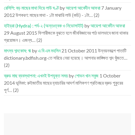
রেসিপি: বড় মাছের মাথা দিয়ে লাউ ঘণ্ট
by
আয়েশা আবেদীন আফরা
7 January
2012
উপকরণ: মাছের মাথা - ১টা মাঝারি লাউ (কচি) - ১টা…
(2)
হাইড্রা (Hydra) : পর্ব-২ (অন্তঃত্বক ও নিডোসাইট)
by
আয়েশা আবেদীন আফরা
29 August 2015
ফিশারীজকে বুঝতে হলে জীববিজ্ঞানের পাঠ ভালভাবে জানা থাকার
প্রয়োজন। এজন্য…
(2)
মাৎস্য শব্দকোষ: ঋ
by
এ বি এম মহসিন
21 October 2011
উন্নয়নকল্পে পাতাটি
dictionary.bdfish.org-তে সরিয়ে নেয়া হয়েছে। আপনার কাঙ্ক্ষিত শব্দ খুঁজতে…
(2)
ব্রুড মাছ ব্যবস্থাপনা: এখনই উপযুক্ত সময়
by
শোভন খান সবুজ
1 October
2014
ভূমিকা: রুইজাতীয় মাছের হ্যাচারির আদর্শ মালিকগণ প্রতিবছর ব্রুড পুকুরের
পূর্ণ…
(2)