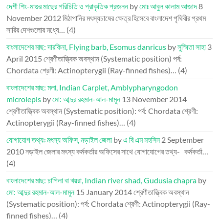
দেশী শিং-মাগুর মাছের পরিচিতি ও প্রাকৃতিক প্রজনন
by
মোঃ আবুল কালাম আজাদ
8
November 2012
মিঠাপানির মৎস্যচাষের ক্ষেত্র হিসেবে বাংলাদেশ পৃথিবীর প্রথম
সারির দেশগুলোর মধ্যে…
(4)
বাংলাদেশের মাছ: দারকিনা, Flying barb, Esomus danricus
by
সুস্মিতা সাহা
3
April 2015
শ্রেণীতাত্ত্বিক অবস্থান (Systematic position) পর্ব:
Chordata শ্রেণী: Actinopterygii (Ray-finned fishes)…
(4)
বাংলাদেশের মাছ: মলা, Indian Carplet, Amblypharyngodon
microlepis
by
মো: আব্দুর রহমান-আল-মামুন
13 November 2014
শ্রেণীতাত্ত্বিক অবস্থান (Systematic position): পর্ব: Chordata শ্রেণী:
Actinopterygii (Ray-finned fishes)…
(4)
যোগাযোগ তথ্যঃ মৎস্য অফিস, নড়াইল জেলা
by
এ বি এম মহসিন
2 September
2010
নড়াইল জেলার মৎস্য কর্মকর্তার অফিসের সাথে যোগাযোগের তথ্য- কর্মকর্তা…
(4)
বাংলাদেশের মাছ: চাপিলা বা খয়রা, Indian river shad, Gudusia chapra
by
মো: আব্দুর রহমান-আল-মামুন
15 January 2014
শ্রেণীতাত্ত্বিক অবস্থান
(Systematic position): পর্ব: Chordata শ্রেণী: Actinopterygii (Ray-
finned fishes)…
(4)