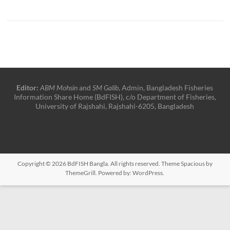
Editor:
ABM Mohsin
and
SM Galib
, Admin, Bangladesh Fisheries
Information Share Home (BdFISH), c/o Department of Fisheries,
University of Rajshahi, Rajshahi-6205, Bangladesh
Copyright © 2026
BdFISH Bangla
. All rights reserved. Theme
Spacious
by
ThemeGrill. Powered by:
WordPress
.