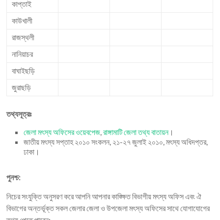
কাপ্তাই
কাউখালী
রাজস্থলী
নানিয়াচর
বাঘাইছড়ি
জুরাছড়ি
তথ্যসূত্রঃ
জেলা মৎস্য অফিসের ওয়েবপেজ
,
রাঙ্গামাটি জেলা তথ্য বাতায়ন
।
জাতীয় মৎস্য সপ্তাহ ২০১০ সংকলন, ২১-২৭ জুলাই ২০১০, মৎস্য অধিদপ্তর,
ঢাকা।
পুনশ্চ:
নিচের সংযুক্তি অনুসরণ করে আপনি আপনার কাঙ্ক্ষিত বিভাগীয় মৎস্য অফিস এবং ঐ
বিভাগের অন্তর্ভূক্ত সকল জেলার জেলা ও উপজেলা মৎস্য অফিসের সাথে যোগাযোগের
তথ্য পেতে পারেন: