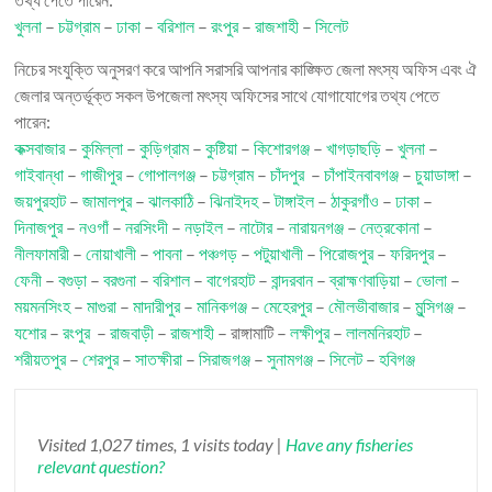
খুলনা
–
চট্টগ্রাম
–
ঢাকা
–
বরিশাল
–
রংপুর
–
রাজশাহী
–
সিলেট
নিচের সংযুক্তি অনুসরণ করে আপনি সরাসরি আপনার কাঙ্ক্ষিত জেলা মৎস্য অফিস এবং ঐ
জেলার অন্তর্ভূক্ত সকল উপজেলা মৎস্য অফিসের সাথে যোগাযোগের তথ্য পেতে
পারেন:
কক্সবাজার
–
কুমিল্লা
–
কুড়িগ্রাম
–
কুষ্টিয়া
–
কিশোরগঞ্জ
–
খাগড়াছড়ি
–
খুলনা
–
গাইবান্ধা
–
গাজীপুর
–
গোপালগঞ্জ
–
চট্টগ্রাম
–
চাঁদপুর
–
চাঁপাইনবাবগঞ্জ
–
চুয়াডাঙ্গা
–
জয়পুরহাট
–
জামালপুর
–
ঝালকাঠি
–
ঝিনাইদহ
–
টাঙ্গাইল
–
ঠাকুরগাঁও
–
ঢাকা
–
দিনাজপুর
–
নওগাঁ
–
নরসিংদী
–
নড়াইল
–
নাটোর
–
নারায়নগঞ্জ
–
নেত্রকোনা
–
নীলফামারী
–
নোয়াখালী
–
পাবনা
–
পঞ্চগড়
–
পটুয়াখালী
–
পিরোজপুর
–
ফরিদপুর
–
ফেনী
–
বগুড়া
–
বরগুনা
–
বরিশাল
–
বাগেরহাট
–
বান্দরবান
–
ব্রাহ্মণবাড়িয়া
–
ভোলা
–
ময়মনসিংহ
–
মাগুরা
–
মাদারীপুর
–
মানিকগঞ্জ
–
মেহেরপুর
–
মৌলভীবাজার
–
মুন্সিগঞ্জ
–
যশোর
–
রংপুর
–
রাজবাড়ী
–
রাজশাহী
– রাঙ্গামাটি –
লক্ষীপুর
–
লালমনিরহাট
–
শরীয়তপুর
–
শেরপুর
–
সাতক্ষীরা
–
সিরাজগঞ্জ
–
সুনামগঞ্জ
–
সিলেট
–
হবিগঞ্জ
Visited 1,027 times, 1 visits today |
Have any fisheries
relevant question?