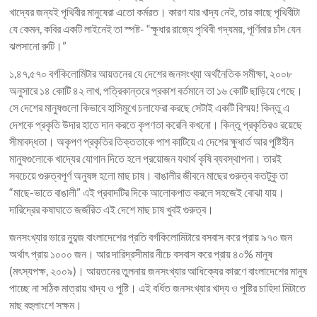
খাদ্যের জন্যই পৃথিবীর মানুষেরা এতো কর্মরত। কারণ যার খাদ্য নেই, তার কাছে পৃথিবীটা
যে কেমন, কবির একটি লাইনেই তা স্পষ্ট- “ক্ষুধার রাজ্যে পৃথিবী গদ্যময়, পূর্ণিমার চাঁদ যেন
ঝলসানো রুটি।”
১,৪৭,৫৭০ বর্গকিলোমিটার আয়তনের যে দেশের জনসংখ্যা অর্থনৈতিক সমীক্ষা, ২০০৮
অনুসারে ১৪ কোটি ৪২ লাখ, পত্রিকান্তরে প্রকাশ বর্তমানে তা ১৬ কোটি ছাড়িয়ে গেছে।
সে দেশের মানুষগুলো কিভাবে হাসিমুখে চলাফেরা করছে সেটাই একটি বিস্ময়! কিন্তু এ
দেশকে প্রকৃতি উদার হাতে দান করতে কৃপণতা করেনি কখনো। কিন্তু প্রকৃতিরও রয়েছে
সীমাবদ্ধতা। অকৃপণ প্রকৃতির তিক্ততাকে পাশ কাটিয়ে এ দেশের ক্ষুধার্ত আর পুষ্টিহীন
মানুষগুলোকে খাদ্যের যোগান দিতে হলে প্রয়োজন যথার্থ কৃষি ব্যবস্থাপনা। তারই
সবচেয়ে গুরুত্বপূর্ণ অনুষঙ্গ হলো মাছ চাষ। বাঙালীর জীবনে মাছের গুরুত্ব কতটুকু তা
“মাছে-ভাতে বাঙালী” এই প্রবাদটির দিকে আলোকপাত করলে সহজেই বোঝা যায়।
দারিদ্রের কষাঘাতে জর্জরিত এই দেশে মাছ চাষ খুবই গুরুত্ব।
জনসংখ্যার ভারে ন্যুব্জ বাংলাদেশের প্রতি বর্গকিলোমিটারে বসবাস করে প্রায় ৯৭০ জন
অর্থাৎ প্রায় ১০০০ জন। আর দারিদ্রসীমার নীচে বসবাস করে প্রায় ৪০% মানুষ
(মৎস্যপক্ষ, ২০০৯)। আয়তনের তুলনায় জনসংখ্যার আধিক্যের কারণে বাংলাদেশের মানুষ
পাচ্ছে না সঠিক মাত্রায় খাদ্য ও পুষ্টি। এই বর্ধিত জনসংখ্যার খাদ্য ও পুষ্টির চাহিদা মিটাতে
মাছ বহুলাংশে সক্ষম।