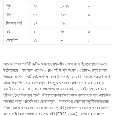
পুঁটি
৩৭
১,০৫৯
–
ইলিশ
৬৯
১২৬
৩
সিলভার কার্প
১৭
২৬৮
৩
রুই
২৭
৩১৭
৩
তেলাপিয়া
১৯
–
৫
আজকাল প্রায় প্রতিটি দৈনিক ও স্বাস্থ্য সম্বন্ধীয় লেখায় খাদ্য হিসেবে মাছের গুরুত্ব
উঠে আসছে। মাছ হলো ওমেগা-৩ এর একটি উৎকৃষ্ট উৎস্য। ওমেগা-৩ রক্ত চাপকে
নিয়ন্ত্রণে রাখে এবং হার্টঅ্যাটাক কমিয়ে দেয় (জনকণ্ঠ, ২০১০)। অতএব, সহজেই বোঝা
যাচ্ছে খাদ্য হিসেবে মাছের গুরুত্ব। কিন্তু এত মাছের যোগান দেওয়া মাছ চাষ ছাড়া
কখনই সম্ভব নয়। মাছ চাষের মাধ্যমে শুধু খাদ্য সমস্যাই নয়, একই সাথে বেকারত্ব
দূরীকরণ, বৈদেশিক মুদ্রা অর্জন, জীবনযাত্রার মান উন্নয়নসহ বাংলাদেশের আর্থ-সামাজিক
অবস্থার আমূল পরিবর্তন করে ফেলা সম্ভব। বাংলাদেশের মোট অভ্যন্তরীণ জলাশয়ের
পরিমাণ ৪৫.৭ লাখ হেক্টর। এর মধ্যে অভ্যন্তরীণ মুক্ত জলাশয় ৪০.৪৭ লাখ হেক্টর এবং
অভ্যন্তরীণ বদ্ধ জলাশয় ৫.২৮ লাখ হেক্টর (FRSS, ২০০৯)। দেখা যায়, সাধারনত