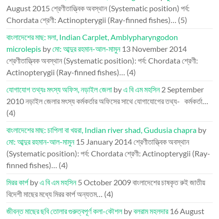
August 2015
শ্রেণীতাত্ত্বিক অবস্থান (Systematic position) পর্ব:
Chordata শ্রেণী: Actinopterygii (Ray-finned fishes)…
(5)
বাংলাদেশের মাছ: মলা, Indian Carplet, Amblypharyngodon
microlepis
by
মো: আব্দুর রহমান-আল-মামুন
13 November 2014
শ্রেণীতাত্ত্বিক অবস্থান (Systematic position): পর্ব: Chordata শ্রেণী:
Actinopterygii (Ray-finned fishes)…
(4)
যোগাযোগ তথ্যঃ মৎস্য অফিস, নড়াইল জেলা
by
এ বি এম মহসিন
2 September
2010
নড়াইল জেলার মৎস্য কর্মকর্তার অফিসের সাথে যোগাযোগের তথ্য- কর্মকর্তা…
(4)
বাংলাদেশের মাছ: চাপিলা বা খয়রা, Indian river shad, Gudusia chapra
by
মো: আব্দুর রহমান-আল-মামুন
15 January 2014
শ্রেণীতাত্ত্বিক অবস্থান
(Systematic position): পর্ব: Chordata শ্রেণী: Actinopterygii (Ray-
finned fishes)…
(4)
মিরর কার্প
by
এ বি এম মহসিন
5 October 2009
বাংলাদেশের চাষকৃত রুই জাতীয়
বিদেশী মাছের মধ্যে মিরর কার্প অন্যতম…
(4)
জীবন্ত মাছের ছবি তোলার গুরুত্বপূর্ণ কলা-কৌশল
by
বলরাম মহলদার
16 August