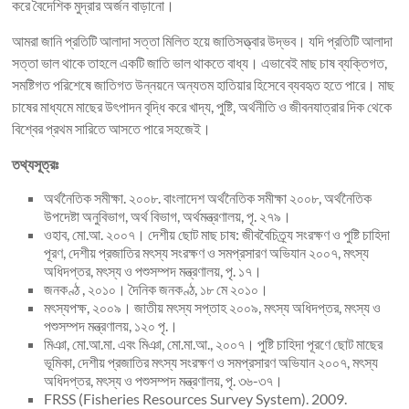
করে বৈদেশিক মুদ্রার অর্জন বাড়ানো।
আমরা জানি প্রতিটি আলাদা সত্তা মিলিত হয়ে জাতিসত্ত্বার উদ্ভব। যদি প্রতিটি আলাদা
সত্তা ভাল থাকে তাহলে একটি জাতি ভাল থাকতে বাধ্য। এভাবেই মাছ চাষ ব্যক্তিগত,
সমষ্টিগত পরিশেষে জাতিগত উন্নয়নে অন্যতম হাতিয়ার হিসেবে ব্যবহৃত হতে পারে। মাছ
চাষের মাধ্যমে মাছের উৎপাদন বৃদ্ধি করে খাদ্য, পুষ্টি, অর্থনীতি ও জীবনযাত্রার দিক থেকে
বিশ্বের প্রথম সারিতে আসতে পারে সহজেই।
তথ্যসূত্রঃ
অর্থনৈতিক সমীক্ষা. ২০০৮. বাংলাদেশ অর্থনৈতিক সমীক্ষা ২০০৮, অর্থনৈতিক
উপদেষ্টা অনুবিভাগ, অর্থ বিভাগ, অর্থমন্ত্রণালয়, পৃ. ২৭৯।
ওহাব, মো.আ. ২০০৭। দেশীয় ছোট মাছ চাষ: জীববৈচিত্র্য সংরক্ষণ ও পুষ্টি চাহিদা
পূরণ, দেশীয় প্রজাতির মৎস্য সংরক্ষণ ও সমপ্রসারণ অভিযান ২০০৭, মৎস্য
অধিদপ্তর, মৎস্য ও পশুসম্পদ মন্ত্রণালয়, পৃ. ১৭।
জনকণ্ঠ , ২০১০। দৈনিক জনকণ্ঠ, ১৮ মে ২০১০।
মৎস্যপক্ষ, ২০০৯। জাতীয় মৎস্য সপ্তাহ ২০০৯, মৎস্য অধিদপ্তর, মৎস্য ও
পশুসম্পদ মন্ত্রণালয়, ১২০ পৃ.।
মিঞা, মো.আ.মা. এবং মিঞা, মো.মা.আ., ২০০৭। পুষ্টি চাহিদা পূরণে ছোট মাছের
ভূমিকা, দেশীয় প্রজাতির মৎস্য সংরক্ষণ ও সমপ্রসারণ অভিযান ২০০৭, মৎস্য
অধিদপ্তর, মৎস্য ও পশুসম্পদ মন্ত্রণালয়, পৃ. ৩৬-৩৭।
FRSS (Fisheries Resources Survey System). 2009.