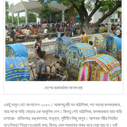
দেশের ক্রমবর্ধমান জনসংখ্যা
একটু ভাবুন তো! বাংলাদেশ-২০৫০। আকাশচুম্বী সব অট্টালিকা, শত সহস্র কলকারখানা,
আর লাখো গাড়ি ঘোড়ার এক আধুনিক দেশ। কিন্তু সেই অট্টালিকা, কলকারখানা আর গাড়ি
চালাচ্ছে- হাড্ডিসার, কঙ্কালসার, অভুক্ত, পুষ্টিহীন কিছু মানুষ। আপনার শরীর শিহরিত
হবে নিশ্চয়? শিহরণ হওয়ারই কথা, কিন্তু এমন সম্ভাবনা নাকচ করে দেয়া যায় না। হ্যাঁ