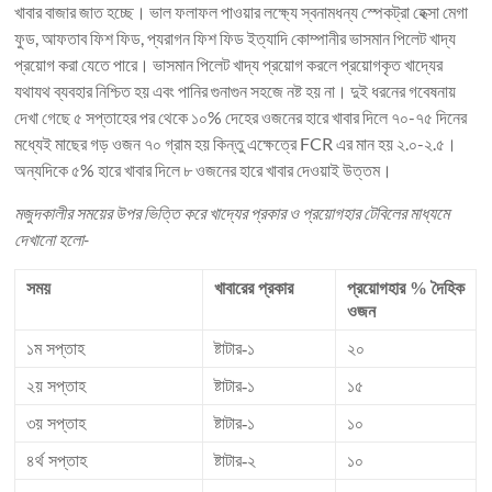
খাবার বাজার জাত হচ্ছে। ভাল ফলাফল পাওয়ার লক্ষ্যে স্বনামধন্য স্পেকট্রা হেক্সা মেগা
ফুড, আফতাব ফিশ ফিড, প্যরাগন ফিশ ফিড ইত্যাদি কোম্পানীর ভাসমান পিলেট খাদ্য
প্রয়োগ করা যেতে পারে। ভাসমান পিলেট খাদ্য প্রয়োগ করলে প্রয়োগকৃত খাদ্যের
যথাযথ ব্যবহার নিশ্চিত হয় এবং পানির গুনাগুন সহজে নষ্ট হয় না। দুই ধরনের গবেষনায়
দেখা গেছে ৫ সপ্তাহের পর থেকে ১০% দেহের ওজনের হারে খাবার দিলে ৭০-৭৫ দিনের
মধ্যেই মাছের গড় ওজন ৭০ গ্রাম হয় কিন্তু এক্ষেত্রে FCR এর মান হয় ২.০-২.৫।
অন্যদিকে ৫% হারে খাবার দিলে ৮ ওজনের হারে খাবার দেওয়াই উত্তম।
মজুদকালীর সময়ের উপর ভিত্তি করে খাদ্যের প্রকার ও প্রয়োগহার টেবিলের মাধ্যমে
দেখানো হলো-
সময়
খাবারের প্রকার
প্রয়োগহার % দৈহিক
ওজন
১ম সপ্তাহ
ষ্টাটার-১
২০
২য় সপ্তাহ
ষ্টাটার-১
১৫
৩য় সপ্তাহ
ষ্টাটার-১
১০
৪র্থ সপ্তাহ
ষ্টাটার-২
১০