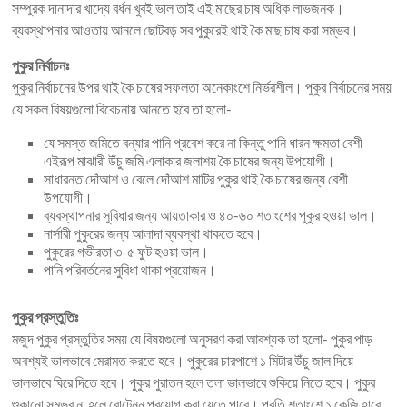
সম্পুরক দানাদার খাদ্যে বর্ধন খুবই ভাল তাই এই মাছের চাষ অধিক লাভজনক।
ব্যবস্থাপনার আওতায় আনলে ছোটবড় সব পুকুরেই থাই কৈ মাছ চাষ করা সম্ভব।
পুকুর নির্বাচনঃ
পুকুর নির্বাচনের উপর থাই কৈ চাষের সফলতা অনেকাংশে নির্ভরশীল। পুকুর নির্বাচনের সময়
যে সকল বিষয়গুলো বিবেচনায় আনতে হবে তা হলো-
যে সমস্ত জমিতে বন্যার পানি প্রবেশ করে না কিন্তু পানি ধারন ক্ষমতা বেশী
এইরূপ মাঝারী উঁচু জমি এলাকার জলাশয় কৈ চাষের জন্য উপযোগী।
সাধারনত দোঁআশ ও বেলে দোঁআশ মাটির পুকুর থাই কৈ চাষের জন্য বেশী
উপযোগী।
ব্যবস্থাপনার সুবিধার জন্য আয়তাকার ও ৪০-৬০ শতাংশের পুকুর হওয়া ভাল।
নার্সারী পুকুরের জন্য আলাদা ব্যবস্থা থাকতে হবে।
পুকুরের গভীরতা ৩-৫ ফুট হওয়া ভাল।
পানি পরিবর্তনের সুবিধা থাকা প্রয়োজন।
পুকুর প্রস্তুতিঃ
মজুদ পুকুর প্রস্তুতির সময় যে বিষয়গুলো অনুসরণ করা আবশ্যক তা হলো- পুকুর পাড়
অবশ্যই ভালভাবে মেরামত করতে হবে। পুকুরের চারপাশে ১ মিটার উঁচু জাল দিয়ে
ভালভাবে ঘিরে দিতে হবে। পুকুর পুরাতন হলে তলা ভালভাবে শুকিয়ে নিতে হবে। পুকুর
শুকানো সম্ভব না হলে রোটেনন প্রয়োগ করা যেতে পারে। প্রতি শতাংশে ১ কেজি হারে