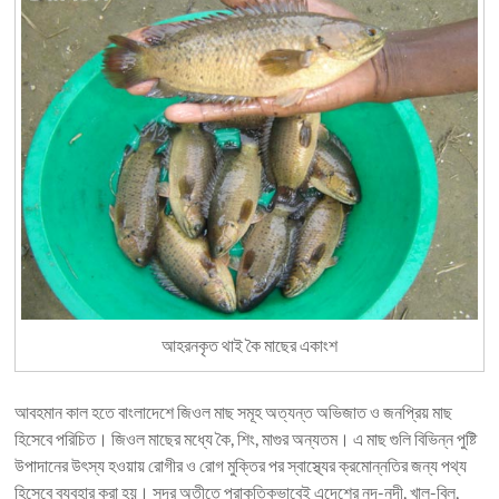
আহরনকৃত থাই কৈ মাছের একাংশ
আবহমান কাল হতে বাংলাদেশে জিওল মাছ সমূহ অত্যন্ত অভিজাত ও জনপ্রিয় মাছ
হিসেবে পরিচিত। জিওল মাছের মধ্যে কৈ, শিং, মাগুর অন্যতম। এ মাছ গুলি বিভিন্ন পুষ্টি
উপাদানের উৎস্য হওয়ায় রোগীর ও রোগ মুক্তির পর স্বাস্থ্যের ক্রমোন্নতির জন্য পথ্য
হিসেবে ব্যবহার করা হয়। সুদূর অতীতে প্রাকৃতিকভাবেই এদেশের নদ-নদী, খাল-বিল,