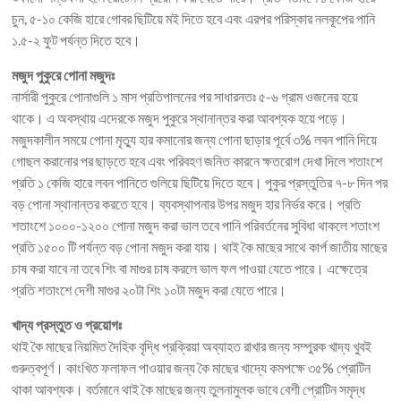
চুন, ৫-১০ কেজি হারে গোবর ছিটিয়ে মই দিতে হবে এবং এরপর পরিস্কার নলকূপের পানি
১.৫-২ ফুট পর্যন্ত দিতে হবে।
মজুদ পুকুরে পোনা মজুদঃ
নার্সারী পুকুরে পোনাগুলি ১ মাস প্রতিপালনের পর সাধারনতঃ ৫-৬ গ্রাম ওজনের হয়ে
থাকে। এ অবস্থায় এদেরকে মজুদ পুকুরে স্থানান্তর করা আবশ্যক হয়ে পড়ে।
মজুদকালীন সময়ে পোনা মৃত্যু হার কমানোর জন্য পোনা ছাড়ার পূর্বে ৩% লবন পানি দিয়ে
গোছল করানোর পর ছাড়তে হবে এবং পরিবহণ জনিত কারনে ক্ষতরোগ দেখা দিলে শতাংশে
প্রতি ১ কেজি হারে লবন পানিতে গুলিয়ে ছিটিয়ে দিতে হবে। পুকুর প্রস্তুতির ৭-৮ দিন পর
বড় পোনা স্থানান্তর করতে হবে। ব্যবস্থাপনার উপর মজুদ হার নির্ভর করে। প্রতি
শতাংশে ১০০০-১২০০ পোনা মজুদ করা ভাল তবে পানি পরিবর্তনের সুবিধা থাকলে শতাংশ
প্রতি ১৫০০ টি পর্যন্ত বড় পোনা মজুদ করা যায়। থাই কৈ মাছের সাথে কার্প জাতীয় মাছের
চাষ করা যাবে না তবে শিং বা মাগুর চাষ করলে ভাল ফল পাওয়া যেতে পারে। এক্ষেত্রে
প্রতি শতাংশে দেশী মাগুর ২০টা শিং ১০টা মজুদ করা যেতে পারে।
খাদ্য প্রস্তুত ও প্রয়োগঃ
থাই কৈ মাছের নিয়মিত দৈহিক বৃদ্ধি প্রক্রিয়া অব্যাহত রাখার জন্য সম্পুরক খাদ্য খুবই
গুরুত্বপূর্ণ। কাংখিত ফলাফল পাওয়ার জন্য কৈ মাছের খাদ্যে কমপক্ষে ৩৫% প্রোটিন
থাকা আবশ্যক। বর্তমানে থাই কৈ মাছের জন্য তুলনামুলক ভাবে বেশী প্রোটিন সমৃদ্ধ