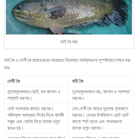
থাই কৈ মাছ
থাই কৈ ও দেশী কৈ মাছের মধ্যে সাধারনত নিমোক্ত পার্থক্যগুলো সুস্পষ্টভাবে লক্ষ্য করা
যায়-
দেশী কৈ
থাই কৈ
তুলনামূলকভাবে ছোট, কম মাংসল ও
তুলনামূলকভাবে বড়, মাংসল ও প্রশস্ত
লম্বাটে ধরনের।
ধরনের।
ছোট অবস্থায় কালচে ধরনের।
দেহ দেশী কৈ মাছের তুলনায় ফ্যাকাশে
পরিপক্ক অবস্থায় পিঠের দিকে বাদামী
ধরনের। দেহের উপরিভাগে ছোট ছোট
সবুজ এবং পেটের দিকে হালকা হলুদ
কালো স্পট থাকে এবং পাখনাগুলো
রঙের হয়।
হালকা হলুদ ধরনের।