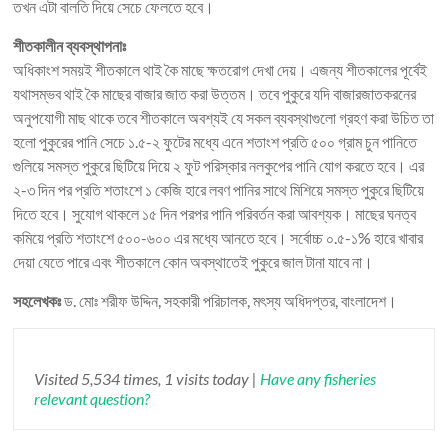
তখন এটা বালতি দিয়ে সেচে ফেলতে হবে।
শীতকালীন ব্যবস্থাপনাঃ
অধিকাংশ সময়ই শীতকালে থাই কৈ মাছে ক্ষতরোগ দেখা দেয়। এজন্য শীতকালের পূর্বেই
যথাসম্ভব থাই কৈ মাছের বাজার জাত করা উত্তম। তবে পুকুরে যদি বাজারজাতকরনের
অনুপযোগী মাছ থাকে তবে শীতকালে অবশ্যই যে সকল ব্যবস্থাগুলো গ্রহণ করা উচিত তা
হলো পুকুরের পানি সেচে ১.৫-২ ফুটের মধ্যে এনে শতাংশ প্রতি ৫০০ গ্রাম চুন পানিতে
গুলিয়ে সমস্ত পুকুরে ছিটিয়ে দিয়ে ২ ফুট পরিস্কার নলকুপের পানি যোগ করতে হবে। এর
২-৩ দিন পর প্রতি শতাংশে ১ কেজি হারে লবণ পানির সাথে মিশিয়ে সমস্ত পুকুরে ছিটিয়ে
দিতে হবে। সুযোগ থাকলে ১৫ দিন পরপর পানি পরিবর্তন করা আবশ্যক। মাছের ঘনত্ব
কমিয়ে প্রতি শতাংশে ৫০০-৬০০ এর মধ্যে আনতে হবে। সর্বোচ্চ ০.৫-১% হারে খাবার
দেয়া যেতে পারে এবং শীতকালে কোন অবস্থাতেই পুকুরে জাল টানা যাবে না।
সহলেখকঃ
ড. মোঃ শরীফ উদ্দিন, সহকারী পরিচালক, মৎস্য অধিদপ্তর, বাংলাদেশ।
Visited 5,534 times, 1 visits today |
Have any fisheries
relevant question?