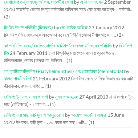
যোগাযোগ তথ্যঃ মৎস্য অফিস, সাতক্ষীরা জেলা
by
এ বি এম মহসিন
2 September
2010
সাতক্ষীরা জেলার মৎস্য কর্মকর্তার অফিসের সাথে যোগাযোগের তথ্য- কর্মকর্তা…
(2)
চিংড়ির উপাঙ্গ পরিচিতি (চিত্রসহ)
by
মো. তারিক আজিজ
23 January 2012
চিংড়ির প্রতি দেহখণ্ডকে একজোড়া করে মোট উনিশ জোড়া উপাঙ্গ থাকে।…
(2)
বই পরিচিতি: ব্যবহারিক লিমনোলজি ও মিঠাপানির জলজ উদ্ভিদের পরিচিতি
by
বিডিফিশ
টিম
24 February 2011
ঢাকা বিশ্ববিদ্যালয় থেকে বাংলায় প্রকাশিত ড.
মনিরুজ্জামান খন্দকার (অধ্যাপক, উদ্ভিদ…
(1)
পর্ব প্লাটিহেলমিনথিস (Platyhelminthes) এবং নেমাটোডা (Nematoda)
by
রাহাত পারভীন রীপা
21 February 2012
ফিশারীজ কোন মৌলিক বিজ্ঞান নয় বরং এটি
জীববিজ্ঞান, রসায়ন, গণিত…
(1)
রেসিপি: টুনা মাছ ও সবজি ভর্তা
by
নুসরাত আহমেদ
27 April 2013
যা যা লাগবে: টুনা
মাছ (কৌটাজাত) - ১ কাপ বা…
(1)
রেসিপি: নলা মাছ, কচি মূলা ও আলুর ঝোল
by
আয়েশা আবেদীন আফরা
15 June
2012
উপকরণ: কচি মূলা - ২৫০ গ্রাম নলা মাছ - ৬টি…
(1)