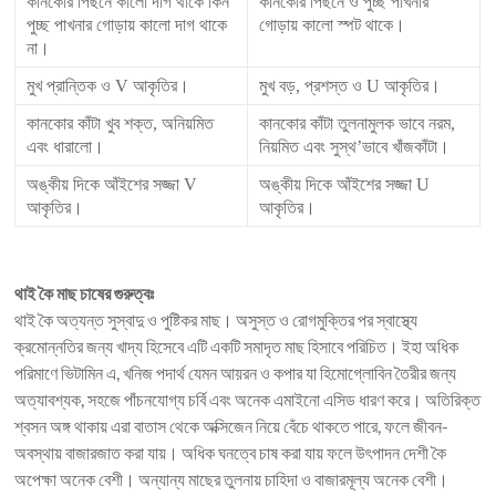
কানকোর পিছনে কালো দাগ থাকে কিন’
কানকোর পিছনে ও পুচ্ছ পাখনার
পুচ্ছ পাখনার গোড়ায় কালো দাগ থাকে
গোড়ায় কালো স্পট থাকে।
না।
মুখ প্রান্তিক ও V আকৃতির।
মুখ বড়, প্রশস্ত ও U আকৃতির।
কানকোর কাঁটা খুব শক্ত, অনিয়মিত
কানকোর কাঁটা তুলনামুলক ভাবে নরম,
এবং ধারালো।
নিয়মিত এবং সুস্থ’ভাবে খাঁজকাঁটা।
অঙ্কীয় দিকে আঁইশের সজ্জা V
অঙ্কীয় দিকে আঁইশের সজ্জা U
আকৃতির।
আকৃতির।
থাই কৈ মাছ চাষের গুরুত্বঃ
থাই কৈ অত্যন্ত সুস্বাদু ও পুষ্টিকর মাছ। অসুস্ত ও রোগমুক্তির পর স্বাস্থ্যে
ক্রমোন্নতির জন্য খাদ্য হিসেবে এটি একটি সমাদৃত মাছ হিসাবে পরিচিত। ইহা অধিক
পরিমাণে ভিটামিন এ, খনিজ পদার্থ যেমন আয়রন ও কপার যা হিমোগ্লোবিন তৈরীর জন্য
অত্যাবশ্যক, সহজে পাঁচনযোগ্য চর্বি এবং অনেক এমাইনো এসিড ধারণ করে। অতিরিক্ত
শ্বসন অঙ্গ থাকায় এরা বাতাস থেকে অক্সিজেন নিয়ে বেঁচে থাকতে পারে, ফলে জীবন-
অবস্থায় বাজারজাত করা যায়। অধিক ঘনত্বে চাষ করা যায় ফলে উৎপাদন দেশী কৈ
অপেক্ষা অনেক বেশী। অন্যান্য মাছের তুলনায় চাহিদা ও বাজারমূল্য অনেক বেশী।