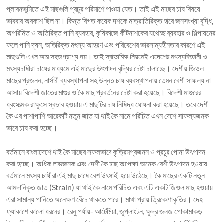
প্লাবনভুমিতে এই মাছগুলি প্রচুর পরিমাণে পাওয়া যেত। তাই এই মাছের চাষ বিষয়ে
ভাববার অবকাশ ছিল না। কিন্ত বিগত কয়েক দশকে মাত্রাতিরিক্ত হারে জনসংখ্যা বৃদ্ধি,
অপরিমিত ও অতিরিক্ত পানি ব্যবহার, কৃষিকাজে কীটনাশকের যথেচ্ছ ব্যবহার ও শিল্পায়নের
ফলে পানি দূষন, অতিরিক্ত মৎস্য আহরণ এবং পরিবেশের ভারসাম্যহীনতার কারণে এই
মাছগুলি এখন আর সহজপ্রাপ্য নয়। তাই স্বাভাবিক নিয়মেই এদেশের মৎস্যবিজ্ঞানী ও
মৎস্যচাষীরা চাষের মাধ্যমে এই মাছের উৎপাদন বৃদ্ধির চেষ্টা চালাচ্ছে। দেশীয় জিওল
মাছের প্রজনন, নার্সারী ব্যবস্থাপনা সহ উন্নত চাষ ব্যবস্থাপনায় তেমন বেশী সাফল্য না
আসায় বিদেশী জাতের মাগুর ও কৈ মাছ প্রবর্তনের চেষ্টা করা হয়েছে। বিদেশী মাগুরের
ধ্বংসাত্মক রাক্ষুসে স্বভাব হওয়ায় এ মাছটির চাষ নিষিদ্ধ ঘোষনা করা হয়েছে। তবে দেশী
কৈ এর পাশাপাশি আরেকটি নতুন জাত যা থাই কৈ নামে পরিচিত এখন দেশে সাফল্যজনক
ভাবে চাষ করা হচ্ছে।
বর্তমানে বাংলাদেশে থাই কৈ মাছের সফলভাবে কৃত্রিমপ্রজনন ও প্রচুর পোনা উৎপাদন
করা হচ্ছে। অধিক লাভজনক এবং দেশী কৈ মাছ অপেক্ষা অনেক বেশী উৎপাদন হওয়ায়
বর্তমানে মৎস্য চাষীরা এই মাছ চাষে বেশ উৎসাহী হয়ে উঠেছে। কৈ মাছের একটি নতুন
আমদানিকৃত জাত (Strain) যা থাই কৈ নামে পরিচিত এবং এটি একটি জিওল মাছ হওয়ায়
এরা সামান্য পানিতে অনেক্ষণ বেঁচে থাকতে পারে। মাথা প্রায় ত্রিকোণাকৃতির। দেহ
ফ্যাকাশে কালো ধরনের। রেনু পর্যায়- আর্টেমিয়া, জুপ্লাংটন, ক্ষুদ্র জলজ পোকামাকড়