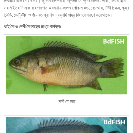
ইত্যাদি আকর্ষনীয় খাদ্য। জুভেনাইল পর্যায়- জুপ্লাংটন, ক্ষুদ্র জলজ পোকা, টিউবিফেক্স
ওয়ার্ম ইত্যাদি এবং বয়োপ্রাপ্ত অবস্থায়-জলজ পোকামাকড়, বেন্থোস, টিউবিফেক্স, ক্ষুদ্র
চিংড়ি, ডেট্রিটাস ও পঁচনরত প্রাণিজ দ্রব্যাদি খাদ্য হিসাবে গ্রহণ করে থাকে।
থাই কৈ ও দেশী কৈ মাছের মধ্যে পার্থক্যঃ
দেশী কৈ মাছ