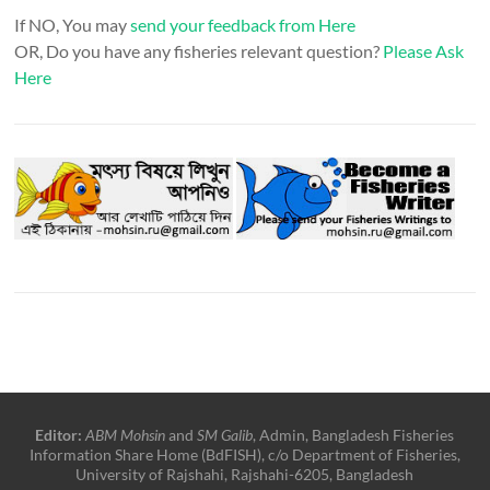
If NO, You may
send your feedback from Here
OR, Do you have any fisheries relevant question?
Please Ask
Here
Editor:
ABM Mohsin
and
SM Galib
, Admin, Bangladesh Fisheries
Information Share Home (BdFISH), c/o Department of Fisheries,
University of Rajshahi, Rajshahi-6205, Bangladesh