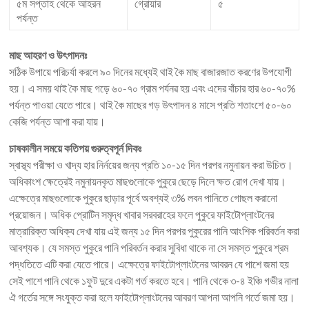
৫ম সপ্তাহ থেকে আহরন
গ্রোয়ার
৫
পর্যন্ত
মাছ আহরণ ও উৎপাদনঃ
সঠিক উপায়ে পরিচর্যা করলে ৯০ দিনের মধ্যেই থাই কৈ মাছ বাজারজাত করণের উপযোগী
হয়। এ সময় থাই কৈ মাছ গড়ে ৬০-৭০ গ্রাম পর্যনৱ হয় এবং এদের বাঁচার হার ৬০-৭০%
পর্যন্ত পাওয়া যেতে পারে। থাই কৈ মাছের গড় উৎপাদন ৪ মাসে প্রতি শতাংশে ৫০-৬০
কেজি পর্যন্ত আশা করা যায়।
চাষকালীন সময়ে কতিপয় গুরুত্বপূর্ন দিকঃ
স্বাস্থ্য পরীক্ষা ও খাদ্য হার নির্নয়ের জন্য প্রতি ১০-১৫ দিন পরপর নমুনায়ন করা উচিত।
অধিকাংশ ক্ষেত্রেই নমুনায়নকৃত মাছগুলোকে পুকুরে ছেড়ে দিলে ক্ষত রোগ দেখা যায়।
এক্ষেত্রে মাছগুলোকে পুকুরে ছাড়ার পূর্বে অবশ্যই ৩% লবন পানিতে গোছল করানো
প্রয়োজন। অধিক প্রোটিন সমৃদ্ধ খাবার সরবরাহের ফলে পুকুরে ফাইটোপ্লাংটনের
মাত্রারিক্ত অধিক্য দেখা যায় এই জন্য ১৫ দিন পরপর পুকুরের পানি আংশিক পরিবর্তন করা
আবশ্যক। যে সমস্ত পুকুরে পানি পরিবর্তন করার সুবিধা থাকে না সে সমস্ত পুকুরে শ্রম
পদ্ধতিতে এটি করা যেতে পারে। এক্ষেত্রে ফাইটোপ্লাংটনের আবরন যে পাশে জমা হয়
সেই পাশে পানি থেকে ১ফুট দুরে একটা গর্ত করতে হবে। পানি থেকে ৩-৪ ইঞ্চি গভীর নালা
ঐ গর্তের সঙ্গে সংযুক্ত করা হলে ফাইটোপ্লাংটনের আবরণ আপনা আপনি গর্তে জমা হয়।