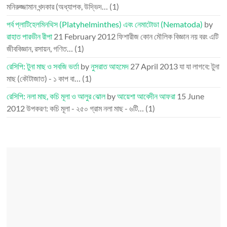
মনিরুজ্জামান খন্দকার (অধ্যাপক, উদ্ভিদ…
(1)
পর্ব প্লাটিহেলমিনথিস (Platyhelminthes) এবং নেমাটোডা (Nematoda)
by
রাহাত পারভীন রীপা
21 February 2012
ফিশারীজ কোন মৌলিক বিজ্ঞান নয় বরং এটি
জীববিজ্ঞান, রসায়ন, গণিত…
(1)
রেসিপি: টুনা মাছ ও সবজি ভর্তা
by
নুসরাত আহমেদ
27 April 2013
যা যা লাগবে: টুনা
মাছ (কৌটাজাত) - ১ কাপ বা…
(1)
রেসিপি: নলা মাছ, কচি মূলা ও আলুর ঝোল
by
আয়েশা আবেদীন আফরা
15 June
2012
উপকরণ: কচি মূলা - ২৫০ গ্রাম নলা মাছ - ৬টি…
(1)