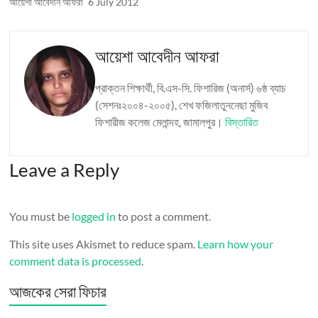
আয়েশা আবেদীন আফরা
6 July 2012
আয়েশা আবেদীন আফরা
প্রাক্তন শিক্ষার্থী, বি.এস-সি. ফিশারিজ (অনার্স) ৬ষ্ঠ ব্যাচ
(সেশনঃ২০০৪-২০০৫), শেখ ফজিলাতুননেছা মুজিব
ফিশারীজ কলেজ মেলান্দহ, জামালপুর।
বিস্তারিত
Leave a Reply
You must be
logged in
to post a comment.
This site uses Akismet to reduce spam.
Learn how your
comment data is processed
.
আজকের সেরা ফিচার