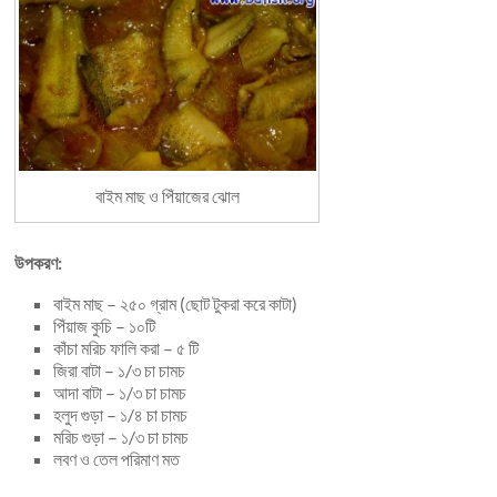
বাইম মাছ ও পিঁয়াজের ঝোল
উপকরণ:
বাইম মাছ – ২৫০ গ্রাম (ছোট টুকরা করে কাটা)
পিঁয়াজ কুচি – ১০টি
কাঁচা মরিচ ফালি করা – ৫ টি
জিরা বাটা – ১/৩ চা চামচ
আদা বাটা – ১/৩ চা চামচ
হলুদ গুড়া – ১/৪ চা চামচ
মরিচ গুড়া – ১/৩ চা চামচ
লবণ ও তেল পরিমাণ মত