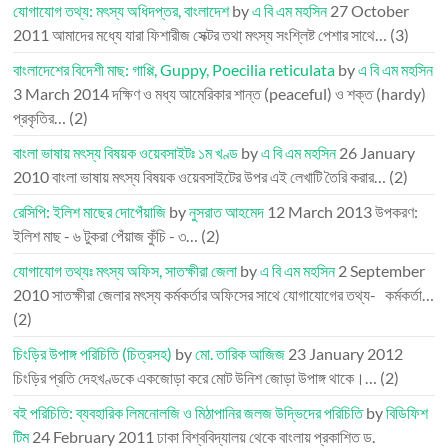
যোগাযোগ তথ্য: মৎস্য অধিদপ্তর, বাংলাদেশ
by
এ বি এম মহসিন
27 October
2011
আমাদের মধ্যে যারা ফিশারীজ সেক্টর তথা মৎস্য সংশ্লিষ্ট পেশার সাথে…
(3)
বাংলাদেশের বিদেশী মাছ: গাপ্পি, Guppy, Poecilia reticulata
by
এ বি এম মহসিন
3 March 2014
দক্ষিণ ও মধ্য আমেরিকার শান্ত (peaceful) ও শক্ত (hardy)
প্রকৃতির…
(2)
বাংলা ভাষায় মৎস্য বিষয়ক ওয়েবসাইটঃ ১ম খণ্ড
by
এ বি এম মহসিন
26 January
2010
বাংলা ভাষায় মৎস্য বিষয়ক ওয়েবসাইটের উপর এই লেখাটি তৈরি করার…
(2)
রেসিপি: ইলিশ মাছের দোপেঁয়াজি
by
নুসরাত আহমেদ
12 March 2013
উপকরণ:
ইলিশ মাছ - ৬ টুকরা পেঁয়াজ কুঁচি - ৩…
(2)
যোগাযোগ তথ্যঃ মৎস্য অফিস, সাতক্ষীরা জেলা
by
এ বি এম মহসিন
2 September
2010
সাতক্ষীরা জেলার মৎস্য কর্মকর্তার অফিসের সাথে যোগাযোগের তথ্য- কর্মকর্তা…
(2)
চিংড়ির উপাঙ্গ পরিচিতি (চিত্রসহ)
by
মো. তারিক আজিজ
23 January 2012
চিংড়ির প্রতি দেহখণ্ডকে একজোড়া করে মোট উনিশ জোড়া উপাঙ্গ থাকে।…
(2)
বই পরিচিতি: ব্যবহারিক লিমনোলজি ও মিঠাপানির জলজ উদ্ভিদের পরিচিতি
by
বিডিফিশ
টিম
24 February 2011
ঢাকা বিশ্ববিদ্যালয় থেকে বাংলায় প্রকাশিত ড.