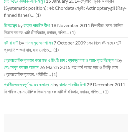
মো: আব্দুর রহমান-আল-মামুন
15 January 2014
শ্রেণীতাত্ত্বিক অবস্থান
(Systematic position): পর্ব: Chordata শ্রেণী: Actinopterygii (Ray-
finned fishes)…
(1)
জিনতত্ত্ব
by
রাহাত পারভীন রীপা
18 November 2011
ফিশারীজ কোন মৌলিক
বিজ্ঞান নয় বরং এটি জীববিজ্ঞান, রসায়ন, গণিত…
(1)
বউ বা রাণী
by
শামস মুহাম্মদ গালিব
7 October 2009
চলন বিলে বউ মাছের দুটি
প্রজাতি পাওয়া যায়, যারা দেখতে…
(1)
প্রোবায়োটিক ব্যবহার করে মাছ ও চিংড়ি চাষ : ব্যবস্থাপনা ও আয়-ব্যয় বিশ্লেষণ
by
মোঃ আবুল কালাম আজাদ
26 March 2015
গত পর্বে আমরা মাছ ও চিংড়ি চাষে
প্রোবায়োটিক ব্যবহার: পরিচিতি…
(1)
প্রাণীর গুরুত্বপূর্ণ অঙ্গের কলাস্থান
by
রাহাত পারভীন রীপা
29 December 2011
ফিশারীজ কোন মৌলিক বিজ্ঞান নয় বরং এটি জীববিজ্ঞান, রসায়ন, গণিত…
(1)