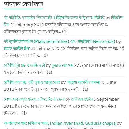
আজকের সেরা ফিচার
বই পরিচিতি: ব্যবহারিক লিমনোলজি ও মিঠাপানির জলজ উদ্ভিদের পরিচিতি
by
বিডিফিশ
টিম
24 February 2011
ঢাকা বিশ্ববিদ্যালয় থেকে বাংলায় প্রকাশিত ড.
মনিরুজ্জামান খন্দকার (অধ্যাপক, উদ্ভিদ…
(1)
পর্ব প্লাটিহেলমিনথিস (Platyhelminthes) এবং নেমাটোডা (Nematoda)
by
রাহাত পারভীন রীপা
21 February 2012
ফিশারীজ কোন মৌলিক বিজ্ঞান নয় বরং এটি
জীববিজ্ঞান, রসায়ন, গণিত…
(1)
রেসিপি: টুনা মাছ ও সবজি ভর্তা
by
নুসরাত আহমেদ
27 April 2013
যা যা লাগবে: টুনা
মাছ (কৌটাজাত) - ১ কাপ বা…
(1)
রেসিপি: নলা মাছ, কচি মূলা ও আলুর ঝোল
by
আয়েশা আবেদীন আফরা
15 June
2012
উপকরণ: কচি মূলা - ২৫০ গ্রাম নলা মাছ - ৬টি…
(1)
যোগাযোগ তথ্যঃ মৎস্য অফিস, সিলেট জেলা
by
এ বি এম মহসিন
5 September
2010
সিলেট জেলার মৎস্য কর্মকর্তার অফিসের সাথে যোগাযোগের তথ্য- কর্মকর্তা
টেলিফোন…
(1)
বাংলাদেশের মাছ: চাপিলা বা খয়রা, Indian river shad, Gudusia chapra
by