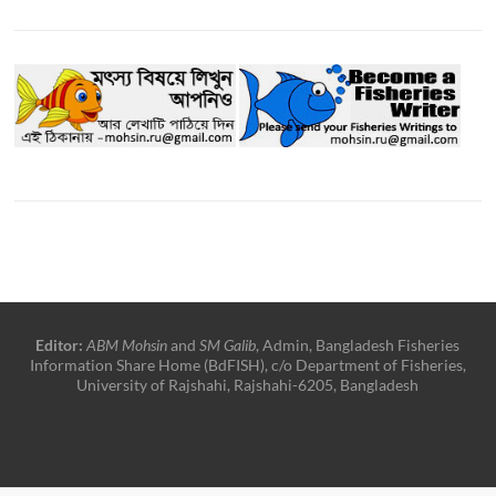
Editor:
ABM Mohsin
and
SM Galib
, Admin, Bangladesh Fisheries
Information Share Home (BdFISH), c/o Department of Fisheries,
University of Rajshahi, Rajshahi-6205, Bangladesh