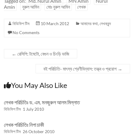
Tagged on:
Md. Nurul Amin
MN Amin
Nurul
Amin
নুরুল আমিন
মোঃ নুরুল আমিন
লেখক
বিডিফিশ টিম
10 March 2012
আমাদের কথা
,
লেখকবৃন্দ
No Comments
←
রেসিপি: টমেটো, বেগুন ও চিংড়ি ভাজি
বই পরিচিতি- মাৎস্য শ্রেণীবিন্যাস: তত্ত্ব ও প্রয়োগ
→
You May Also Like
লেখক পরিচিতিঃ ড. এম. মনজুরুল আলম মিল্লাত
বিডিফিশ টিম
1 July 2010
লেখক পরিচিতিঃ নিপা চাকী
বিডিফিশ টিম
26 October 2010