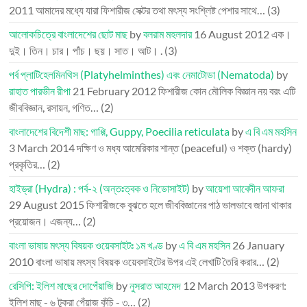
2011
আমাদের মধ্যে যারা ফিশারীজ সেক্টর তথা মৎস্য সংশ্লিষ্ট পেশার সাথে…
(3)
আলোকচিত্রে বাংলাদেশের ছোট মাছ
by
বলরাম মহলদার
16 August 2012
এক।
দুই। তিন। চার। পাঁচ। ছয়। সাত। আট। .
(3)
পর্ব প্লাটিহেলমিনথিস (Platyhelminthes) এবং নেমাটোডা (Nematoda)
by
রাহাত পারভীন রীপা
21 February 2012
ফিশারীজ কোন মৌলিক বিজ্ঞান নয় বরং এটি
জীববিজ্ঞান, রসায়ন, গণিত…
(2)
বাংলাদেশের বিদেশী মাছ: গাপ্পি, Guppy, Poecilia reticulata
by
এ বি এম মহসিন
3 March 2014
দক্ষিণ ও মধ্য আমেরিকার শান্ত (peaceful) ও শক্ত (hardy)
প্রকৃতির…
(2)
হাইড্রা (Hydra) : পর্ব-২ (অন্তঃত্বক ও নিডোসাইট)
by
আয়েশা আবেদীন আফরা
29 August 2015
ফিশারীজকে বুঝতে হলে জীববিজ্ঞানের পাঠ ভালভাবে জানা থাকার
প্রয়োজন। এজন্য…
(2)
বাংলা ভাষায় মৎস্য বিষয়ক ওয়েবসাইটঃ ১ম খণ্ড
by
এ বি এম মহসিন
26 January
2010
বাংলা ভাষায় মৎস্য বিষয়ক ওয়েবসাইটের উপর এই লেখাটি তৈরি করার…
(2)
রেসিপি: ইলিশ মাছের দোপেঁয়াজি
by
নুসরাত আহমেদ
12 March 2013
উপকরণ:
ইলিশ মাছ - ৬ টুকরা পেঁয়াজ কুঁচি - ৩…
(2)