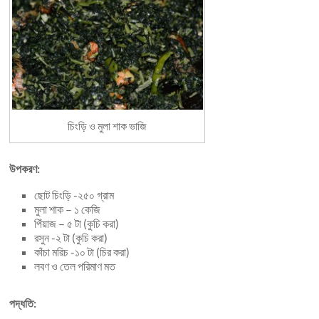
চিংড়ি ও মুলা শাক ভাজি
উপকরণ:
ছোট চিংড়ি -২৫০ গ্রাম
মুলা শাক – ১ কেজি
পিঁয়াজ – ৫ টা (কুচি করা)
রসুন -২ টা (কুচি করা)
কাঁচা মরিচ -১০ টা (চির করা)
লবণ ও তেল পরিমাণ মত
পদ্ধতি: