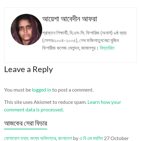
আয়েশা আবেদীন আফরা
প্রাক্তন শিক্ষার্থী, বি.এস-সি. ফিশারিজ (অনার্স) ৬ষ্ঠ ব্যাচ
(সেশনঃ২০০৪-২০০৫), শেখ ফজিলাতুননেছা মুজিব
ফিশারীজ কলেজ মেলান্দহ, জামালপুর।
বিস্তারিত
Leave a Reply
You must be
logged in
to post a comment.
This site uses Akismet to reduce spam.
Learn how your
comment data is processed
.
আজকের সেরা ফিচার
যোগাযোগ তথ্য: মৎস্য অধিদপ্তর, বাংলাদেশ
by
এ বি এম মহসিন
27 October