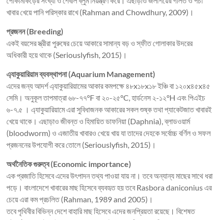
পোকামাকড়ের সংখ্যা ও শৈবাল ব্লুম নিয়ন্ত্রণ করে। এছাড়াও জলাশয়ের গলিত ও পচা
খাবার খেয়ে পানি পরিস্কার রাখে (Rahman and Chowdhury, 2009)।
প্রজনন (Breeding)
একই বয়সের স্ত্রীরা পুরুষের চেয়ে আকারে সামান্য বড় ও স্ফীত গোলাকার উদরের
অধিকারী হয়ে থাকে (Seriouslyfish, 2015)।
এ্যাকুয়ারিয়াম ব্যবস্থাপনা (Aquarium Management)
এদের জন্য আদর্শ এ্যাকুয়ারিয়ামের আকার কমপক্ষে ৪৮x১৮x১৮ ইঞ্চি বা ১২০x৪৫x৪৫
সেমি। অনুকূল তাপমাত্রা ৬৮-৭৭°F বা ২০-২৫°C, হার্ডনেস ২-১২°H এবং পিএইচ
৬-৭.৫ । এ্যাকুয়ারিয়ামে এরা সুবিধাজনক আকারের সকল শুষ্ক তথা প্যাকেটজাত খাবারই
খেয়ে থাকে। এছাড়াও জীবন্ত ও হিমায়িত ডাফনিয়া (Daphnia), ব্লাডওয়ার্ম
(bloodworm) ও এজাতীয় খাবারও খেয়ে খায় যা তাদের দেহকে সর্বোচ্চ বর্ণিল ও সফল
প্রজননের উপযোগী করে তোলে (Seriouslyfish, 2015)।
অর্থনৈতিক গুরুত্ব (Economic importance)
এক প্রজাতি হিসেবে এদের উৎপাদন তথ্য পাওয়া যায় না। তবে অন্যান্য মাছের সাথে ধরা
পড়ে। বাংলাদেশে খাবারের মাছ হিসেবে ব্যবহৃত হয় তবে Rasbora daniconius এর
চেয়ে এরা কম প্রচলিত (Rahman, 1989 and 2005)।
তবে পৃথিবীর বিভিন্ন দেশে বাহারি মাছ হিসেবে এদের জনপ্রিয়তা রয়েছে। বিশেষত