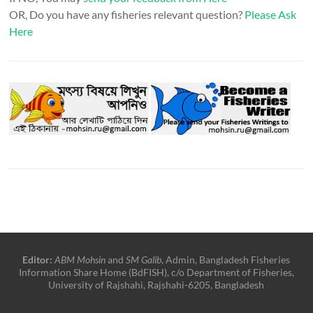
OR, Do you have any fisheries relevant question?
Please Ask
Here
Editor:
ABM Mohsin
and
SM Galib
, Admin, Bangladesh Fisheries
Information Share Home (BdFISH), c/o Department of Fisheries,
University of Rajshahi, Rajshahi-6205, Bangladesh