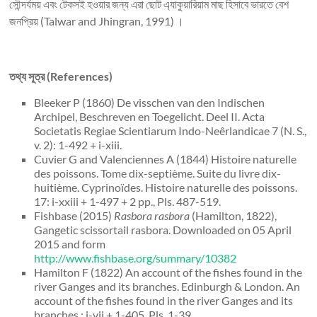
সৌন্দর্যময় এবং টেকসই হওয়ার জন্য এরা ছোট এ্যাকুয়ারিয়াম মাছ হিসাবে ভারতে বেশ
জনপ্রিয় (Talwar and Jhingran, 1991) ।
তথ্য সূত্র (References)
Bleeker P (1860) De visschen van den Indischen
Archipel, Beschreven en Toegelicht. Deel II. Acta
Societatis Regiae Scientiarum Indo-Neêrlandicae 7 (N. S.,
v. 2): 1-492 + i-xiii.
Cuvier G and Valenciennes A (1844) Histoire naturelle
des poissons. Tome dix-septième. Suite du livre dix-
huitième. Cyprinoïdes. Histoire naturelle des poissons.
17: i-xxiii + 1-497 + 2 pp., Pls. 487-519.
Fishbase (2015)
Rasbora rasbora
(Hamilton, 1822),
Gangetic scissortail rasbora. Downloaded on 05 April
2015 and form
http://www.fishbase.org/summary/10382
Hamilton F (1822) An account of the fishes found in the
river Ganges and its branches. Edinburgh & London. An
account of the fishes found in the river Ganges and its
branches.: i-vii + 1-405, Pls. 1-39.