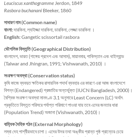
Leuciscus xanthogramme
Jerdon, 1849
Rasbora buchanani
Bleeker, 1860
সাধারণ নাম (Common name)
বাংলা:
দারকিনা, ল্যাইজ্জা দারকিনা, ডারকিনা, লেজ্জা ডারকিনা ।
English:
Gangetic scissortail rasbora
ভৌগলিক বিস্তৃতি (Geographical Distribution)
বাংলাদেশ, ভারত (গাঙ্গেয় প্রদেশ এবং আসাম), মায়ানমার, পাকিস্তান এবং থাইল্যান্ড
(Talwar and Jhingran, 1991; Vishwanath, 2010) ।
সংরক্ষণ অবস্থা (Conservation status)
কৃষি কাজে ব্যবহৃত ক্ষতিকর রাসায়নিক পদার্থ ব্যবহার এর কারণে এরা আজ বাংলাদেশে
বিপন্ন (Endangered) প্রজাতির অন্তর্ভুক্ত (IUCN Bangladesh, 2000)।
বৈশ্বিক সংরক্ষণ অবস্থা মানদণ্ড 3.1 অনুসারে Least Concern (LC) অর্থাৎ
প্রকৃতিতে বিস্তৃত পরিসরে পর্যাপ্ত পরিমাণে পাওয়া যায় তবে এদের জনতার ধারা
(Population Trend) অজানা (Vishwanath, 2010)।
বাহ্যিক দৈহিক গঠন (External Morphology)
লম্বা দেহ পার্শ্বীয়ভাবে চাপা। এদের উদর তথা অঙ্কীয় প্রান্ত পৃষ্ঠ প্রান্তের চেয়ে