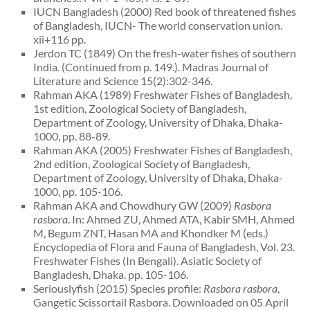
IUCN Bangladesh (2000) Red book of threatened fishes
of Bangladesh, IUCN- The world conservation union.
xii+116 pp.
Jerdon TC (1849) On the fresh-water fishes of southern
India. (Continued from p. 149.). Madras Journal of
Literature and Science 15(2):302-346.
Rahman AKA (1989) Freshwater Fishes of Bangladesh,
1st edition, Zoological Society of Bangladesh,
Department of Zoology, University of Dhaka, Dhaka-
1000, pp. 88-89.
Rahman AKA (2005) Freshwater Fishes of Bangladesh,
2nd edition, Zoological Society of Bangladesh,
Department of Zoology, University of Dhaka, Dhaka-
1000, pp. 105-106.
Rahman AKA and Chowdhury GW (2009)
Rasbora
rasbora
. In: Ahmed ZU, Ahmed ATA, Kabir SMH, Ahmed
M, Begum ZNT, Hasan MA and Khondker M (eds.)
Encyclopedia of Flora and Fauna of Bangladesh, Vol. 23.
Freshwater Fishes (In Bengali). Asiatic Society of
Bangladesh, Dhaka. pp. 105-106.
Seriouslyfish (2015) Species profile:
Rasbora rasbora
,
Gangetic Scissortail Rasbora. Downloaded on 05 April