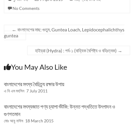
No Comments
←
বাংলাদেশের মাছ: গুতুম, Guntea Loach, Lepidocephalichthys
guntea
হাইড্রা (Hydra) : পর্ব-১ (বাহ্যিক বৈশিষ্ট্য ও বহিঃত্বক)
→
You May Also Like
বাংলাদেশের মৎস্য বৈচিত্র্য রক্ষার উপায়
এ বি এম মহসিন
7 July 2011
বাংলাদেশের মৎস্যজাত পণ্য চ্যাপা শুঁটকি: উন্নত পদ্ধতিতে উৎপাদন ও
গুণগতমান
মোঃ আবু নাঈম
18 March 2015