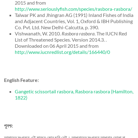
2015 and from
http://www.seriouslyfish.com/species/rasbora-rasbora/
Talwar PK and Jhingran AG (1991) Inland Fishes of India
and Adjacent Countries, Vol. 1, Oxford & IBH Publishing
Co. Pvt. Ltd. New Delhi-Calcutta, p. 390.
Vishwanath, W. 2010.
Rasbora rasbora
. The IUCN Red
List of Threatened Species. Version 2014.3. .
Downloaded on 06 April 2015 and from
http://www.iucnredlist.org/details/166440/0
English Feature:
Gangetic scissortail rasbora, Rasbora rasbora (Hamilton,
1822)
পুনশ্চ:
আমাদের সংগ্রহে এই মাছের কোন ছবি নেই। আপনাদের সংগ্রহে আপনার তোলা বা