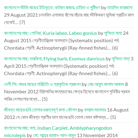
বাংলাদেশে শুঁটকি মাছের ইতিবৃত্ত: বর্তমান বাজার, চাহিদা ও পুষ্টিগুণ
by
তাহসিন ফারজানা
29 August 2021
চলনবিল এলাকায় বাঁশের মাঁচায় মাছ শুঁটকিকরণ ভূমিকা প্রাচীন কাল
থেকেই…
(7)
বাংলাদেশের মাছ: গোনিয়া, Kuria labeo, Labeo gonius
by
সুস্মিতা সাহা
24
August 2015
শ্রেণীতাত্ত্বিক অবস্থান (Systematic position) পর্ব:
Chordata শ্রেণী: Actinopterygii (Ray-finned fishes)…
(6)
বাংলাদেশের মাছ: দারকিনা, Flying barb, Esomus danricus
by
সুস্মিতা সাহা
3
April 2015
শ্রেণীতাত্ত্বিক অবস্থান (Systematic position) পর্ব:
Chordata শ্রেণী: Actinopterygii (Ray-finned fishes)…
(6)
দেশী শিং-মাগুর মাছের পরিচিতি ও প্রাকৃতিক প্রজনন
by
মোঃ আবুল কালাম আজাদ
8
November 2012
মিঠাপানির মৎস্যচাষের ক্ষেত্র হিসেবে বাংলাদেশ পৃথিবীর প্রথম
সারির দেশগুলোর মধ্যে…
(5)
জীবন্ত মাছের ছবি তোলার গুরুত্বপূর্ণ কলা-কৌশল
by
বলরাম মহলদার
16 August
2012
যে কোন জীবন্ত প্রাণীর ভাল মানের ছবি তোলা যেমন কষ্টসাধ্য…
(5)
বাংলাদেশের মাছ: মলা, Indian Carplet, Amblypharyngodon
microlepis
by
মো: আব্দুর রহমান-আল-মামুন
13 November 2014