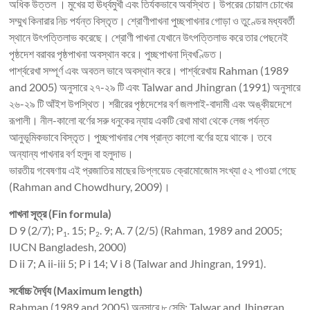
অধিক উত্তল । মুখের হা ঊর্ধ্বমুখী এবং তির্যকভাবে অবস্থিত। উপরের চোয়াল চোখের
সম্মুখ কিনারার নিচ পর্যন্ত বিস্তৃত। শ্রোণীপাখনা পুচ্ছপাখনার গোড়া ও তুণ্ডের মধ্যবর্তী
স্থানে উৎপত্তিলাভ করেছে। শ্রোণী পাখনা যেখানে উৎপত্তিলাভ করে তার পেছনেই
পৃষ্ঠদেশ বরাবর পৃষ্ঠপাখনা অবস্থান করে। পুচ্ছপাখনা দ্বিখণ্ডিত।
পার্শ্বরেখা সম্পূর্ণ এবং অবতল ভাবে অবস্থান করে। পার্শ্বরেখায় Rahman (1989
and 2005) অনুসারে ২৭-২৯ টি এবং Talwar and Jhingran (1991) অনুসারে
২৬-২৯ টি আঁইশ উপস্থিত। শরীরের পৃষ্ঠদেশের বর্ণ জলপাই-বাদামী এবং অঙ্কীয়দেশে
রূপালী। নীল-কালো বর্ণের সরু ধনুকের ন্যায় একটি রেখা মাথা থেকে লেজ পর্যন্ত
আনুভূমিকভাবে বিস্তৃত। পুচ্ছপাখনার শেষ প্রান্ত কালো বর্ণের হয়ে থাকে। তবে
অন্যান্য পাখনার বর্ণ হলুদ বা হলুদাভ।
ভারতীয় গবেষণায় এই প্রজাতির মাছের ডিপ্লয়েড ক্রোমোজোম সংখ্যা ৫২ পাওয়া গেছে
(Rahman and Chowdhury, 2009)।
পাখনা সূত্র (Fin formula)
D 9 (2/7); P
. 15; P
. 9; A. 7 (2/5) (Rahman, 1989 and 2005;
1
2
IUCN Bangladesh, 2000)
D ii 7; A ii-iii 5; P i 14; V i 8 (Talwar and Jhingran, 1991).
সর্বোচ্চ দৈর্ঘ্য (Maximum length)
Rahman (1989 and 2005) অনুসারে ৮ সেমি; Talwar and Jhingran