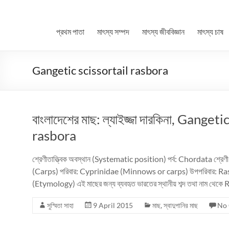
প্রথম পাতা
মাৎস্য সম্পদ
মাৎস্য জীববিজ্ঞান
মাৎস্য চাষ
Gangetic scissortail rasbora
বাংলাদেশের মাছ: ল্যাইজ্জা দারকিনা, Gang
rasbora
শ্রেণীতাত্ত্বিক অবস্থান (Systematic position) পর্ব: Chordata শ্
(Carps) পরিবার: Cyprinidae (Minnows or carps) উপপরিবার: Rasbo
(Etymology) এই মাছের জন্য ব্যবহৃত ভারতের স্থানীয় শব্দ তথা নাম থেকে 
সুস্মিতা সাহা
9 April 2015
মাছ
,
স্বাদুপানির মাছ
No