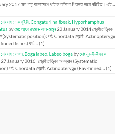
uary 2017
লাল পাকু বাংলাদেশে থাই রূপচাঁদা বা পিরানহা নামে পরিচিত। এই…
দেশের মাছ: এক থুইট্টা, Congaturi halfbeak, Hyporhamphus
atus
by
মো: আব্দুর রহমান-আল-মামুন
22 January 2014
শ্রেণীতাত্ত্বিক
ান(Systematic position): পর্ব: Chordata শ্রেণী: Actinopterygii
finned fishes) বর্গ:…
(1)
দেশের মাছ: ভাঙ্গন, Boga labeo, Labeo boga
by
মোঃ নূর-ই-ইসরাক
27 January 2016
শ্রেণীতাত্ত্বিক অবস্থান (Systematic
ion) পর্ব: Chordata শ্রেণী: Actinopterygii (Ray-finned…
(1)