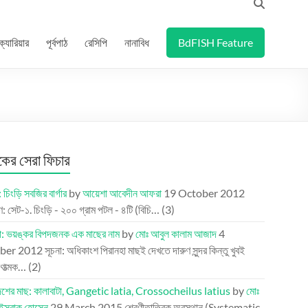
ক্যারিয়ার
পূর্বপাঠ
রেসিপি
নানাবিধ
BdFISH Feature
র সেরা ফিচার
 চিংড়ি সবজির বার্গার
by
আয়েশা আবেদীন আফরা
19 October 2012
 সেট-১. চিংড়ি - ২০০ গ্রাম পটল - ৪টি (বিচি…
(3)
া: ভয়ঙ্কর বিপদজনক এক মাছের নাম
by
মোঃ আবুল কালাম আজাদ
4
ber 2012
সূচনা: অধিকাংশ পিরানহা মাছই দেখতে দারুণ সুন্দর কিন্তু খুবই
ণাত্মক…
(2)
দেশের মাছ: কালাবাটা, Gangetic latia, Crossocheilus latius
by
মোঃ
-ইসরাক হোসেন
29 March 2015
শ্রেণীতাত্ত্বিক অবস্থান (Systematic