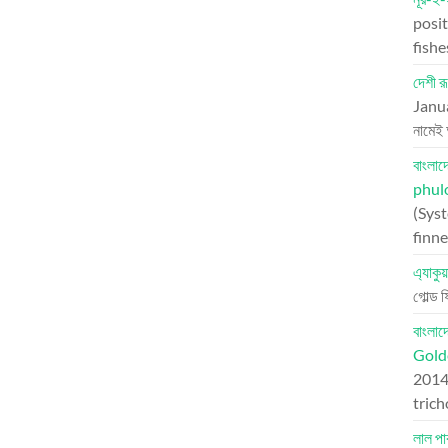
posit
fish
দেশী রূ
Janu
নামেই
বাংলা
phul
(Syst
finne
এ্যাকু
গোল্ড 
বাংলা
Golde
201
tric
লাল প