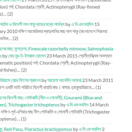
ion) পর্ব: Chordata শ্রেণী: Actinopterygii (Ray-finned
es)…
(2)
পচাঁদা ও বিদেশী লাল পাকু মাছের মধ্যে পার্থক্য
by
এ বি এম মহসিন
15
ary 2010
দক্ষিণ আমেরিকার স্বাদুপানির মাছ লাল পাকু (বাংলাদেশে পিরানহা
 অধিক…
(2)
দেশের মাছ: ফুলচেলা, Finescale razorbelly minnow, Salmophasia
o
by
মোঃ নূর-ই-ইসরাক হোসেন
23 March 2015
শ্রেণীতাত্ত্বিক অবস্থান
ematic position) পর্ব: Chordata শ্রেণী: Actinopterygii (Ray-
d fishes)…
(2)
য়ারিয়ামে গোল্ড ফিশের প্রজনন
by
আয়েশা আবেদীন আফরা
23 March 2011
ফিশ একটি অতি পরিচিত বিদেশী বাহারি মাছ। বাসায় এ্যাকুয়ারিয়ামে…
(1)
দেশের বিদেশী মাছ: গোউরামি (নীল ও সোনালী), Gourami (Blue and
n), Trichogaster trichopterus
by
এ বি এম মহসিন
14 March
4
দক্ষিণ-পূর্ব এশিয়ার মাছ নীল গোউরামি ও সোনালী গোউরামি (Trichogaster
hopterus)…
(1)
াকু, Red Pacu, Piaractus brachypomus
by
এ বি এম মহসিন
2