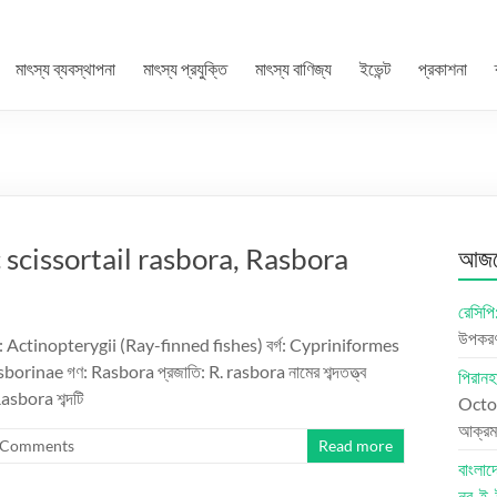
মাৎস্য ব্যবস্থাপনা
মাৎস্য প্রযুক্তি
মাৎস্য বাণিজ্য
ইভেন্ট
প্রকাশনা
etic scissortail rasbora, Rasbora
আজকে
রেসিপি:
উপকরণ:
রেণী: Actinopterygii (Ray-finned fishes) বর্গ: Cypriniformes
rinae গণ: Rasbora প্রজাতি: R. rasbora নামের শব্দতত্ত্ব
পিরানহ
Rasbora শব্দটি
Octo
আক্রম
 Comments
Read more
বাংলা
নূর-ই