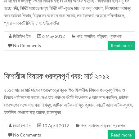
এ মাসের গুরুত্বপূর্ণ মৎস্য বিষয়ক খবরের মধ্যে অন্যতম হচ্ছে- কারখানার বর্জ্যে দূষিত
হচ্ছে নদী, নির্দিষ্ট সময়ের জন্য নির্দিষ্ট নদী-হ্রদে মাছ ধরা বন্ধ ঘোষণা, নিষেধাজ্ঞা অমান্য
করে জাটকা শিকার, বিদ্যুতের অভাবে বরফ সংকট, লবণাক্ততা বেড়েছে দক্ষিণাঞ্চলে,
প্যারাবন কেটে চিংড়ি চাষ, হাইকোর্টের
বিডিফিশ টিম
6 May 2012
খবর
,
নানাবিধ
,
পত্রিকা
,
প্রকাশনা
No Comments
Read more
ফিশারীজ বিষয়ক গুরুত্বপূর্ণ খবর: মার্চ ২০১২
২০১২ সালের মার্চ মাসের সংবাদপত্রে প্রকাশিত ফিশারীজ বিষয়ক গুরুত্বপূর্ণ খবর ও
ফিচার পর্যালোচনা করলে দেখা যায় পর্যাপ্ত শুঁটকি উৎপাদন ও ভাল দাম প্রাপ্তি, জাটকা
সংরক্ষণের লক্ষে মাছ ধরা নিষিদ্ধ, জাটকা আটক-শাস্তি প্রদান, কারেন্ট জাল আটক-ধ্বংস,
ফর্মালিন মেশানো মাছ আটক, জলদস্যুর
বিডিফিশ টিম
10 April 2012
খবর
,
নানাবিধ
,
পত্রিকা
,
প্রকাশনা
No Comments
Read more