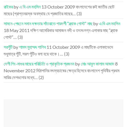
রাইকর
by
এ বি এম মহসিন
13 October 2009
বাংলাদেশের রুই জাতীয় ছোট
মাছের (প্রাপ্তবয়স্ক অবস্থায় যে প্রজাতির মাছের…
(3)
সামনে-পেছনে সমান দক্ষতায় সাঁতরাতে পারদর্শী “ব্ল্যাক গোস্ট” মাছ
by
এ বি এম মহসিন
18 May 2011
দক্ষিণ আমেরিকার আমাজন নদী ও তৎসংলগ্ন এলাকার মাছ “ব্ল্যাক
গোস্ট”…
(3)
সরপুঁটি
by
শামস মুহাম্মদ গালিব
11 October 2009
এ মাছটিকে এলাকাভেদে
শুধুমাত্র পুঁটি, সরল পুঁটিও বলা হয়ে থাকে।…
(3)
দেশী শিং-মাগুর মাছের পরিচিতি ও প্রাকৃতিক প্রজনন
by
মোঃ আবুল কালাম আজাদ
8
November 2012
মিঠাপানির মৎস্যচাষের ক্ষেত্র হিসেবে বাংলাদেশ পৃথিবীর প্রথম
সারির দেশগুলোর মধ্যে…
(2)