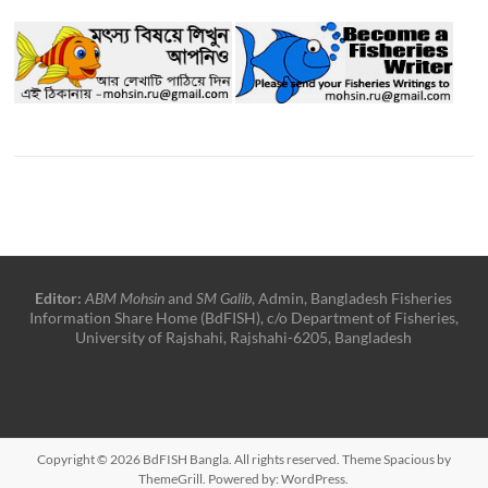
Editor:
ABM Mohsin
and
SM Galib
, Admin, Bangladesh Fisheries
Information Share Home (BdFISH), c/o Department of Fisheries,
University of Rajshahi, Rajshahi-6205, Bangladesh
Copyright © 2026
BdFISH Bangla
. All rights reserved. Theme
Spacious
by
ThemeGrill. Powered by:
WordPress
.