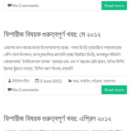
No Comments
Read more
ফিশারীজ বিষয়ক গুরুত্বপূর্ণ খবর: মে ২০১২
এমাসের ভাল খবরের মধ্যে উল্লেখযোগ্য হচ্ছে- গলদা চিংড়ি হ্যাচারিতে লক্ষ্যমাত্রার
বেশি পোনা উৎপাদন, মংলা বন্দর দিয়ে রফতানি হচ্ছে হিমায়িত চিংড়ি, জলবায়ুর পরিবর্তন
মোকাবেলায় `ইনডিজেনাস নলেজ` ব্যবহার এবং এক শ’ বছরের ডেল্টা প্ল্যান, অবৈধ ফিশিং
ট্রলার খুঁজতে তদন্ত, ‘ইলিশ-বরণ’ উৎসব, রপ্তানি
বিডিফিশ টিম
3 June 2012
খবর
,
নানাবিধ
,
পত্রিকা
,
প্রকাশনা
No Comments
Read more
ফিশারীজ বিষয়ক গুরুত্বপূর্ণ খবর: এপ্রিল ২০১২