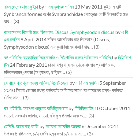
বাংলাদেশের মাছ: কুইচা
by
শামস মুহাম্মদ গালিব
13 May 2011
কুইচা মাছটি
Synbranchiformes বর্গের Synbranchidae গোত্রের একটি ঈলজাতীয় মাছ
যার…
(3)
বাংলাদেশের বিদেশী মাছ: ডিসকাস, Discus, Symphysodon discus
by
এ বি
এম মহসিন
9 April 2014
দক্ষিণ আমেরিকার মাছ ডিসকাস (Discus,
Symphysodon discus) এ্যাকুয়ারিয়ামের বাহারি মাছ…
(3)
বই পরিচিতি: ব্যবহারিক লিমনোলজি ও মিঠাপানির জলজ উদ্ভিদের পরিচিতি
by
বিডিফিশ
টিম
24 February 2011
ঢাকা বিশ্ববিদ্যালয় থেকে বাংলায় প্রকাশিত ড.
মনিরুজ্জামান খন্দকার (অধ্যাপক, উদ্ভিদ…
(3)
যোগাযোগ তথ্যঃ মৎস্য অফিস, সিলেট জেলা
by
এ বি এম মহসিন
5 September
2010
সিলেট জেলার মৎস্য কর্মকর্তার অফিসের সাথে যোগাযোগের তথ্য- কর্মকর্তা
টেলিফোন…
(3)
বই পরিচিতি: আপেল শামুকের বাণিজ্যিক চাষ
by
বিডিফিশ টিম
10 October 2011
ড. মো. সরওয়ার জাহান, ড. মো. রফিকুল ইসলাম এবং ড.…
(3)
রেসিপি: বাইম মাছ ভাজি
by
আয়েশা আবেদীন আফরা
6 December 2011
উপকরণ: বাইম মাছ ১/২ কেজি হলুদ গুড়া ১/৩ চা চামচ…
(3)