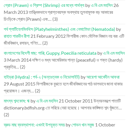
প্রোন (Prawn) ও শ্রিম্প (Shrimp) এর মধ্যে পার্থক্য
by
এ বি এম মহসিন
26
March 2013
তাত্ত্বিকভাবে প্রাপ্তবয়স্ক অবস্থায় তুলনামূলক বড় আকারের
চিংড়িকে প্রোন (Prawn) এবং…
(3)
পর্ব প্লাটিহেলমিনথিস (Platyhelminthes) এবং নেমাটোডা (Nematoda)
by
রাহাত পারভীন রীপা
21 February 2012
ফিশারীজ কোন মৌলিক বিজ্ঞান নয় বরং এটি
জীববিজ্ঞান, রসায়ন, গণিত…
(2)
বাংলাদেশের বিদেশী মাছ: গাপ্পি, Guppy, Poecilia reticulata
by
এ বি এম মহসিন
3 March 2014
দক্ষিণ ও মধ্য আমেরিকার শান্ত (peaceful) ও শক্ত (hardy)
প্রকৃতির…
(2)
হাইড্রা (Hydra) : পর্ব-২ (অন্তঃত্বক ও নিডোসাইট)
by
আয়েশা আবেদীন আফরা
29 August 2015
ফিশারীজকে বুঝতে হলে জীববিজ্ঞানের পাঠ ভালভাবে জানা থাকার
প্রয়োজন। এজন্য…
(2)
মাৎস্য শব্দকোষ: ঋ
by
এ বি এম মহসিন
21 October 2011
উন্নয়নকল্পে পাতাটি
dictionary.bdfish.org-তে সরিয়ে নেয়া হয়েছে। আপনার কাঙ্ক্ষিত শব্দ খুঁজতে…
(2)
ব্রুড মাছ ব্যবস্থাপনা: এখনই উপযুক্ত সময়
by
শোভন খান সবুজ
1 October