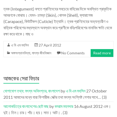
ত্বক (Integument) বলতে প্রাণিদেহের সবচেয়ে বাহিরের দিকে অবস্থিত প্রাকৃতিক
আবরণকে বোঝায়। যেমন- চামড়া (Skin), খোলক (Shell), ক্যারাপেজ
(Carapace), কিউটিকল (Cuticle) ইত্যাদি। ত্বক প্রাণিদেহের অভ্যন্তরীণ ও
বাহ্যিক পরিবেশের মধ্যস্থলে অবস্থান করে প্রাণীকে বহিঃপরিবেশের নানাবিধ ক্ষতি থেকে
রক্ষা করে থাকে। মাছ ও
এ বি এম মহসিন
27 April 2012
অঙ্গসংস্থানবিদ্যা
,
মাৎস্য জীববিজ্ঞান
No Comments
Read more
আজকের সেরা ফিচার
যোগাযোগ তথ্য: মৎস্য অধিদপ্তর, বাংলাদেশ
by
এ বি এম মহসিন
27 October
2011
আমাদের মধ্যে যারা ফিশারীজ সেক্টর তথা মৎস্য সংশ্লিষ্ট পেশার সাথে…
(3)
আলোকচিত্রে বাংলাদেশের ছোট মাছ
by
বলরাম মহলদার
16 August 2012
এক।
দুই। তিন। চার। পাঁচ। ছয়। সাত। আট। .
(3)