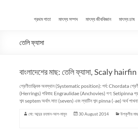
প্রথম পাতা
মাৎস্য সম্পদ
মাৎস্য জীববিজ্ঞান
মাৎস্য চাষ
তেলি ফ্যাসা
বাংলাদেশের মাছ: তেলি ফ্যাসা, Scaly hair
শ্রেণীতাত্ত্বিক অবস্থান (Systematic position): পর্ব: Chordata শ
(Herrings) পরিবার: Engraulidae (Anchovies) গণ: Setipinna প্রজা
শব্দ septem অর্থাৎ সাত (seven) এবং ল্যাটিন শব্দ pinna (-ae) অর্থ পাখনা
মো: আব্দুর রহমান-আল-মামুন
30 August 2014
উপকূলীয় মা