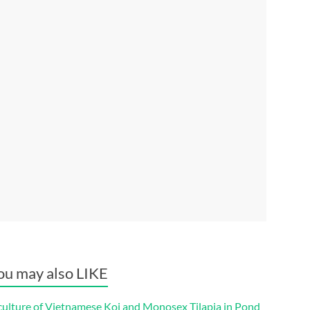
ou may also LIKE
culture of Vietnamese Koi and Monosex Tilapia in Pond