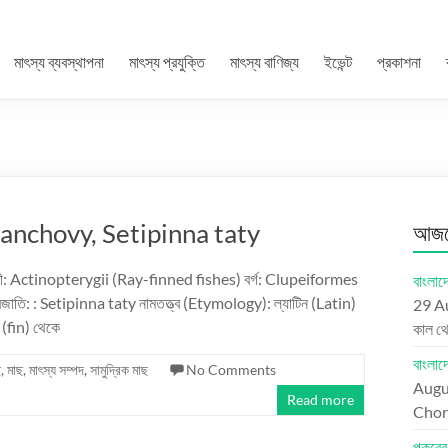
মাৎস্য ব্যবস্থাপনা
মাৎস্য প্রযুক্তি
মাৎস্য বাণিজ্য
ইভেন্ট
প্রকাশনা
fin anchovy, Setipinna taty
আজকে
্রেণী: Actinopterygii (Ray-finned fishes) বর্গ: Clupeiformes
বাংলাদে
তি: : Setipinna taty নামতত্ত্ব (Etymology): ল্যাটিন (Latin)
29 A
 (fin) থেকে
কাল থ
বাংলা
ছ
,
মাছ
,
মাৎস্য সম্পদ
,
সামুদ্রিক মাছ
No Comments
Augu
Read more
Chord
পুকুরে