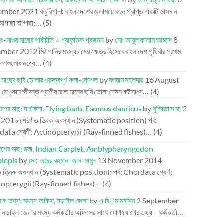
ember 2021
কচুরিপানা: বাংলাদেশের জলাশয়ে বহুল প্রাপ্ত একটি ভাসমান
আগাছা আগাছা:…
(5)
িং-মাগুর মাছের পরিচিতি ও প্রাকৃতিক প্রজনন
by
মোঃ আবুল কালাম আজাদ
8
mber 2012
মিঠাপানির মৎস্যচাষের ক্ষেত্র হিসেবে বাংলাদেশ পৃথিবীর প্রথম
দেশগুলোর মধ্যে…
(4)
 মাছের ছবি তোলার গুরুত্বপূর্ণ কলা-কৌশল
by
বলরাম মহলদার
16 August
2
যে কোন জীবন্ত প্রাণীর ভাল মানের ছবি তোলা যেমন কষ্টসাধ্য…
(4)
দেশের মাছ: দারকিনা, Flying barb, Esomus danricus
by
সুস্মিতা সাহা
3
l 2015
শ্রেণীতাত্ত্বিক অবস্থান (Systematic position) পর্ব:
ata শ্রেণী: Actinopterygii (Ray-finned fishes)…
(4)
দেশের মাছ: মলা, Indian Carplet, Amblypharyngodon
olepis
by
মো: আব্দুর রহমান-আল-মামুন
13 November 2014
তাত্ত্বিক অবস্থান (Systematic position): পর্ব: Chordata শ্রেণী:
opterygii (Ray-finned fishes)…
(4)
োগ তথ্যঃ মৎস্য অফিস, নড়াইল জেলা
by
এ বি এম মহসিন
2 September
0
নড়াইল জেলার মৎস্য কর্মকর্তার অফিসের সাথে যোগাযোগের তথ্য- কর্মকর্তা…