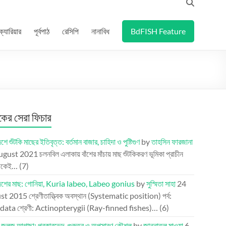
ক্যারিয়ার
পূর্বপাঠ
রেসিপি
নানাবিধ
BdFISH Feature
র সেরা ফিচার
শে শুঁটকি মাছের ইতিবৃত্ত: বর্তমান বাজার, চাহিদা ও পুষ্টিগুণ
by
তাহসিন ফারজানা
ugust 2021
চলনবিল এলাকায় বাঁশের মাঁচায় মাছ শুঁটকিকরণ ভূমিকা প্রাচীন
েকেই…
(7)
দেশের মাছ: গোনিয়া, Kuria labeo, Labeo gonius
by
সুস্মিতা সাহা
24
st 2015
শ্রেণীতাত্ত্বিক অবস্থান (Systematic position) পর্ব:
ata শ্রেণী: Actinopterygii (Ray-finned fishes)…
(6)
র জলজ আগাছা: প্রকারভেদ, গুরুত্ব ও অপসারণ কৌশল
by
জান্নাতুল মাওয়া
6