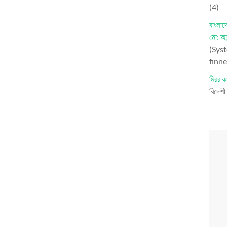
(4)
বাংলা
মো: আব
(Syst
finne
মিরর কা
বিদেশী