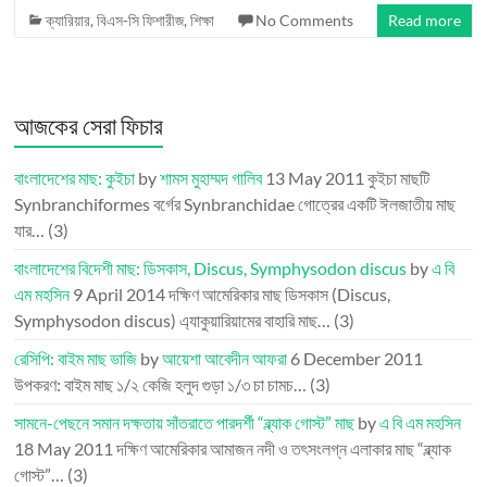
ক্যারিয়ার
,
বিএস-সি ফিশারীজ
,
শিক্ষা
No Comments
Read more
আজকের সেরা ফিচার
বাংলাদেশের মাছ: কুইচা
by
শামস মুহাম্মদ গালিব
13 May 2011
কুইচা মাছটি
Synbranchiformes বর্গের Synbranchidae গোত্রের একটি ঈলজাতীয় মাছ
যার…
(3)
বাংলাদেশের বিদেশী মাছ: ডিসকাস, Discus, Symphysodon discus
by
এ বি
এম মহসিন
9 April 2014
দক্ষিণ আমেরিকার মাছ ডিসকাস (Discus,
Symphysodon discus) এ্যাকুয়ারিয়ামের বাহারি মাছ…
(3)
রেসিপি: বাইম মাছ ভাজি
by
আয়েশা আবেদীন আফরা
6 December 2011
উপকরণ: বাইম মাছ ১/২ কেজি হলুদ গুড়া ১/৩ চা চামচ…
(3)
সামনে-পেছনে সমান দক্ষতায় সাঁতরাতে পারদর্শী “ব্ল্যাক গোস্ট” মাছ
by
এ বি এম মহসিন
18 May 2011
দক্ষিণ আমেরিকার আমাজন নদী ও তৎসংলগ্ন এলাকার মাছ “ব্ল্যাক
গোস্ট”…
(3)