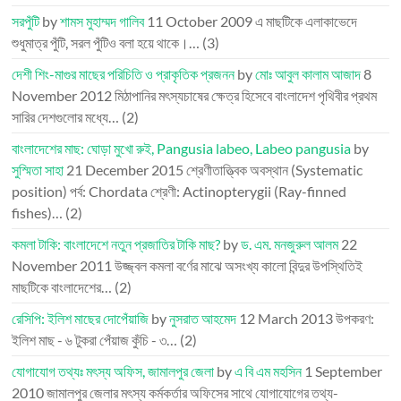
সরপুঁটি
by
শামস মুহাম্মদ গালিব
11 October 2009
এ মাছটিকে এলাকাভেদে
শুধুমাত্র পুঁটি, সরল পুঁটিও বলা হয়ে থাকে।…
(3)
দেশী শিং-মাগুর মাছের পরিচিতি ও প্রাকৃতিক প্রজনন
by
মোঃ আবুল কালাম আজাদ
8
November 2012
মিঠাপানির মৎস্যচাষের ক্ষেত্র হিসেবে বাংলাদেশ পৃথিবীর প্রথম
সারির দেশগুলোর মধ্যে…
(2)
বাংলাদেশের মাছ: ঘোড়া মুখো রুই, Pangusia labeo, Labeo pangusia
by
সুস্মিতা সাহা
21 December 2015
শ্রেণীতাত্ত্বিক অবস্থান (Systematic
position) পর্ব: Chordata শ্রেণী: Actinopterygii (Ray-finned
fishes)…
(2)
কমলা টাকি: বাংলাদেশে নতুন প্রজাতির টাকি মাছ?
by
ড. এম. মনজুরুল আলম
22
November 2011
উজ্জ্বল কমলা বর্ণের মাঝে অসংখ্য কালো বিন্দুর উপস্থিতিই
মাছটিকে বাংলাদেশের…
(2)
রেসিপি: ইলিশ মাছের দোপেঁয়াজি
by
নুসরাত আহমেদ
12 March 2013
উপকরণ:
ইলিশ মাছ - ৬ টুকরা পেঁয়াজ কুঁচি - ৩…
(2)
যোগাযোগ তথ্যঃ মৎস্য অফিস, জামালপুর জেলা
by
এ বি এম মহসিন
1 September
2010
জামালপুর জেলার মৎস্য কর্মকর্তার অফিসের সাথে যোগাযোগের তথ্য-