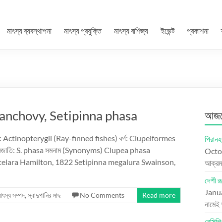
মাৎস্য ব্যবস্থাপনা
মাৎস্য প্রযুক্তি
মাৎস্য বাণিজ্য
ইভেন্ট
প্রকাশনা
fin anchovy, Setipinna phasa
আজকে
রেণী: Actinopterygii (Ray-finned fishes) বর্গ: Clupeiformes
পিরানহ
্রজাতি: S. phasa সমনাম (Synonyms) Clupea phasa
Octo
telara Hamilton, 1822 Setipinna megalura Swainson,
আক্রম
দেশী রূ
Janu
াৎস্য সম্পদ
,
স্বাদুপানির মাছ
No Comments
Read more
নামেই
রেসিপি: