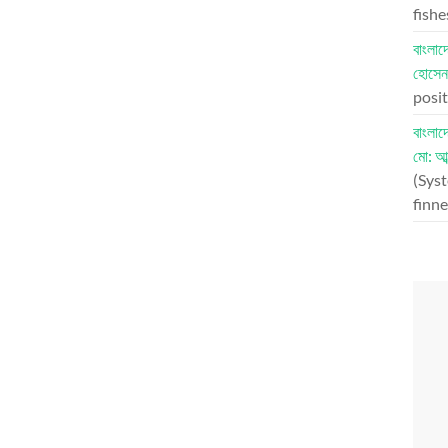
fish
বাংলা
হোসেন
posit
বাংলা
মো: আব
(Syst
finne