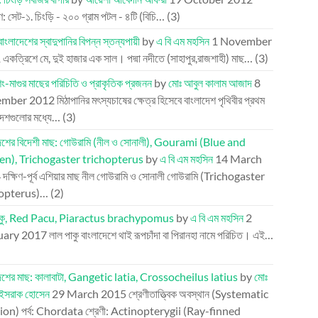
 সেট-১. চিংড়ি - ২০০ গ্রাম পটল - ৪টি (বিচি…
(3)
বাংলাদেশের স্বাদুপানির বিপন্ন স্তন্যপায়ী
by
এ বি এম মহসিন
1 November
1
একত্রিশে মে, দুই হাজার এক সাল। পদ্মা নদীতে (সাহাপুর,রাজশাহী) মাছ…
(3)
িং-মাগুর মাছের পরিচিতি ও প্রাকৃতিক প্রজনন
by
মোঃ আবুল কালাম আজাদ
8
mber 2012
মিঠাপানির মৎস্যচাষের ক্ষেত্র হিসেবে বাংলাদেশ পৃথিবীর প্রথম
দেশগুলোর মধ্যে…
(3)
দেশের বিদেশী মাছ: গোউরামি (নীল ও সোনালী), Gourami (Blue and
n), Trichogaster trichopterus
by
এ বি এম মহসিন
14 March
4
দক্ষিণ-পূর্ব এশিয়ার মাছ নীল গোউরামি ও সোনালী গোউরামি (Trichogaster
hopterus)…
(2)
াকু, Red Pacu, Piaractus brachypomus
by
এ বি এম মহসিন
2
uary 2017
লাল পাকু বাংলাদেশে থাই রূপচাঁদা বা পিরানহা নামে পরিচিত। এই…
দেশের মাছ: কালাবাটা, Gangetic latia, Crossocheilus latius
by
মোঃ
-ইসরাক হোসেন
29 March 2015
শ্রেণীতাত্ত্বিক অবস্থান (Systematic
ion) পর্ব: Chordata শ্রেণী: Actinopterygii (Ray-finned