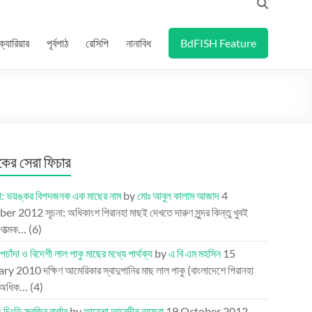
ক্যারিয়ার
পূর্বপাঠ
রেসিপি
নানাবিধ
BdFISH Feature
র সেরা ফিচার
া: ভয়ঙ্কর বিপদজনক এক মাছের নাম
by
মোঃ আবুল কালাম আজাদ
4
ber 2012
সূচনা: অধিকাংশ পিরানহা মাছই দেখতে দারুণ সুন্দর কিন্তু খুবই
ণাত্মক…
(6)
পচাঁদা ও বিদেশী লাল পাকু মাছের মধ্যে পার্থক্য
by
এ বি এম মহসিন
15
ary 2010
দক্ষিণ আমেরিকার স্বাদুপানির মাছ লাল পাকু (বাংলাদেশে পিরানহা
 অধিক…
(4)
 চিংড়ি সবজির বার্গার
by
আয়েশা আবেদীন আফরা
19 October 2012