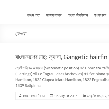
প্রথম পাতা
মাৎস্য সম্পদ
মাৎস্য জীববিজ্ঞান
মাৎস্য চাষ
ফেওয়া
বাংলাদেশের মাছ: ফ্যাসা, Gangetic hair
শ্রেণীতাত্ত্বিক অবস্থান (Systematic position) পর্ব: Chordata শ্
(Herrings) পরিবার: Engraulidae (Anchovies) গণ: Setipinna প
Hamilton, 1822 Clupea telara Hamilton, 1822 Engraulis 
1839 Setipinna
কামরুল হাসান লিংকন
19 August 2014
উপকূলীয় মাছ
,
মাছ
,
ম