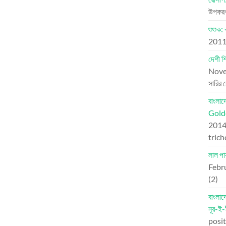
উপকরণ:
শুশুক: 
201
দেশী শ
Nove
সারির 
বাংলা
Golde
201
tric
লাল প
Febr
(2)
বাংলা
নূর-ই
posit