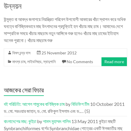
উন্নয়ন
উন্মুক্ত বা আবদ্ধ জলাশয়ে নিয়ন্ত্রিত পরিবেশ উপযোগী আকারের খাঁচা স্থাপন করে অধিক
ঘনত্বে বাণিজ্যিকভাবে মাছ উৎপাদনের প্রযুক্তিই হল খাঁচায় মাছ চাষ। আমাদের দেশে
সাম্প্রতিক সময়ে খাঁচায় মাছচাষ নতুন আঙ্গিকে শুরু হলেও খাঁচায় মাছ চাষের ইতিহাস
অনেক পুরানো। খাঁচায় মাছচাষ শুরু
বিমল চন্দ্র দাস
25 November 2012
মাৎস্য চাষ
,
লাইভলিহুড
,
স্বাদুপানি
No Comments
Read more
আজকের সেরা ফিচার
বই পরিচিতি: আপেল শামুকের বাণিজ্যিক চাষ
by
বিডিফিশ টিম
10 October 2011
ড. মো. সরওয়ার জাহান, ড. মো. রফিকুল ইসলাম এবং ড.…
(5)
বাংলাদেশের মাছ: কুইচা
by
শামস মুহাম্মদ গালিব
13 May 2011
কুইচা মাছটি
Synbranchiformes বর্গের Synbranchidae গোত্রের একটি ঈলজাতীয় মাছ