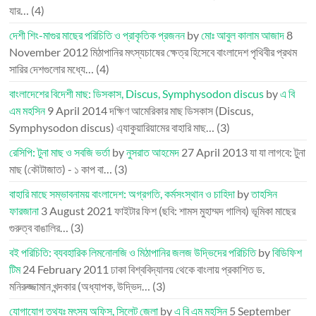
যার…
(4)
দেশী শিং-মাগুর মাছের পরিচিতি ও প্রাকৃতিক প্রজনন
by
মোঃ আবুল কালাম আজাদ
8
November 2012
মিঠাপানির মৎস্যচাষের ক্ষেত্র হিসেবে বাংলাদেশ পৃথিবীর প্রথম
সারির দেশগুলোর মধ্যে…
(4)
বাংলাদেশের বিদেশী মাছ: ডিসকাস, Discus, Symphysodon discus
by
এ বি
এম মহসিন
9 April 2014
দক্ষিণ আমেরিকার মাছ ডিসকাস (Discus,
Symphysodon discus) এ্যাকুয়ারিয়ামের বাহারি মাছ…
(3)
রেসিপি: টুনা মাছ ও সবজি ভর্তা
by
নুসরাত আহমেদ
27 April 2013
যা যা লাগবে: টুনা
মাছ (কৌটাজাত) - ১ কাপ বা…
(3)
বাহারি মাছে সম্ভাবনাময় বাংলাদেশ: অগ্রগতি, কর্মসংস্থান ও চাহিদা
by
তাহসিন
ফারজানা
3 August 2021
ফাইটার ফিশ (ছবি: শামস মুহাম্মদ গালিব) ভূমিকা মাছের
গুরুত্ব বাঙালির…
(3)
বই পরিচিতি: ব্যবহারিক লিমনোলজি ও মিঠাপানির জলজ উদ্ভিদের পরিচিতি
by
বিডিফিশ
টিম
24 February 2011
ঢাকা বিশ্ববিদ্যালয় থেকে বাংলায় প্রকাশিত ড.
মনিরুজ্জামান খন্দকার (অধ্যাপক, উদ্ভিদ…
(3)
যোগাযোগ তথ্যঃ মৎস্য অফিস, সিলেট জেলা
by
এ বি এম মহসিন
5 September