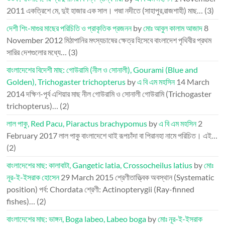
2011
একত্রিশে মে, দুই হাজার এক সাল। পদ্মা নদীতে (সাহাপুর,রাজশাহী) মাছ…
(3)
দেশী শিং-মাগুর মাছের পরিচিতি ও প্রাকৃতিক প্রজনন
by
মোঃ আবুল কালাম আজাদ
8
November 2012
মিঠাপানির মৎস্যচাষের ক্ষেত্র হিসেবে বাংলাদেশ পৃথিবীর প্রথম
সারির দেশগুলোর মধ্যে…
(3)
বাংলাদেশের বিদেশী মাছ: গোউরামি (নীল ও সোনালী), Gourami (Blue and
Golden), Trichogaster trichopterus
by
এ বি এম মহসিন
14 March
2014
দক্ষিণ-পূর্ব এশিয়ার মাছ নীল গোউরামি ও সোনালী গোউরামি (Trichogaster
trichopterus)…
(2)
লাল পাকু, Red Pacu, Piaractus brachypomus
by
এ বি এম মহসিন
2
February 2017
লাল পাকু বাংলাদেশে থাই রূপচাঁদা বা পিরানহা নামে পরিচিত। এই…
(2)
বাংলাদেশের মাছ: কালাবাটা, Gangetic latia, Crossocheilus latius
by
মোঃ
নূর-ই-ইসরাক হোসেন
29 March 2015
শ্রেণীতাত্ত্বিক অবস্থান (Systematic
position) পর্ব: Chordata শ্রেণী: Actinopterygii (Ray-finned
fishes)…
(2)
বাংলাদেশের মাছ: ভাঙ্গন, Boga labeo, Labeo boga
by
মোঃ নূর-ই-ইসরাক