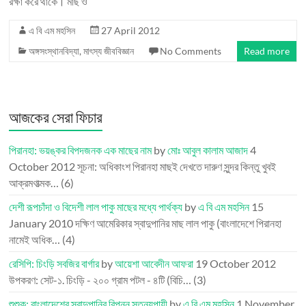
রক্ষা করে থাকে। মাছ ও
এ বি এম মহসিন
27 April 2012
অঙ্গসংস্থানবিদ্যা
,
মাৎস্য জীববিজ্ঞান
No Comments
Read more
আজকের সেরা ফিচার
পিরানহা: ভয়ঙ্কর বিপদজনক এক মাছের নাম
by
মোঃ আবুল কালাম আজাদ
4
October 2012
সূচনা: অধিকাংশ পিরানহা মাছই দেখতে দারুণ সুন্দর কিন্তু খুবই
আক্রমণাত্মক…
(6)
দেশী রূপচাঁদা ও বিদেশী লাল পাকু মাছের মধ্যে পার্থক্য
by
এ বি এম মহসিন
15
January 2010
দক্ষিণ আমেরিকার স্বাদুপানির মাছ লাল পাকু (বাংলাদেশে পিরানহা
নামেই অধিক…
(4)
রেসিপি: চিংড়ি সবজির বার্গার
by
আয়েশা আবেদীন আফরা
19 October 2012
উপকরণ: সেট-১. চিংড়ি - ২০০ গ্রাম পটল - ৪টি (বিচি…
(3)
শুশুক: বাংলাদেশের স্বাদুপানির বিপন্ন স্তন্যপায়ী
by
এ বি এম মহসিন
1 November