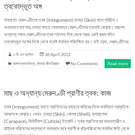
ত্বকোদ্ভূত অঙ্গ
সাধারণত মেরুদণ্ডীদের ত্বক (integument) চামড়া (Skin) নামে পরিচিত।
অন্যভাবে বলা যায়, চামড়া বলতে কেবলমাত্র মেরুদণ্ডীদের ত্বকেই বোঝায়। মাছসহ
অন্যান্য সকল মেরুদণ্ডীদের ত্বক গঠনগত দিক থেকে প্রায় একই রকম যদিও
ত্বকোদ্ভূত অঙ্গের দিকে থেকে যথেষ্ট পার্থক্য পরিলক্ষিত হয়। যাই হোক, মেরুদণ্ডীদের
এ বি এম মহসিন
30 April 2012
অঙ্গসংস্থানবিদ্যা
,
মাৎস্য জীববিজ্ঞান
No Comments
Read more
মাছ ও অন্যান্য মেরুদণ্ডী প্রাণীর ত্বক: কাজ
ত্বক (Integument) বলতে প্রাণিদেহের সবচেয়ে বাহিরের দিকে অবস্থিত প্রাকৃতিক
আবরণকে বোঝায়। যেমন- চামড়া (Skin), খোলক (Shell), ক্যারাপেজ
(Carapace), কিউটিকল (Cuticle) ইত্যাদি। ত্বক প্রাণিদেহের অভ্যন্তরীণ ও
বাহ্যিক পরিবেশের মধ্যস্থলে অবস্থান করে প্রাণীকে বহিঃপরিবেশের নানাবিধ ক্ষতি থেকে