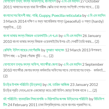
যোগাযোগ তথ্য: মৎস্য অধিদপ্তর, বাংলাদেশ
by
এ বি এম মহসিন
27 October
2011
আমাদের মধ্যে যারা ফিশারীজ সেক্টর তথা মৎস্য সংশ্লিষ্ট পেশার সাথে…
(3)
বাংলাদেশের বিদেশী মাছ: গাপ্পি, Guppy, Poecilia reticulata
by
এ বি এম মহসিন
3 March 2014
দক্ষিণ ও মধ্য আমেরিকার শান্ত (peaceful) ও শক্ত (hardy)
প্রকৃতির…
(2)
বাংলা ভাষায় মৎস্য বিষয়ক ওয়েবসাইটঃ ১ম খণ্ড
by
এ বি এম মহসিন
26 January
2010
বাংলা ভাষায় মৎস্য বিষয়ক ওয়েবসাইটের উপর এই লেখাটি তৈরি করার…
(2)
রেসিপি: ইলিশ মাছের দোপেঁয়াজি
by
নুসরাত আহমেদ
12 March 2013
উপকরণ:
ইলিশ মাছ - ৬ টুকরা পেঁয়াজ কুঁচি - ৩…
(2)
যোগাযোগ তথ্যঃ মৎস্য অফিস, সাতক্ষীরা জেলা
by
এ বি এম মহসিন
2 September
2010
সাতক্ষীরা জেলার মৎস্য কর্মকর্তার অফিসের সাথে যোগাযোগের তথ্য- কর্মকর্তা…
(2)
চিংড়ির উপাঙ্গ পরিচিতি (চিত্রসহ)
by
মো. তারিক আজিজ
23 January 2012
চিংড়ির প্রতি দেহখণ্ডকে একজোড়া করে মোট উনিশ জোড়া উপাঙ্গ থাকে।…
(2)
বই পরিচিতি: ব্যবহারিক লিমনোলজি ও মিঠাপানির জলজ উদ্ভিদের পরিচিতি
by
বিডিফিশ
টিম
24 February 2011
ঢাকা বিশ্ববিদ্যালয় থেকে বাংলায় প্রকাশিত ড.