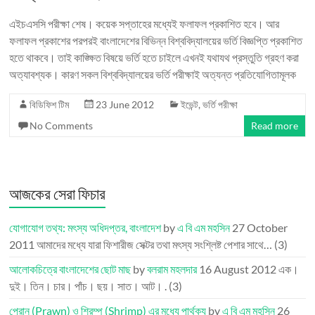
এইচএসসি পরীক্ষা শেষ। কয়েক সপ্তাহের মধ্যেই ফলাফল প্রকাশিত হবে। আর
ফলাফল প্রকাশের পরপরই বাংলাদেশের বিভিন্ন বিশ্ববিদ্যালয়ের ভর্তি বিজ্ঞপ্তি প্রকাশিত
হতে থাকবে। তাই কাঙ্ক্ষিত বিষয়ে ভর্তি হতে চাইলে এখনই যথাযথ প্রস্তুতি গ্রহণ করা
অত্যাবশ্যক। কারণ সকল বিশ্ববিদ্যালয়ের ভর্তি পরীক্ষাই অত্যন্ত প্রতিযোগিতামূলক
বিডিফিশ টিম
23 June 2012
ইভেন্ট
,
ভর্তি পরীক্ষা
No Comments
Read more
আজকের সেরা ফিচার
যোগাযোগ তথ্য: মৎস্য অধিদপ্তর, বাংলাদেশ
by
এ বি এম মহসিন
27 October
2011
আমাদের মধ্যে যারা ফিশারীজ সেক্টর তথা মৎস্য সংশ্লিষ্ট পেশার সাথে…
(3)
আলোকচিত্রে বাংলাদেশের ছোট মাছ
by
বলরাম মহলদার
16 August 2012
এক।
দুই। তিন। চার। পাঁচ। ছয়। সাত। আট। .
(3)
প্রোন (Prawn) ও শ্রিম্প (Shrimp) এর মধ্যে পার্থক্য
by
এ বি এম মহসিন
26