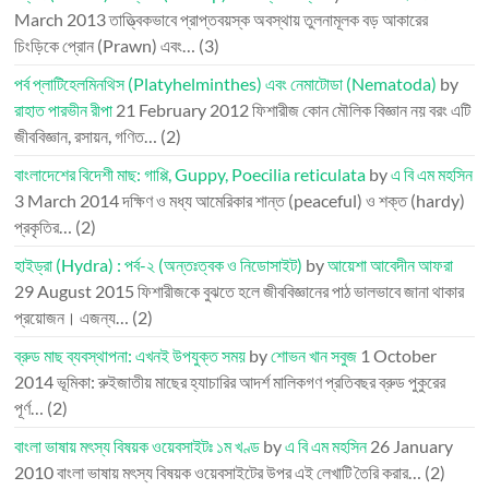
March 2013
তাত্ত্বিকভাবে প্রাপ্তবয়স্ক অবস্থায় তুলনামূলক বড় আকারের
চিংড়িকে প্রোন (Prawn) এবং…
(3)
পর্ব প্লাটিহেলমিনথিস (Platyhelminthes) এবং নেমাটোডা (Nematoda)
by
রাহাত পারভীন রীপা
21 February 2012
ফিশারীজ কোন মৌলিক বিজ্ঞান নয় বরং এটি
জীববিজ্ঞান, রসায়ন, গণিত…
(2)
বাংলাদেশের বিদেশী মাছ: গাপ্পি, Guppy, Poecilia reticulata
by
এ বি এম মহসিন
3 March 2014
দক্ষিণ ও মধ্য আমেরিকার শান্ত (peaceful) ও শক্ত (hardy)
প্রকৃতির…
(2)
হাইড্রা (Hydra) : পর্ব-২ (অন্তঃত্বক ও নিডোসাইট)
by
আয়েশা আবেদীন আফরা
29 August 2015
ফিশারীজকে বুঝতে হলে জীববিজ্ঞানের পাঠ ভালভাবে জানা থাকার
প্রয়োজন। এজন্য…
(2)
ব্রুড মাছ ব্যবস্থাপনা: এখনই উপযুক্ত সময়
by
শোভন খান সবুজ
1 October
2014
ভূমিকা: রুইজাতীয় মাছের হ্যাচারির আদর্শ মালিকগণ প্রতিবছর ব্রুড পুকুরের
পূর্ণ…
(2)
বাংলা ভাষায় মৎস্য বিষয়ক ওয়েবসাইটঃ ১ম খণ্ড
by
এ বি এম মহসিন
26 January
2010
বাংলা ভাষায় মৎস্য বিষয়ক ওয়েবসাইটের উপর এই লেখাটি তৈরি করার…
(2)