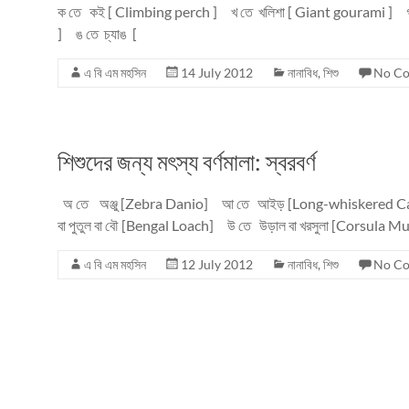
ক তে কই [ Climbing perch ] খ তে খলিশা [ Giant gourami ] 
] ঙ তে চ্যাঙ [
এ বি এম মহসিন
14 July 2012
নানাবিধ
,
শিশু
No C
শিশুদের জন্য মৎস্য বর্ণমালা: স্বরবর্ণ
অ তে অঞ্জু [Zebra Danio] আ তে আইড় [Long-whiskered Cat
বা পুতুল বা বৌ [Bengal Loach] উ তে উড়াল বা খরসুলা [Corsula Mu
এ বি এম মহসিন
12 July 2012
নানাবিধ
,
শিশু
No C