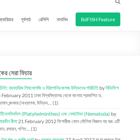
ক্যারিয়ার
পূর্বপাঠ
রেসিপি
নানাবিধ
BdFISH Feature
র সেরা ফিচার
চিতি: ব্যবহারিক লিমনোলজি ও মিঠাপানির জলজ উদ্ভিদের পরিচিতি
by
বিডিফিশ
 February 2011
ঢাকা বিশ্ববিদ্যালয় থেকে বাংলায় প্রকাশিত ড.
্জামান খন্দকার (অধ্যাপক, উদ্ভিদ…
(1)
প্লাটিহেলমিনথিস (Platyhelminthes) এবং নেমাটোডা (Nematoda)
by
পারভীন রীপা
21 February 2012
ফিশারীজ কোন মৌলিক বিজ্ঞান নয় বরং এটি
্ঞান, রসায়ন, গণিত…
(1)
 টুনা মাছ ও সবজি ভর্তা
by
নুসরাত আহমেদ
27 April 2013
যা যা লাগবে: টুনা