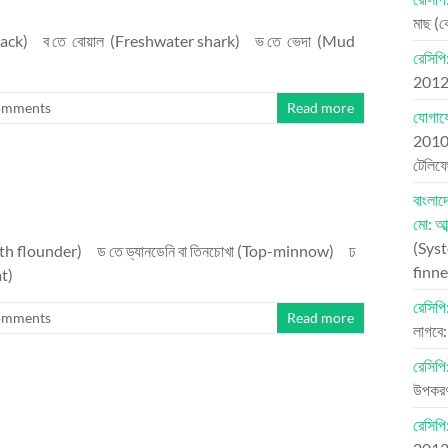
মাছ (
rback) ব তে বোয়াল (Freshwater shark) ভ তে ভেদা (Mud
রেসিপি
201
omments
Read more
যোগায
201
টেলি
বাংলা
মো: আব
(Syst
ooth flounder) ড তে ড্যানডেনি বা তিনচোখা (Top-minnow) ঢ
finne
at)
রেসিপি:
omments
Read more
লাগবে:
রেসিপি
উপকরণ
রেসিপি: