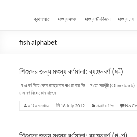
প্রথম পাতা
মাৎস্য সম্পদ
মাৎস্য জীববিজ্ঞান
মাৎস্য চাষ
fish alphabet
শিশুদের জন্য মৎস্য বর্ণমালা: ব্যঞ্জনবর্ণ (ষ-ঁ)
ষ এ বর্ণ দিয়ে কোন মাছের নাম পাওয়া যায় নি! স তে সরপুঁটি (Olive b
ঢ় এ বর্ণ দিয়ে কোন মাছের
এ বি এম মহসিন
16 July 2012
নানাবিধ
,
শিশু
No C
শিশুদের জন্য মৎস্য বর্ণমালা: ব্যঞ্জনবর্ণ (প-শ)