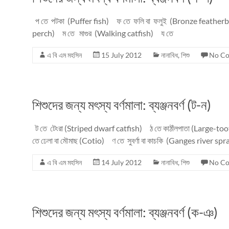
প তে পটকা (Puffer fish) ফ তে ফলি বা ফলুই (Bronze feathe
perch) ম তে মাগুর (Walking catfish) য তে
এ বি এম মহসিন
15 July 2012
নানাবিধ
,
শিশু
No C
শিশুদের জন্য মৎস্য বর্ণমালা: ব্যঞ্জনবর্ণ (ট-ন)
ট তে টেংরা (Striped dwarf catfish) ঠ তে কাঠাঁলপাতা (Large-t
তে ঢেলা বা মৌমাছ (Cotio) ণ তে সুবর্ণা বা কাচকি (Ganges river spr
এ বি এম মহসিন
14 July 2012
নানাবিধ
,
শিশু
No C
শিশুদের জন্য মৎস্য বর্ণমালা: ব্যঞ্জনবর্ণ (ক-ঞ)