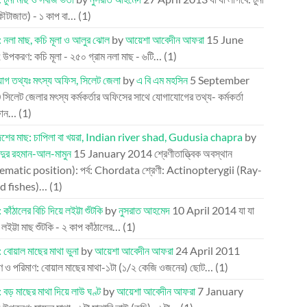
কৌটাজাত) - ১ কাপ বা…
(1)
: নলা মাছ, কচি মূলা ও আলুর ঝোল
by
আয়েশা আবেদীন আফরা
15 June
2
উপকরণ: কচি মূলা - ২৫০ গ্রাম নলা মাছ - ৬টি…
(1)
োগ তথ্যঃ মৎস্য অফিস, সিলেট জেলা
by
এ বি এম মহসিন
5 September
0
সিলেট জেলার মৎস্য কর্মকর্তার অফিসের সাথে যোগাযোগের তথ্য- কর্মকর্তা
ফোন…
(1)
দেশের মাছ: চাপিলা বা খয়রা, Indian river shad, Gudusia chapra
by
্দুর রহমান-আল-মামুন
15 January 2014
শ্রেণীতাত্ত্বিক অবস্থান
ematic position): পর্ব: Chordata শ্রেণী: Actinopterygii (Ray-
d fishes)…
(1)
 কাঁঠালের বিচি দিয়ে লইট্টা শুঁটকি
by
নুসরাত আহমেদ
10 April 2014
যা যা
 লইট্টা মাছ শুঁটকি - ২ কাপ কাঁঠালের…
(1)
: বোয়াল মাছের মাথা ভুনা
by
আয়েশা আবেদীন আফরা
24 April 2011
 ও পরিমাণ: বোয়াল মাছের মাথা-১টা (১/২ কেজি ওজনের) ছোট…
(1)
 বড় মাছের মাথা দিয়ে লাউ ঘণ্ট
by
আয়েশা আবেদীন আফরা
7 January