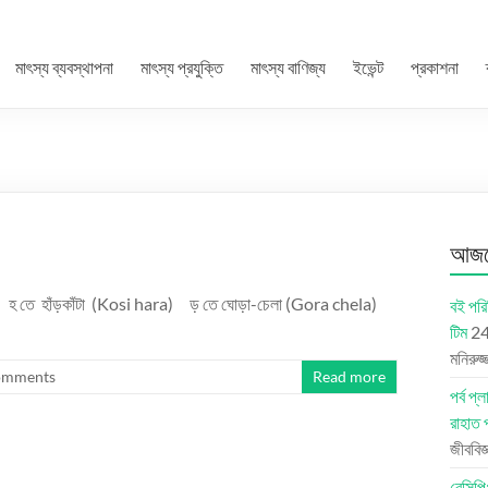
মাৎস্য ব্যবস্থাপনা
মাৎস্য প্রযুক্তি
মাৎস্য বাণিজ্য
ইভেন্ট
প্রকাশনা
আজকে
arb) হ তে হাঁড়কাঁটা (Kosi hara) ড় তে ঘোড়া-চেলা (Gora chela)
বই পরি
টিম
24
মনিরুজ
omments
Read more
পর্ব 
রাহাত 
জীববিজ
রেসিপি: