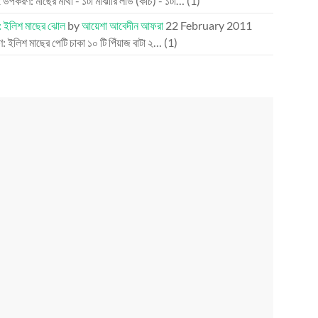
2
উপকরণ: মাছের মাথা - ১টা মাঝারি লাউ (কচি) - ১টা…
(1)
: ইলিশ মাছের ঝোল
by
আয়েশা আবেদীন আফরা
22 February 2011
 ইলিশ মাছের পেটি চাকা ১০ টি পিঁয়াজ বাটা ২…
(1)