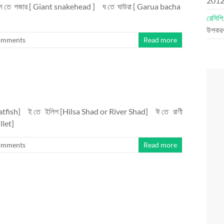
201
গ তে গজার [ Giant snakehead ] ঘ তে ঘাউরা [ Garua bacha
রেসিপি
উপকরণ:
omments
Read more
fish] ই তে ইলিশ [Hilsa Shad or River Shad] ঈ তে রাণী
llet]
omments
Read more