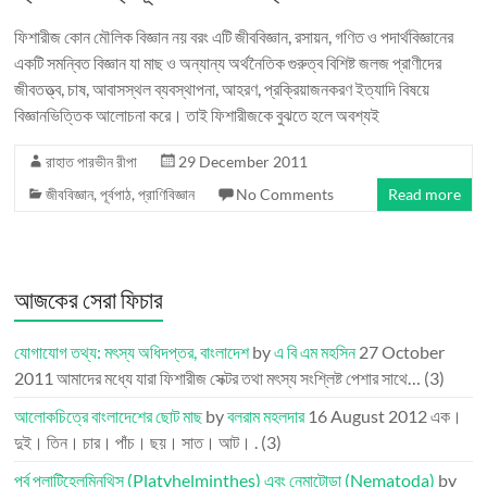
ফিশারীজ কোন মৌলিক বিজ্ঞান নয় বরং এটি জীববিজ্ঞান, রসায়ন, গণিত ও পদার্থবিজ্ঞানের
একটি সমন্বিত বিজ্ঞান যা মাছ ও অন্যান্য অর্থনৈতিক গুরুত্ব বিশিষ্ট জলজ প্রাণীদের
জীবতত্ত্ব, চাষ, আবাসস্থল ব্যবস্থাপনা, আহরণ, প্রক্রিয়াজনকরণ ইত্যাদি বিষয়ে
বিজ্ঞানভিত্তিক আলোচনা করে। তাই ফিশারীজকে বুঝতে হলে অবশ্যই
রাহাত পারভীন রীপা
29 December 2011
জীববিজ্ঞান
,
পূর্বপাঠ
,
প্রাণিবিজ্ঞান
No Comments
Read more
আজকের সেরা ফিচার
যোগাযোগ তথ্য: মৎস্য অধিদপ্তর, বাংলাদেশ
by
এ বি এম মহসিন
27 October
2011
আমাদের মধ্যে যারা ফিশারীজ সেক্টর তথা মৎস্য সংশ্লিষ্ট পেশার সাথে…
(3)
আলোকচিত্রে বাংলাদেশের ছোট মাছ
by
বলরাম মহলদার
16 August 2012
এক।
দুই। তিন। চার। পাঁচ। ছয়। সাত। আট। .
(3)
পর্ব প্লাটিহেলমিনথিস (Platyhelminthes) এবং নেমাটোডা (Nematoda)
by