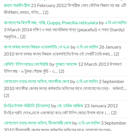
রাহাত পারভীন রীপা
21 February 2012
ফিশারীজ কোন মৌলিক বিজ্ঞান নয় বরং এটি
জীববিজ্ঞান, রসায়ন, গণিত…
(2)
বাংলাদেশের বিদেশী মাছ: গাপ্পি, Guppy, Poecilia reticulata
by
এ বি এম মহসিন
3 March 2014
দক্ষিণ ও মধ্য আমেরিকার শান্ত (peaceful) ও শক্ত (hardy)
প্রকৃতির…
(2)
বাংলা ভাষায় মৎস্য বিষয়ক ওয়েবসাইটঃ ১ম খণ্ড
by
এ বি এম মহসিন
26 January
2010
বাংলা ভাষায় মৎস্য বিষয়ক ওয়েবসাইটের উপর এই লেখাটি তৈরি করার…
(2)
রেসিপি: ইলিশ মাছের দোপেঁয়াজি
by
নুসরাত আহমেদ
12 March 2013
উপকরণ:
ইলিশ মাছ - ৬ টুকরা পেঁয়াজ কুঁচি - ৩…
(2)
যোগাযোগ তথ্যঃ মৎস্য অফিস, সাতক্ষীরা জেলা
by
এ বি এম মহসিন
2 September
2010
সাতক্ষীরা জেলার মৎস্য কর্মকর্তার অফিসের সাথে যোগাযোগের তথ্য- কর্মকর্তা…
(2)
চিংড়ির উপাঙ্গ পরিচিতি (চিত্রসহ)
by
মো. তারিক আজিজ
23 January 2012
চিংড়ির প্রতি দেহখণ্ডকে একজোড়া করে মোট উনিশ জোড়া উপাঙ্গ থাকে।…
(2)
যোগাযোগ তথ্যঃ মৎস্য অফিস, নীলফামারী জেলা
by
এ বি এম মহসিন
3 September
2010
নীলফামারী জেলার মৎস্য কর্মকর্তার অফিসের সাথে যোগাযোগের তথ্য-