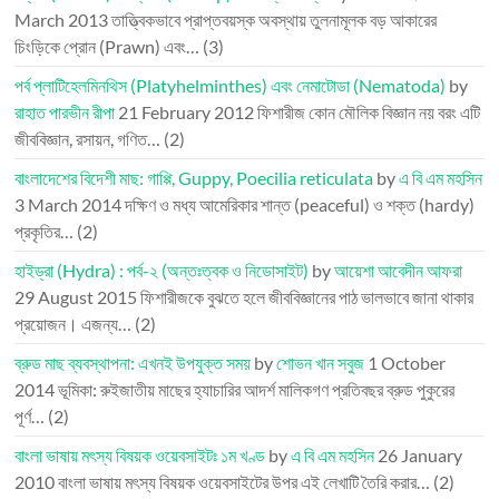
March 2013
তাত্ত্বিকভাবে প্রাপ্তবয়স্ক অবস্থায় তুলনামূলক বড় আকারের
চিংড়িকে প্রোন (Prawn) এবং…
(3)
পর্ব প্লাটিহেলমিনথিস (Platyhelminthes) এবং নেমাটোডা (Nematoda)
by
রাহাত পারভীন রীপা
21 February 2012
ফিশারীজ কোন মৌলিক বিজ্ঞান নয় বরং এটি
জীববিজ্ঞান, রসায়ন, গণিত…
(2)
বাংলাদেশের বিদেশী মাছ: গাপ্পি, Guppy, Poecilia reticulata
by
এ বি এম মহসিন
3 March 2014
দক্ষিণ ও মধ্য আমেরিকার শান্ত (peaceful) ও শক্ত (hardy)
প্রকৃতির…
(2)
হাইড্রা (Hydra) : পর্ব-২ (অন্তঃত্বক ও নিডোসাইট)
by
আয়েশা আবেদীন আফরা
29 August 2015
ফিশারীজকে বুঝতে হলে জীববিজ্ঞানের পাঠ ভালভাবে জানা থাকার
প্রয়োজন। এজন্য…
(2)
ব্রুড মাছ ব্যবস্থাপনা: এখনই উপযুক্ত সময়
by
শোভন খান সবুজ
1 October
2014
ভূমিকা: রুইজাতীয় মাছের হ্যাচারির আদর্শ মালিকগণ প্রতিবছর ব্রুড পুকুরের
পূর্ণ…
(2)
বাংলা ভাষায় মৎস্য বিষয়ক ওয়েবসাইটঃ ১ম খণ্ড
by
এ বি এম মহসিন
26 January
2010
বাংলা ভাষায় মৎস্য বিষয়ক ওয়েবসাইটের উপর এই লেখাটি তৈরি করার…
(2)