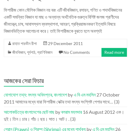
ফিশারীজ কোন মৌলিক বিজ্ঞান নয় বরং এটি জীববিজ্ঞান, রসায়ন, গণিত ও পদার্থবিজ্ঞানের
একটি সমন্বিত বিজ্ঞান যা মাছ ও অন্যান্য অর্থনৈতিক গুরুত্ব বিশিষ্ট জলজ প্রাণীদের
জীবতত্ত্ব, চাষ, আবাসস্থল ব্যবস্থাপনা, আহরণ, প্রক্রিয়াজনকরণ ইত্যাদি বিষয়ে
বিজ্ঞানভিত্তিক আলোচনা করে। তাই ফিশারীজকে বুঝতে হলে অবশ্যই
রাহাত পারভীন রীপা
29 December 2011
জীববিজ্ঞান
,
পূর্বপাঠ
,
প্রাণিবিজ্ঞান
No Comments
Read more
আজকের সেরা ফিচার
যোগাযোগ তথ্য: মৎস্য অধিদপ্তর, বাংলাদেশ
by
এ বি এম মহসিন
27 October
2011
আমাদের মধ্যে যারা ফিশারীজ সেক্টর তথা মৎস্য সংশ্লিষ্ট পেশার সাথে…
(3)
আলোকচিত্রে বাংলাদেশের ছোট মাছ
by
বলরাম মহলদার
16 August 2012
এক।
দুই। তিন। চার। পাঁচ। ছয়। সাত। আট। .
(3)
প্রোন (Prawn) ও শ্রিম্প (Shrimp) এর মধ্যে পার্থক্য
by
এ বি এম মহসিন
26