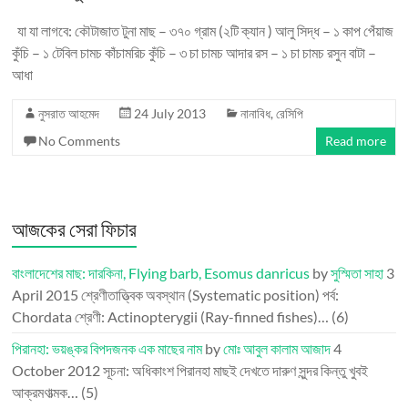
যা যা লাগবে: কৌটাজাত টুনা মাছ – ৩৭০ গ্রাম (২টি ক্যান ) আলু সিদ্ধ – ১ কাপ পেঁয়াজ
কুঁচি – ১ টেবিল চামচ কাঁচামরিচ কুঁচি – ৩ চা চামচ আদার রস – ১ চা চামচ রসুন বাটা –
আধা
নুসরাত আহমেদ
24 July 2013
নানাবিধ
,
রেসিপি
No Comments
Read more
আজকের সেরা ফিচার
বাংলাদেশের মাছ: দারকিনা, Flying barb, Esomus danricus
by
সুস্মিতা সাহা
3
April 2015
শ্রেণীতাত্ত্বিক অবস্থান (Systematic position) পর্ব:
Chordata শ্রেণী: Actinopterygii (Ray-finned fishes)…
(6)
পিরানহা: ভয়ঙ্কর বিপদজনক এক মাছের নাম
by
মোঃ আবুল কালাম আজাদ
4
October 2012
সূচনা: অধিকাংশ পিরানহা মাছই দেখতে দারুণ সুন্দর কিন্তু খুবই
আক্রমণাত্মক…
(5)