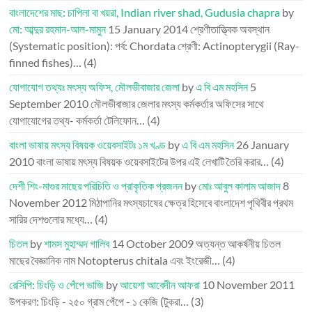
বাংলাদেশের মাছ: চাপিলা বা খয়রা, Indian river shad, Gudusia chapra
by
মো: আব্দুর রহমান-আল-মামুন
15 January 2014
শ্রেণীতাত্ত্বিক অবস্থান
(Systematic position): পর্ব: Chordata শ্রেণী: Actinopterygii (Ray-
finned fishes)…
(4)
যোগাযোগ তথ্যঃ মৎস্য অফিস, মৌলভীবাজার জেলা
by
এ বি এম মহসিন
5
September 2010
মৌলভীবাজার জেলার মৎস্য কর্মকর্তার অফিসের সাথে
যোগাযোগের তথ্য- কর্মকর্তা টেলিফোন…
(4)
বাংলা ভাষায় মৎস্য বিষয়ক ওয়েবসাইটঃ ১ম খণ্ড
by
এ বি এম মহসিন
26 January
2010
বাংলা ভাষায় মৎস্য বিষয়ক ওয়েবসাইটের উপর এই লেখাটি তৈরি করার…
(4)
দেশী শিং-মাগুর মাছের পরিচিতি ও প্রাকৃতিক প্রজনন
by
মোঃ আবুল কালাম আজাদ
8
November 2012
মিঠাপানির মৎস্যচাষের ক্ষেত্র হিসেবে বাংলাদেশ পৃথিবীর প্রথম
সারির দেশগুলোর মধ্যে…
(4)
চিতল
by
শামস মুহাম্মদ গালিব
14 October 2009
অত্যন্ত আকর্ষনীয় চিতল
মাছের বৈজ্ঞানিক নাম Notopterus chitala এবং ইংরেজী…
(4)
রেসিপি: চিংড়ি ও পেঁপে ভাজি
by
আয়েশা আবেদীন আফরা
10 November 2011
উপকরণ: চিংড়ি - ২৫০ গ্রাম পেঁপে - ১ কেজি (টুকরা…
(3)