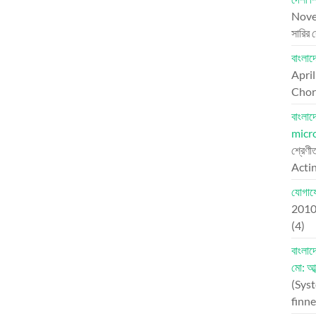
Nove
সারির 
বাংলা
Apri
Chord
বাংলা
micr
শ্রেণী
Actin
যোগায
201
(4)
বাংলা
মো: আব
(Syst
finne