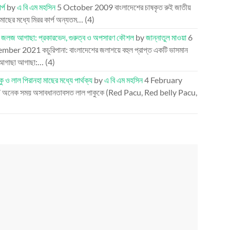
র্প
by
এ বি এম মহসিন
5 October 2009
বাংলাদেশের চাষকৃত রুই জাতীয়
 মাছের মধ্যে মিরর কার্প অন্যতম…
(4)
র জলজ আগাছা: প্রকারভেদ, গুরুত্ব ও অপসারণ কৌশল
by
জান্নাতুল মাওয়া
6
ember 2021
কচুরিপানা: বাংলাদেশের জলাশয়ে বহুল প্রাপ্ত একটি ভাসমান
আগাছা আগাছা:…
(4)
ু ও লাল পিরানহা মাছের মধ্যে পার্থক্য
by
এ বি এম মহসিন
4 February
7
অনেক সময় অসাবধানতাবসত লাল পাকুকে (Red Pacu, Red belly Pacu,