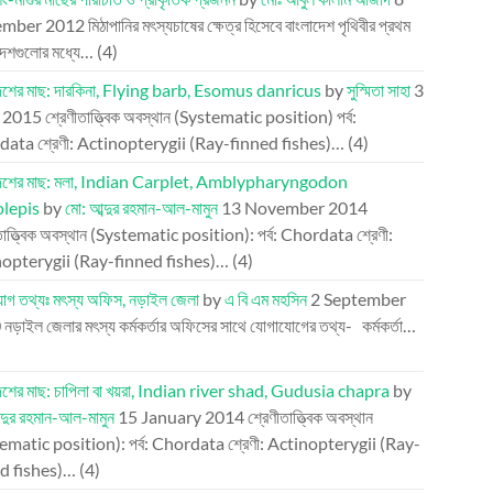
mber 2012
মিঠাপানির মৎস্যচাষের ক্ষেত্র হিসেবে বাংলাদেশ পৃথিবীর প্রথম
দেশগুলোর মধ্যে…
(4)
দেশের মাছ: দারকিনা, Flying barb, Esomus danricus
by
সুস্মিতা সাহা
3
l 2015
শ্রেণীতাত্ত্বিক অবস্থান (Systematic position) পর্ব:
ata শ্রেণী: Actinopterygii (Ray-finned fishes)…
(4)
দেশের মাছ: মলা, Indian Carplet, Amblypharyngodon
olepis
by
মো: আব্দুর রহমান-আল-মামুন
13 November 2014
তাত্ত্বিক অবস্থান (Systematic position): পর্ব: Chordata শ্রেণী:
opterygii (Ray-finned fishes)…
(4)
োগ তথ্যঃ মৎস্য অফিস, নড়াইল জেলা
by
এ বি এম মহসিন
2 September
0
নড়াইল জেলার মৎস্য কর্মকর্তার অফিসের সাথে যোগাযোগের তথ্য- কর্মকর্তা…
দেশের মাছ: চাপিলা বা খয়রা, Indian river shad, Gudusia chapra
by
্দুর রহমান-আল-মামুন
15 January 2014
শ্রেণীতাত্ত্বিক অবস্থান
ematic position): পর্ব: Chordata শ্রেণী: Actinopterygii (Ray-
d fishes)…
(4)