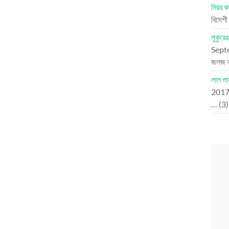
মিরর কা
বিদেশী
পুকুরে
Sept
জলজ 
লাল পাক
201
…
(3)