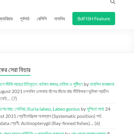
ক্যারিয়ার
পূর্বপাঠ
রেসিপি
নানাবিধ
BdFISH Feature
র সেরা ফিচার
শে শুঁটকি মাছের ইতিবৃত্ত: বর্তমান বাজার, চাহিদা ও পুষ্টিগুণ
by
তাহসিন ফারজানা
ugust 2021
চলনবিল এলাকায় বাঁশের মাঁচায় মাছ শুঁটকিকরণ ভূমিকা প্রাচীন
েকেই…
(7)
দেশের মাছ: গোনিয়া, Kuria labeo, Labeo gonius
by
সুস্মিতা সাহা
24
st 2015
শ্রেণীতাত্ত্বিক অবস্থান (Systematic position) পর্ব:
ata শ্রেণী: Actinopterygii (Ray-finned fishes)…
(6)
িং-মাগুর মাছের পরিচিতি ও প্রাকৃতিক প্রজনন
by
মোঃ আবুল কালাম আজাদ
8