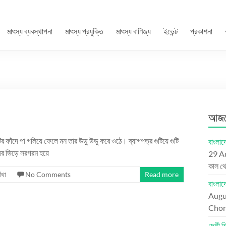
মাৎস্য ব্যবস্থাপনা
মাৎস্য প্রযুক্তি
মাৎস্য বাণিজ্য
ইভেন্ট
প্রকাশনা
আজকে
 ফাঁদে পা গলিয়ে ফেলে মন তার উড়ু উড়ু করে ওঠে। ব্যাগপত্র গুটিয়ে গুটি
বাংলাদে
ের ভিড়ে সরগরম হয়ে
29 A
কাল থ
ঁথা
No Comments
Read more
বাংলা
Augu
Chord
দেশী শ