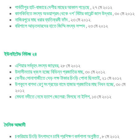
পার্বতীপুর হাট-বাজারে দেশীয় মাছের আকাল পড়েছে
, ২৭ মে ২০১২
কালকিনিতে মৎস্য অভয়াশ্রম থেকে ৭শ’ মিটার কারেন্ট জাল উদ্ধার
, ৩০ মে ২০১২
নাজিরপুরে মাছ ধরার ব্যতিক্রমী ফাঁদ
, ২৩ মে ২০১২
বরিশালে আড়তদারদের হাতে জিম্মি মৎস্য সম্পদ
, ২৩ মে ২০১২
ইউনাইটেড নিউজ ২৪
এশিয়ার সর্ববৃহৎ মৎস্য জাদুঘর
, ২৮ মে ২০১২
উদাসীনতায় ধ্বংস হচ্ছে বিভিন্ন প্রজাতির মাছ
, ৩০ মে ২০১২
ফেনীর সোনাগাজীতে দেড় লক্ষ টাকার চিংড়ি পোনা ছিনতাই
, ২১ মে ২০১২
উপকূলে বাগদা রেণু সংগ্রহের নামে হাজার প্রজাতির মাছ নিধন হচ্ছে
, ৩০ মে
২০১২
মেঘনা নদীতে নেমে হতাশ জেলেরা: মিলছে না ইলিশ
, ১৩ মে ২০১২
দৈনিক আজাদী
চকরিয়ায় চিংড়ি উৎপাদনে চাষি প্রশিক্ষণ কর্মশালা অনুষ্ঠিত
, ৮ মে ২০১২