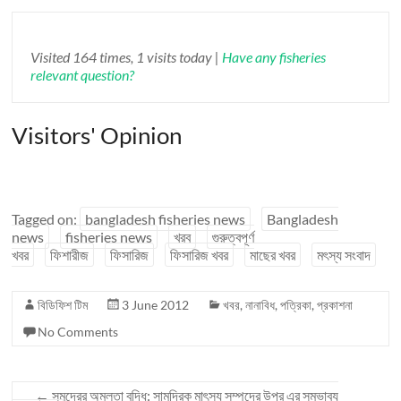
Visited 164 times, 1 visits today |
Have any fisheries
relevant question?
Visitors' Opinion
Tagged on:
bangladesh fisheries news
Bangladesh
news
fisheries news
খরব
গুরুত্বপূর্ণ
খবর
ফিশারীজ
ফিসারিজ
ফিসারিজ খবর
মাছের খবর
মৎস্য সংবাদ
বিডিফিশ টিম
3 June 2012
খবর
,
নানাবিধ
,
পত্রিকা
,
প্রকাশনা
No Comments
←
সমুদ্রের অম্লতা বৃদ্ধি: সামুদ্রিক মাৎস্য সম্পদের উপর এর সম্ভাব্য