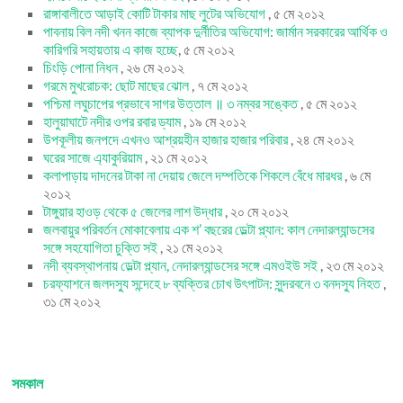
রাঙ্গাবালীতে আড়াই কোটি টাকার মাছ লুটের অভিযোগ
, ৫ মে ২০১২
পাবনায় বিল নদী খনন কাজে ব্যাপক দুর্নীতির অভিযোগ: জার্মান সরকারের আর্থিক ও
কারিগরি সহায়তায় এ কাজ হচ্ছে
, ৫ মে ২০১২
চিংড়ি পোনা নিধন
, ২৬ মে ২০১২
গরমে মুখরোচক: ছোট মাছের ঝোল
, ৭ মে ২০১২
পশ্চিমা লঘুচাপের প্রভাবে সাগর উত্তাল ॥ ৩ নম্বর সঙ্কেত
, ৫ মে ২০১২
হালুয়াঘাটে নদীর ওপর রবার ড্যাম
, ১৯ মে ২০১২
উপকূলীয় জনপদে এখনও আশ্রয়হীন হাজার হাজার পরিবার
, ২৪ মে ২০১২
ঘরের সাজে এ্যাকুরিয়াম
, ২১ মে ২০১২
কলাপাড়ায় দাদনের টাকা না দেয়ায় জেলে দম্পতিকে শিকলে বেঁধে মারধর
, ৬ মে
২০১২
টাঙ্গুয়ার হাওড় থেকে ৫ জেলের লাশ উদ্ধার
, ২০ মে ২০১২
জলবায়ুর পরিবর্তন মোকাবেলায় এক শ’ বছরের ডেল্টা প্ল্যান: কাল নেদারল্যান্ডসের
সঙ্গে সহযোগিতা চুক্তি সই
, ২১ মে ২০১২
নদী ব্যবস্থাপনায় ডেল্টা প্ল্যান, নেদারল্যান্ডসের সঙ্গে এমওইউ সই
, ২৩ মে ২০১২
চরফ্যাশনে জলদস্যু সন্দেহে ৮ ব্যক্তির চোখ উৎপাটন: সুন্দরবনে ৩ বনদস্যু নিহত
,
৩১ মে ২০১২
সমকাল