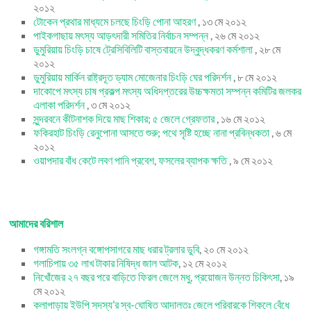
২০১২
টোকেন প্রথার মাধ্যমে চলছে চিংড়ি পোনা আহরণ
, ১৩ মে ২০১২
পাইকগাছায় মৎস্য আড়ৎদারী সমিতির নির্বাচন সম্পন্ন
, ২৬ মে ২০১২
ডুমুরিয়ায় চিংড়ি চাষে ট্রেসিবিলিটি বাস্তবায়নে উদ্বুদ্ধকরণ কর্মশালা
, ২৮ মে
২০১২
ডুমুরিয়ায় মার্কিন রাষ্ট্রদূত ড্যাম মোজেনার চিংড়ি ঘের পরিদর্শন
, ৮ মে ২০১২
দাকোপে মৎস্য চাষ প্রকল্প মৎস্য অধিদপ্তরের উচ্চক্ষমতা সম্পন্ন কমিটির জলকর
এলাকা পরিদর্শন
, ৩ মে ২০১২
সুন্দরবনে কীটনাশক দিয়ে মাছ শিকার; ৫ জেলে গ্রেফতার
, ১৬ মে ২০১২
ফকিরহাট চিংড়ি রেনুপোনা আসতে শুরু; পথে সৃষ্টি হচ্ছে নানা প্রবিন্ধকতা
, ৬ মে
২০১২
ওয়াপদার বাঁধ কেটে লবণ পানি প্রবেশ, ফসলের ব্যাপক ক্ষতি
, ৯ মে ২০১২
আমাদের বরিশাল
গঙ্গামতি সংলগ্ন বঙ্গোপসাগরে মাছ ধরার ট্রলার ডুবি
, ২০ মে ২০১২
গলাচিপায় ৩৫ লাখ টাকার নিষিদ্ধ জাল আটক
, ১২ মে ২০১২
নিখোঁজের ২৭ বছর পরে বাড়িতে ফিরল জেলে মধু, প্রয়োজন উন্নত চিকিৎসা
, ১৯
মে ২০১২
কলাপাড়ায় ইউপি সদস্য’র স্ব-ঘোষিত আদালতঃ জেলে পরিবারকে শিকলে বেঁধে