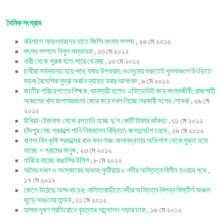
দৈনিক সংগ্রাম
বরিশালে আড়ৎদারদের হাতে জিম্মি মৎস্য সম্পদ
, ২৬ মে ২০১২
মৎস্য সম্পদে বিপুল সম্ভাবনা
, ১৩ মে ২০১২
নারী থেকে পুরুষ হতে পারে যে মাছ
, ১৩ মে ২০১২
চাষীরা সর্বস্বান্ত হয়ে পথে বসার উপক্রম: মওসুমের শুরুতেই খুলনাঞ্চলে চিংড়িতে
মড়ক বৈদেশিক মুদ্রা অর্জন ব্যাহত হবার আশংকা
, ৬ মে ২০১২
জাতীয় পরিচয়পত্রে শিক্ষক, ব্যবসায়ী হলেও এফিডেভিট করে মৎস্যজীবী: রাজশাহী
অঞ্চলের খাস জলাশয়গুলো জোর করে দখল নিচ্ছে সরকারী দলের লোকরা
, ২৬ মে
২০১২
উখিয়া-টেকনাফ থেকে রপ্তানি হচ্ছে দু’শ কোটি টাকার কাঁকড়া
, ৩১ মে ২০১২
চাঁদপুর সেচ প্রকল্পে পানি নিষ্কাশন বিঘ্নিত\ জনদুর্ভোগ চরমে
, ২৬ মে ২০১২
বাগদা বিল কৃষি প্রকল্পের খাল খনন শুরু: জলাবদ্ধতার অভিশাপ থেকে মুক্ত হতে
যাচ্ছে ৭ গ্রামের মানুষ
, ২৩ মে ২০১২
হারিয়ে যাচ্ছে বাঙালির ইলিশ
, ৮ মে ২০১২
অবৈধ দখল ও সংস্কারের অভাব: কুষ্টিয়ায় ৮ নদীর অস্তিত্ব বিলীন হওয়ার পথে
,
১৭ মে ২০১২
জেগে উঠেছে অসংখ্য চর: নালিতাবাড়ীতে নদীর অস্তিত্ব বিপন্ন বিস্তীর্ণ অঞ্চল
জুড়ে ভাঙনের তান্ডব
, ১১ মে ২০১২
হালদা দূষণ প্রতিরোধে বৃহত্তর আন্দোলন গড়ার ডাক
, ১৬ মে ২০১২