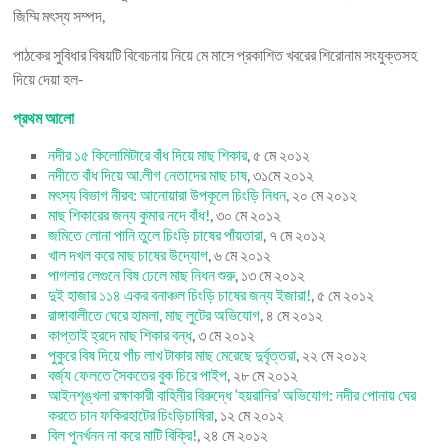
জিম্মি মৎস্য সম্পদ,
পাঠকের সুবিধার বিষয়টি বিবেচনায় নিয়ে মে মাসে প্রকাশিত খবরের শিরোনাম সংযুক্তসহ
দিয়ে দেয়া হল-
প্রথম আলো
নদীর ১৫ কিলোমিটারে বাঁধ দিয়ে মাছ শিকার
, ৫ মে ২০১২
নদীতে বাঁধ দিয়ে আ.লীগ নেতাদের মাছ চাষ
, ৩১মে ২০১২
মৎস্য বিভাগ নীরব: আনোয়ারা উপকূলে চিংড়ি নিধন
, ২০ মে ২০১২
মাছ শিকারের জন্য কুমার নদে বাঁধ!
, ৩০ মে ২০১২
জমিতে লোনা পানি তুলে চিংড়ি চাষের পাঁয়তারা
, ৭ মে ২০১২
খাল দখল করে মাছ চাষের উদ্যোগ
, ৬ মে ২০১২
পাগলার লেগুনে বিষ ঢেলে মাছ নিধন শুরু
, ১৩ মে ২০১২
দুই হাজার ১১৪ একর বনাঞ্চল চিংড়ি চাষের জন্য ইজারা!
, ৫ মে ২০১২
রাঙ্গাবালীতে ঘেরে হামলা, মাছ লুটের অভিযোগ
, ৪ মে ২০১২
কাপ্তাই হ্রদে মাছ শিকার বন্ধ
, ৩ মে ২০১২
পুকুরে বিষ দিয়ে পাঁচ লাখ টাকার মাছ মেরেছে দুর্বৃত্তরা
, ২২ মে ২০১২
বর্জ্য ফেলতে সৈকতের বুক চিরে পাইপ
, ২৮ মে ২০১২
আইনশৃঙ্খলা রক্ষাকারী বাহিনীর বিরুদ্ধে ‘হয়রানির’ অভিযোগ: নদীর পোনায় ঘের
করতে চান ফকিরহাটের চিংড়িচাষিরা
, ১২ মে ২০১২
বিল পুনর্খনন না করে মাটি বিক্রি!
, ২৪ মে ২০১২