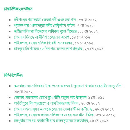
ঢাকানিউজ২৪ডটকম
নবীগঞ্জের খরস্রোতা ডেবনা নদী এখন মরা খাল
, ১৩ মে ২০১২
শ্যামনগরে খোলপেটুয়া নদীর বেড়িবাঁধে ফাটল
, ৭ মে ২০১২
জমির মালিকরা নিজেদের অধিকার বুঝে নিয়েছে
, ১১ মে ২০১২
মেঘনায় মিলছে না ইলিশ : জেলেরা হতাশ
, ১৪ মে ২০১২
পাইকগাছায় ঘের মালিক বিরোধী মানববন্ধন
, ১৬ মে ২০১২
চাঁদপুরে নিখোঁজের ১৫ দিন পর জেলের লাশ উদ্ধার
, ২৭ মে ২০১২
বিডিরিপোর্ট২৪
কক্সবাজারের নাজিরার টেকে মৎস্য অবতরণ কেন্দ্র না থাকায় ব্যবসায়ীদের দূর্ভোগ
,
২৮ মে ২০১২
ভোলার জেলেদের চোখে মুখে হাঁসি আনন্দ আর উল্লাস
, ১ মে ২০১২
পার্বতীপুরে বিষ প্রয়োগে ৫ লাখ টাকার মাছ নিধন
, ২০ মে ২০১২
মেঘনায় জলদস্যুর অতংকে জেলেরা বেকার জীবন কাটাচ্ছে
, ২৮ মে ২০১২
পাইকগাছায় ঘের ও জমির মালিকদের মধ্যে সমঝোতা বৈঠক
, ২৩ মে ২০১২
মনপুরার ঢাল চর-কলাতলী চরে জলদস্যুদের অভয়রান্য
, ১৬ মে ২০১২