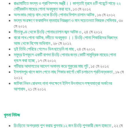
রাঙামাটিতে মৎস্য ও প্রাণিসম্পদ মন্ত্রী।। কাপ্তাই হ্রদে ৪টি পয়েন্টে সাড়ে ২২
মেট্রিকটন মাছের পোনা অবমুক্ত করা হবে
, ১৩ মে ২০১২
অলংকার মোড়ে বাস থেকে চিংড়ি পোনার বিশাল চালান আটক
, ১৬ মে ২০১২
মৎস্য সংরক্ষণে ফরমালিন ব্যবহার নিয়ন্ত্রণ ও মান সচেতনতা বিষয়ক সেমিনার
, ৩০
মে ২০১২
সীতাকুণ্ড থেকে চিংড়ি পোনার চালান জব্দ আটক ৩
, ২৪ মে ২০১২
বারো লাখ পোনা আটক, নদীতে অবমুক্ত ।। চিংড়ি পোনা শিকারিদের বিরুদ্ধে
আজ থেকে বিশেষ অভিযান
, ২৮ মে ২০১২
দুই তিথি পেরিয়ে গেলেও ডিম ছাড়েনি মা মাছ
, ২৪ মে ২০১২
সমুদ্র উপকূলে একটি বাগদা চিংড়ি পোনার জন্য কোটি সামুদ্রিক মাছের পোনা
ধ্বংস করা হচ্ছে
, ১৭ মে ২০১২
পটিয়ায় আদালতের আদেশ অমান্য করে পুকুরের মাছ লুট
, ১৫ মে ২০১২
ইসলামপুর খালে জাল পেতে মাছ শিকার কার্গো বোট চলাচলে প্রতিবন্ধকতা
, ১৯ মে
২০১২
জাটকা নিধন রোধসহ নানা পদক্ষেপে ইলিশ উৎপাদনে লক্ষ্যমাত্রা অর্জনের
আশাবাদ
, ২১ মে ২০১২
খুলনা নিউজ
চিংড়িতে অপদ্রব্য পুশ করায় খুলনার ১২ জন চিংড়ি পুশকারী জেল হাজতে
, ২২ মে