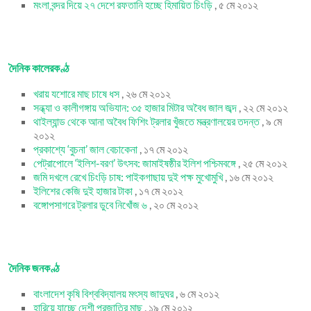
মংলা বন্দর দিয়ে ২৭ দেশে রফতানি হচ্ছে হিমায়িত চিংড়ি
, ৫ মে ২০১২
দৈনিক কালেরকণ্ঠ
খরায় যশোরে মাছ চাষে ধস
, ২৬ মে ২০১২
সন্ধ্যা ও কালীগঙ্গায় অভিযান: ৩৫ হাজার মিটার অবৈধ জাল জব্দ
, ২২ মে ২০১২
থাইল্যান্ড থেকে আনা অবৈধ ফিশিং ট্রলার খুঁজতে মন্ত্রণালয়ের তদন্ত
, ৯ মে
২০১২
প্রকাশ্যে ‘বুচনা’ জাল বেচাকেনা
, ১৭ মে ২০১২
পেট্রাপোলে ‘ইলিশ-বরণ’ উৎসব: জামাইষষ্ঠীর ইলিশ পশ্চিমবঙ্গে
, ২৫ মে ২০১২
জমি দখলে রেখে চিংড়ি চাষ: পাইকগাছায় দুই পক্ষ মুখোমুখি
, ১৬ মে ২০১২
ইলিশের কেজি দুই হাজার টাকা
, ১৭ মে ২০১২
বঙ্গোপসাগরে ট্রলার ডুবে নিখোঁজ ৬
, ২০ মে ২০১২
দৈনিক জনকণ্ঠ
বাংলাদেশ কৃষি বিশ্ববিদ্যালয় মৎস্য জাদুঘর
, ৬ মে ২০১২
হারিয়ে যাচ্ছে দেশী প্রজাতির মাছ
, ১৯ মে ২০১২