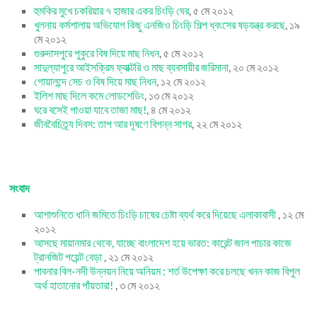
হুমকির মুখে চকরিয়ার ৭ হাজার একর চিংড়ি ঘের
, ৫ মে ২০১২
খুলনায় কর্মশালায় অভিযোগ কিছু এনজিও চিংড়ি শিল্প ধ্বংসের ষড়যন্ত্র করছে
, ১৯
মে ২০১২
গুরুদাসপুরে পুকুরে বিষ দিয়ে মাছ নিধন
, ৫ মে ২০১২
সাদুল্যাপুরে আইসক্রিম ফ্যাক্টরি ও মাছ ব্যবসায়ীর জরিমানা
, ২০ মে ২০১২
গোয়ালন্দে সেচ ও বিষ দিয়ে মাছ নিধন
, ১২ মে ২০১২
ইলিশ মাছ দিলে কমে লোডশেডিং
, ১৩ মে ২০১২
ঘরে বসেই পাওয়া যাবে তাজা মাছ!
, ৪ মে ২০১২
জীববৈচিত্র্য দিবস: তাপ আর দূষণে বিপন্ন সাগর
, ২২ মে ২০১২
সংবাদ
আশাশুনিতে ধানি জমিতে চিংড়ি চাষের চেষ্টা ব্যর্থ করে দিয়েছে এলাকাবাসী
, ১২ মে
২০১২
আসছে মায়ানমার থেকে, যাচ্ছে বাংলাদেশ হয়ে ভারত: কারেন্ট জাল পাচার কাজে
ট্রানজিট পয়েন্ট বেড়া
, ২১ মে ২০১২
পাবনার বিল-নদী উন্নয়ন নিয়ে অনিয়ম : শর্ত উপেক্ষা করে চলছে খনন কাজ বিপুল
অর্থ হাতানোর পাঁয়তারা!
, ৩ মে ২০১২