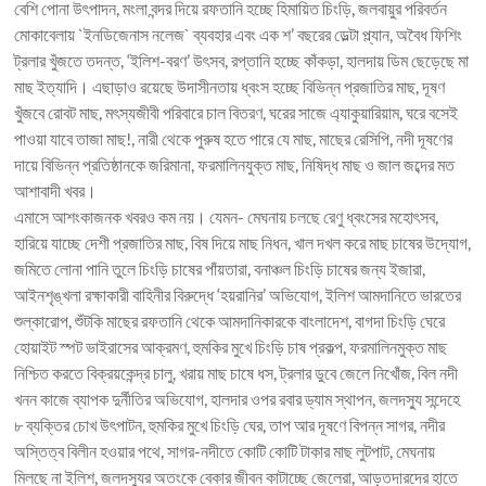
বেশি পোনা উৎপাদন, মংলা বন্দর দিয়ে রফতানি হচ্ছে হিমায়িত চিংড়ি, জলবায়ুর পরিবর্তন
মোকাবেলায় `ইনডিজেনাস নলেজ` ব্যবহার এবং এক শ’ বছরের ডেল্টা প্ল্যান, অবৈধ ফিশিং
ট্রলার খুঁজতে তদন্ত, ‘ইলিশ-বরণ’ উৎসব, রপ্তানি হচ্ছে কাঁকড়া, হালদায় ডিম ছেড়েছে মা
মাছ ইত্যাদি। এছাড়াও রয়েছে উদাসীনতায় ধ্বংস হচ্ছে বিভিন্ন প্রজাতির মাছ, দূষণ
খুঁজবে রোবট মাছ, মৎস্যজীবী পরিবারে চাল বিতরণ, ঘরের সাজে এ্যাকুয়ারিয়াম, ঘরে বসেই
পাওয়া যাবে তাজা মাছ!, নারী থেকে পুরুষ হতে পারে যে মাছ, মাছের রেসিপি, নদী দূষণের
দায়ে বিভিন্ন প্রতিষ্ঠানকে জরিমানা, ফরমালিনযুক্ত মাছ, নিষিদ্ধ মাছ ও জাল জব্দের মত
আশাবাদী খবর।
এমাসে আশংকাজনক খবরও কম নয়। যেমন- মেঘনায় চলছে রেণু ধ্বংসের মহোৎসব,
হারিয়ে যাচ্ছে দেশী প্রজাতির মাছ, বিষ দিয়ে মাছ নিধন, খাল দখল করে মাছ চাষের উদ্যোগ,
জমিতে লোনা পানি তুলে চিংড়ি চাষের পাঁয়তারা, বনাঞ্চল চিংড়ি চাষের জন্য ইজারা,
আইনশৃঙ্খলা রক্ষাকারী বাহিনীর বিরুদ্ধে ‘হয়রানির’ অভিযোগ, ইলিশ আমদানিতে ভারতের
শুল্কারোপ, শুঁটকি মাছের রফতানি থেকে আমদানিকারকে বাংলাদেশ, বাগদা চিংড়ি ঘেরে
হোয়াইট স্পট ভাইরাসের আক্রমণ, হুমকির মুখে চিংড়ি চাষ প্রকল্প, ফরমালিনমুক্ত মাছ
নিশ্চিত করতে বিক্রয়কেন্দ্র চালু, খরায় মাছ চাষে ধস, ট্রলার ডুবে জেলে নিখোঁজ, বিল নদী
খনন কাজে ব্যাপক দুর্নীতির অভিযোগ, হালদার ওপর রবার ড্যাম স্থাপন, জলদস্যু সন্দেহে
৮ ব্যক্তির চোখ উৎপাটন, হুমকির মুখে চিংড়ি ঘের, তাপ আর দূষণে বিপন্ন সাগর, নদীর
অস্তিত্ব বিলীন হওয়ার পথে, সাগর-নদীতে কোটি কোটি টাকার মাছ লুটপাট, মেঘনায়
মিলছে না ইলিশ, জলদস্যুর অতংকে বেকার জীবন কাটাচ্ছে জেলেরা, আড়তদারদের হাতে