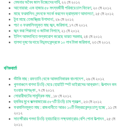
মেঘনার অবৈধ জাল উচ্ছেদের দাবি
, ২২ মে ২০১২
আনোয়ারা: এক হাজার ৫৮ মৎস্যজীবী পরিবারে চাল বিতরণ
, ২০ মে ২০১২
মাছে ফরমালিন: নন্দনকে সতর্ক করলেন ভ্রাম্যমাণ আদালত!
, ২৫ মে ২০১২
টুনা মাছে তেজস্ক্রিয় উপাদান!
, ২৯ মে ২০১২
পচা ও ফরমালিনযুক্ত মাছ জব্দ, জরিমানা
, ১৭ মে ২০১২
জব্দ করা পিরানহা ও জাটকা নিলামে
, ২১ মে ২০১২
ইলিশ আমদানিতে শুল্কারোপ করেছে ভারত সরকার
, ২৪ মে ২০১২
হালদা দূষণের দায়ে বিদ্যুৎকেন্দ্রকে ১০ লাখ টাকা জরিমানা
, ২৩ মে ২০১২
বণিকবার্তা
শুঁটকি মাছ : রফতানি থেকে আমদানিকারক বাংলাদেশ
, ২৬ মে ২০১২
খুলনাঞ্চলে বাগদা চিংড়ি ঘেরে হোয়াইট স্পট ভাইরাসের আক্রমণ : উত্পাদন কম
হওয়ার আশঙ্কা
, ৭ মে ২০১২
সোয়ারীঘাটের সামুদ্রিক মাছ
, ১৮ মে ২০১২
হুমকির মুখে কক্সবাজারের ৫৮৭টি চিংড়ি চাষ প্রকল্প
, ২৩ মে ২০১২
ফরমালিনমুক্ত মাছ : রাজধানীতে আরও ১০টি বিক্রয়কেন্দ্র চালু হচ্ছে
, ১১ মে
২০১২
সাতক্ষীরার গলদা চিংড়ি হ্যাচারিতে লক্ষ্যমাত্রার বেশি পোনা উত্পাদন
, ২৫ মে
২০১২