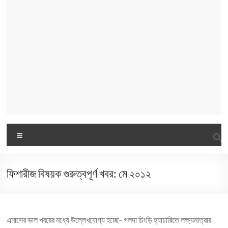
Menu
ফিশারীজ বিষয়ক গুরুত্বপূর্ণ খবর: মে ২০১২
এমাসের ভাল খবরের মধ্যে উল্লেখযোগ্য হচ্ছে- গলদা চিংড়ি হ্যাচারিতে লক্ষ্যমাত্রার