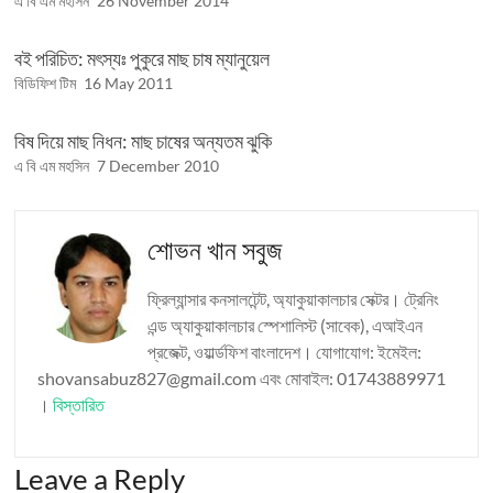
এ বি এম মহসিন
26 November 2014
বই পরিচিত: মৎস্যঃ পুকুরে মাছ চাষ ম্যানুয়েল
বিডিফিশ টিম
16 May 2011
বিষ দিয়ে মাছ নিধন: মাছ চাষের অন্যতম ঝুকি
এ বি এম মহসিন
7 December 2010
শোভন খান সবুজ
ফ্রিল্যান্সার কনসালটেন্ট, অ্যাকুয়াকালচার সেক্টর। ট্রেনিং
এন্ড অ্যাকুয়াকালচার স্পেশালিস্ট (সাবেক), এআইএন
প্রজেক্ট, ওয়ার্ল্ডফিশ বাংলাদেশ। যোগাযোগ: ইমেইল:
shovansabuz827@gmail.com এবং মোবাইল: 01743889971
।
বিস্তারিত
Leave a Reply