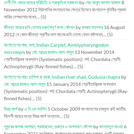
দেশী শিং-মাগুর মাছের পরিচিতি ও প্রাকৃতিক প্রজনন
by
মোঃ আবুল কালাম আজাদ
8
November 2012
মিঠাপানির মৎস্যচাষের ক্ষেত্র হিসেবে বাংলাদেশ পৃথিবীর প্রথম
সারির দেশগুলোর মধ্যে…
(5)
জীবন্ত মাছের ছবি তোলার গুরুত্বপূর্ণ কলা-কৌশল
by
বলরাম মহলদার
16 August
2012
যে কোন জীবন্ত প্রাণীর ভাল মানের ছবি তোলা যেমন কষ্টসাধ্য…
(5)
বাংলাদেশের মাছ: মলা, Indian Carplet, Amblypharyngodon
microlepis
by
মো: আব্দুর রহমান-আল-মামুন
13 November 2014
শ্রেণীতাত্ত্বিক অবস্থান (Systematic position): পর্ব: Chordata শ্রেণী:
Actinopterygii (Ray-finned fishes)…
(5)
বাংলাদেশের মাছ: চাপিলা বা খয়রা, Indian river shad, Gudusia chapra
by
মো: আব্দুর রহমান-আল-মামুন
15 January 2014
শ্রেণীতাত্ত্বিক অবস্থান
(Systematic position): পর্ব: Chordata শ্রেণী: Actinopterygii (Ray-
finned fishes)…
(5)
মিরর কার্প
by
এ বি এম মহসিন
5 October 2009
বাংলাদেশের চাষকৃত রুই জাতীয়
বিদেশী মাছের মধ্যে মিরর কার্প অন্যতম…
(5)
পুকুরের জলজ আগাছা: প্রকারভেদ, গুরুত্ব ও অপসারণ কৌশল
by
জান্নাতুল মাওয়া
6
September 2021
কচুরিপানা: বাংলাদেশের জলাশয়ে বহুল প্রাপ্ত একটি ভাসমান