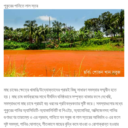
পুকুরের পানিতে লাল স্তর
মাছ চাষের ক্ষেত্রে খামারি/উদ্যোক্তাদের প্রায়ই কিছু সাধারণ সমস্যার সম্মুখীন হতে
হয়। মাছ চাষ কার্যক্রমের সাথে দীর্ঘদিন ঘনিষ্ঠভাবে সম্পৃক্ত থাকার ফলে দেখেছি,
সমস্যাগুলো মাছ চাষে প্রায়ই বড় ধরনের প্রতিবন্ধকতার সৃষ্টি করে। সমস্যাগুলোর মধ্যে
পুকুরের পানির অ্যাসিডিটি-অ্যাকালিনিটি বা পিএইচ, অ্যামোনিয়া, অক্সিজেনসহ পানির
গুণাগুণের তারতম্য ও এর প্রভাব, পানিতে ঘন সবুজ বা লাল স্তরের আবির্ভাব ও এর ফলে
সৃষ্ট সমস্যা, পানির ঘোলাত্ব, শীতকালে মাছের বৃদ্ধি কমে যাওয়া ও রোগাক্রান্ত হওয়ার