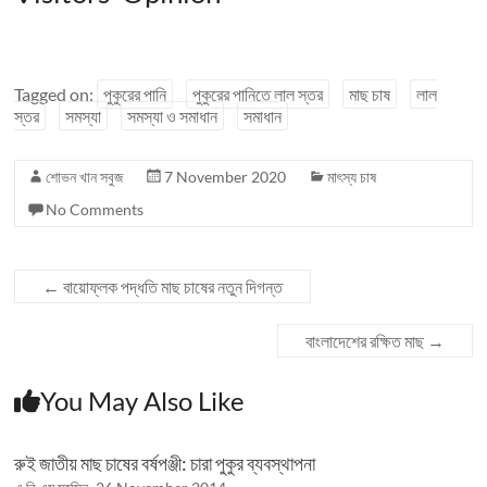
Tagged on:
পুকুরের পানি
পুকুরের পানিতে লাল স্তর
মাছ চাষ
লাল
স্তর
সমস্যা
সমস্যা ও সমাধান
সমাধান
শোভন খান সবুজ
7 November 2020
মাৎস্য চাষ
No Comments
←
বায়োফ্লক পদ্ধতি মাছ চাষের নতুন দিগন্ত
বাংলাদেশের রক্ষিত মাছ
→
You May Also Like
রুই জাতীয় মাছ চাষের বর্ষপঞ্জী: চারা পুকুর ব্যবস্থাপনা