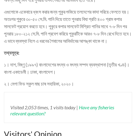
এগুলোকে একেবারে ধ্বংস করার জন্য পুকুর শুকিয়ে তলদেশের কাদা সরিয়ে ফেলতে হয়।
অতঃপর পুকুরে ৩০-৫০ সে.মি. পানি দিয়ে তাতে পুনরায় বিঘা প্রতি ৪০০ গ্রাম কপার
সালফেট প্রয়োগ করতে হবে। পুকুরে কপার সালফেট মিশ্রিত পানির সাথে ৭-৮ দিন পর
পুনরায় ১৮০-২১২ সে.মি. পানি প্রবেশ করিয়ে পুকুরটিকে আরও ৭-৮ দিন রেখে দিতে হবে।
এ ভাবে ব্যবস্থা নিলে এ ধরনের শৈবালের আবির্ভাবের আশঙ্কা থাকে না।
তথ্যসূত্র:
১। দাশ, বিষ্ণু (১৯৯৭) বাংলাদেশের মৎস্য ও মৎস্য সম্পদ ব্যবস্থাপনা (তৃতীয় খণ্ড)।
বাংলা একাডেমী। ঢাকা, বাংলাদেশ।
২। মেগা ফিড স্কুল মাছ চাষ সহায়িকা, ২০২০।
Visited 2,053 times, 1 visits today |
Have any fisheries
relevant question?
Visitors' Opinion