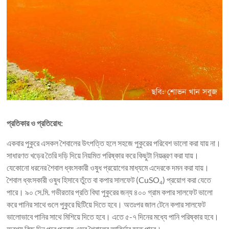
প্রতিকার ও প্রতিরোধ:
একবার পুকুরে এসকল শৈবালের উৎপত্তি হলে সহজে পুকুরের পরিবেশ ভালো করা যায় না।
সাধারণত খড়ের তৈরি দড়ি দিয়ে নিয়মিত পরিষ্কার করে কিছুটা নিয়ন্ত্রণ করা যায়।
যেকোনো ধরনের শৈবাল ধ্বংসকারী ওষুধ প্রয়োগের মাধ্যমে এদেরকে দমন করা যায়।
শৈবাল ধ্বংসকারী ওষুধ হিসাবে তুঁতে বা কপার সালফেট (CuSO
) প্রয়োগ করা যেতে
4
পারে। ৯০ সে.মি. গভীরতার প্রতি বিঘা পুকুরের জন্য ৪০০ গ্রাম কপার সালফেট ভালো
করে পানির সাথে গুলে পুকুরে ছিটিয়ে দিতে হবে। অতঃপর জাল টেনে কপার সালফেট
ভালোভাবে পানির সাথে মিশিয়ে দিতে হবে। এতে ৫-৭ দিনের মধ্যে পানি পরিষ্কার হবে।
অবশ্য কিছু দিন পরে পুনরায় এসব শৈবালের আবির্ভাব হতে পারে।