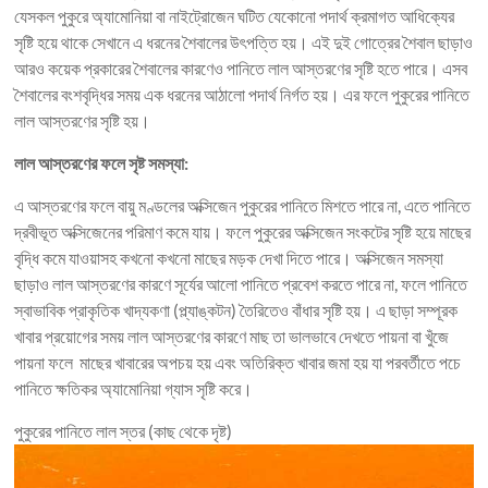
যেসকল পুকুরে অ্যামোনিয়া বা নাইট্রোজেন ঘটিত যেকোনো পদার্থ ক্রমাগত আধিক্যের
সৃষ্টি হয়ে থাকে সেখানে এ ধরনের শৈবালের উৎপত্তি হয়। এই দুই গোত্রের শৈবাল ছাড়াও
আরও কয়েক প্রকারের শৈবালের কারণেও পানিতে লাল আস্তরণের সৃষ্টি হতে পারে। এসব
শৈবালের বংশবৃদ্ধির সময় এক ধরনের আঠালো পদার্থ নির্গত হয়। এর ফলে পুকুরের পানিতে
লাল আস্তরণের সৃষ্টি হয়।
লাল
আস্তরণের
ফলে
সৃষ্ট
সমস্যা
:
এ আস্তরণের ফলে বায়ু মণ্ডলের অক্সিজেন পুকুরের পানিতে মিশতে পারে না, এতে পানিতে
দ্রবীভূত অক্সিজেনের পরিমাণ কমে যায়। ফলে পুকুরের অক্সিজেন সংকটের সৃষ্টি হয়ে মাছের
বৃদ্ধি কমে যাওয়াসহ কখনো কখনো মাছের মড়ক দেখা দিতে পারে। অক্সিজেন সমস্যা
ছাড়াও লাল আস্তরণের কারণে সূর্যের আলো পানিতে প্রবেশ করতে পারে না, ফলে পানিতে
স্বাভাবিক প্রাকৃতিক খাদ্যকণা (প্ল্যাঙ্কটন) তৈরিতেও বাঁধার সৃষ্টি হয়। এ ছাড়া সম্পূরক
খাবার প্রয়োগের সময় লাল আস্তরণের কারণে মাছ তা ভালভাবে দেখতে পায়না বা খুঁজে
পায়না ফলে মাছের খাবারের অপচয় হয় এবং অতিরিক্ত খাবার জমা হয় যা পরবর্তীতে পচে
পানিতে ক্ষতিকর অ্যামোনিয়া গ্যাস সৃষ্টি করে।
পুকুরের পানিতে লাল স্তর (কাছ থেকে দৃষ্ট)