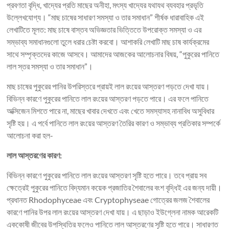
প্রবণতা বৃদ্ধি, খাদ্যের প্রতি মাছের অনীহা, মৎস্য খাদ্যের যথাযথ ব্যবহার প্রভৃতি
উল্লেখযোগ্য। “মাছ চাষের সাধারণ সমস্যা ও তার সমাধান” শীর্ষক ধারাবাহিক এই
লেখাটিতে মূলত: মাছ চাষে বাস্তব অভিজ্ঞতার ভিত্তিতে উপরোক্ত সমস্যা ও এর
সম্ভাব্য সমাধানগুলো তুলে ধরার চেষ্টা করবো। আশাকরি লেখাটি মাছ চাষ কার্যক্রমের
সাথে সম্পৃক্তদের কাজে আসবে। আমাদের আজকের আলোচনার বিষয়, “পুকুরের পানিতে
লাল স্তর সমস্যা ও তার সমাধান”।
মাছ চাষের পুকুরের পানির উপরিস্তরে প্রায়ই লাল রংয়ের আস্তরণ পড়তে দেখা যায়।
বিভিন্ন কারণে পুকুরের পানিতে লাল রংয়ের আস্তরণ পড়তে পারে। এর ফলে পানিতে
অক্সিজেন মিশতে পারে না, মাছের খাবার দেখতে এবং খেতে সমস্যাসহ নানাবিধ অসুবিধার
সৃষ্টি হয়। এ পর্বে পানিতে লাল রংয়ের আস্তরণ তৈরির কারণ ও সম্ভাব্য প্রতিকার সম্পর্কে
আলোচনা করা হল-
লাল
আস্তরণের
কারণ:
বিভিন্ন কারণে পুকুরের পানিতে লাল রংয়ের আস্তরণ সৃষ্টি হতে পারে। তবে প্রায় সব
ক্ষেত্রেই পুকুরের পানিতে বিদ্যমান কয়েক প্রজাতির শৈবালের বংশ বৃদ্ধিই এর জন্য দায়ী।
প্রধানত Rhodophyceae এবং Cryptophyseae গোত্রের জলজ শৈবালের
কারণে পানির উপর লাল রংয়ের আস্তরণ দেখা যায়। এ ছাড়াও ইউগ্লেনা নামক আরেকটি
এককোষী জীবের উপস্থিতির ফলেও পানিতে লাল আস্তরণের সৃষ্টি হতে পারে। সাধারণত