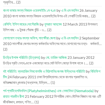
প্রকৃতির…
(2)
বাংলা ভাষায় মৎস্য বিষয়ক ওয়েবসাইটঃ ১ম খণ্ড
by
এ বি এম মহসিন
26 January
2010
বাংলা ভাষায় মৎস্য বিষয়ক ওয়েবসাইটের উপর এই লেখাটি তৈরি করার…
(2)
রেসিপি: ইলিশ মাছের দোপেঁয়াজি
by
নুসরাত আহমেদ
12 March 2013
উপকরণ:
ইলিশ মাছ - ৬ টুকরা পেঁয়াজ কুঁচি - ৩…
(2)
যোগাযোগ তথ্যঃ মৎস্য অফিস, সাতক্ষীরা জেলা
by
এ বি এম মহসিন
2 September
2010
সাতক্ষীরা জেলার মৎস্য কর্মকর্তার অফিসের সাথে যোগাযোগের তথ্য- কর্মকর্তা…
(2)
চিংড়ির উপাঙ্গ পরিচিতি (চিত্রসহ)
by
মো. তারিক আজিজ
23 January 2012
চিংড়ির প্রতি দেহখণ্ডকে একজোড়া করে মোট উনিশ জোড়া উপাঙ্গ থাকে।…
(2)
বই পরিচিতি: ব্যবহারিক লিমনোলজি ও মিঠাপানির জলজ উদ্ভিদের পরিচিতি
by
বিডিফিশ
টিম
24 February 2011
ঢাকা বিশ্ববিদ্যালয় থেকে বাংলায় প্রকাশিত ড.
মনিরুজ্জামান খন্দকার (অধ্যাপক, উদ্ভিদ…
(1)
পর্ব প্লাটিহেলমিনথিস (Platyhelminthes) এবং নেমাটোডা (Nematoda)
by
রাহাত পারভীন রীপা
21 February 2012
ফিশারীজ কোন মৌলিক বিজ্ঞান নয় বরং এটি
জীববিজ্ঞান, রসায়ন, গণিত…
(1)