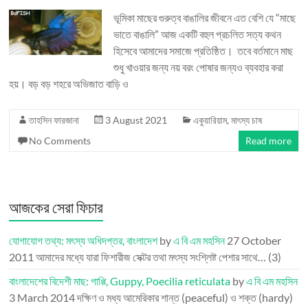
ভূমিকা মাছের গুরুত্ব বাঙালির জীবনে এত বেশি যে “মাছে
ভাতে বাঙালি” আজ একটি বহুল প্রচলিত সত্য কথন
হিসেবে আমাদের সমাজে প্রতিষ্ঠিত। তবে বর্তমানে মাছ
শুধু খাওয়ার জন্য নয় বরং পোষার জন্যও ব্যবহার করা
হয়। বড় বড় শহরে অভিজাত বাড়ি ও
তাহসিন ফারজানা
3 August 2021
একুয়ারিয়াম
,
মাৎস্য চাষ
No Comments
Read more
আজকের সেরা ফিচার
যোগাযোগ তথ্য: মৎস্য অধিদপ্তর, বাংলাদেশ
by
এ বি এম মহসিন
27 October
2011
আমাদের মধ্যে যারা ফিশারীজ সেক্টর তথা মৎস্য সংশ্লিষ্ট পেশার সাথে…
(3)
বাংলাদেশের বিদেশী মাছ: গাপ্পি, Guppy, Poecilia reticulata
by
এ বি এম মহসিন
3 March 2014
দক্ষিণ ও মধ্য আমেরিকার শান্ত (peaceful) ও শক্ত (hardy)