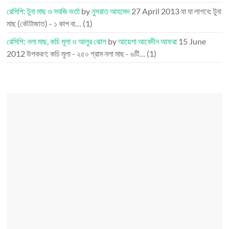
রেসিপি: টুনা মাছ ও সবজি ভর্তা
by
নুসরাত আহমেদ
27 April 2013
যা যা লাগবে: টুনা
মাছ (কৌটাজাত) - ১ কাপ বা…
(1)
রেসিপি: নলা মাছ, কচি মূলা ও আলুর ঝোল
by
আয়েশা আবেদীন আফরা
15 June
2012
উপকরণ: কচি মূলা - ২৫০ গ্রাম নলা মাছ - ৬টি…
(1)