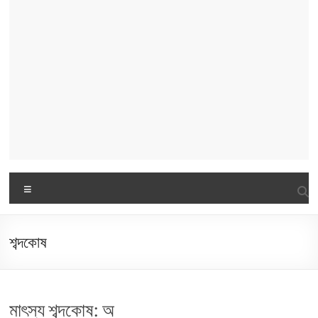
Menu
শব্দকোষ
মাৎস্য শব্দকোষ: অ