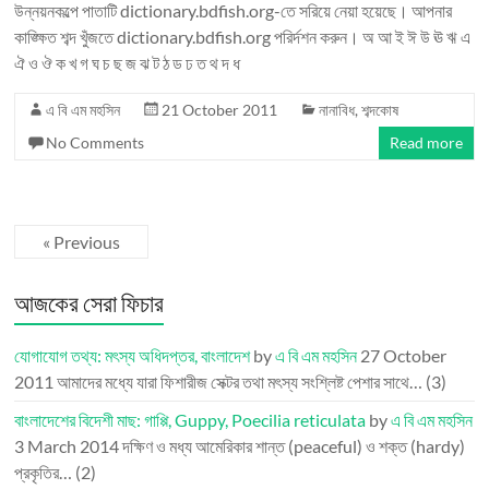
উন্নয়নকল্পে পাতাটি dictionary.bdfish.org-তে সরিয়ে নেয়া হয়েছে। আপনার
কাঙ্ক্ষিত শব্দ খুঁজতে dictionary.bdfish.org পরির্দশন করুন। অ আ ই ঈ উ ঊ ঋ এ
ঐ ও ঔ ক খ গ ঘ চ ছ জ ঝ ট ঠ ড ঢ ত থ দ ধ
এ বি এম মহসিন
21 October 2011
নানাবিধ
,
শব্দকোষ
No Comments
Read more
« Previous
আজকের সেরা ফিচার
যোগাযোগ তথ্য: মৎস্য অধিদপ্তর, বাংলাদেশ
by
এ বি এম মহসিন
27 October
2011
আমাদের মধ্যে যারা ফিশারীজ সেক্টর তথা মৎস্য সংশ্লিষ্ট পেশার সাথে…
(3)
বাংলাদেশের বিদেশী মাছ: গাপ্পি, Guppy, Poecilia reticulata
by
এ বি এম মহসিন
3 March 2014
দক্ষিণ ও মধ্য আমেরিকার শান্ত (peaceful) ও শক্ত (hardy)
প্রকৃতির…
(2)