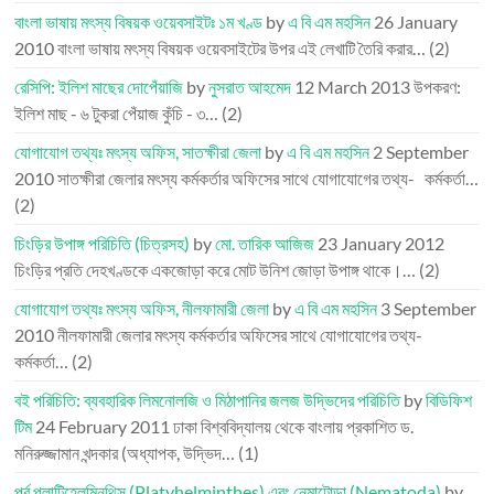
বাংলা ভাষায় মৎস্য বিষয়ক ওয়েবসাইটঃ ১ম খণ্ড
by
এ বি এম মহসিন
26 January
2010
বাংলা ভাষায় মৎস্য বিষয়ক ওয়েবসাইটের উপর এই লেখাটি তৈরি করার…
(2)
রেসিপি: ইলিশ মাছের দোপেঁয়াজি
by
নুসরাত আহমেদ
12 March 2013
উপকরণ:
ইলিশ মাছ - ৬ টুকরা পেঁয়াজ কুঁচি - ৩…
(2)
যোগাযোগ তথ্যঃ মৎস্য অফিস, সাতক্ষীরা জেলা
by
এ বি এম মহসিন
2 September
2010
সাতক্ষীরা জেলার মৎস্য কর্মকর্তার অফিসের সাথে যোগাযোগের তথ্য- কর্মকর্তা…
(2)
চিংড়ির উপাঙ্গ পরিচিতি (চিত্রসহ)
by
মো. তারিক আজিজ
23 January 2012
চিংড়ির প্রতি দেহখণ্ডকে একজোড়া করে মোট উনিশ জোড়া উপাঙ্গ থাকে।…
(2)
যোগাযোগ তথ্যঃ মৎস্য অফিস, নীলফামারী জেলা
by
এ বি এম মহসিন
3 September
2010
নীলফামারী জেলার মৎস্য কর্মকর্তার অফিসের সাথে যোগাযোগের তথ্য-
কর্মকর্তা…
(2)
বই পরিচিতি: ব্যবহারিক লিমনোলজি ও মিঠাপানির জলজ উদ্ভিদের পরিচিতি
by
বিডিফিশ
টিম
24 February 2011
ঢাকা বিশ্ববিদ্যালয় থেকে বাংলায় প্রকাশিত ড.
মনিরুজ্জামান খন্দকার (অধ্যাপক, উদ্ভিদ…
(1)
পর্ব প্লাটিহেলমিনথিস (Platyhelminthes) এবং নেমাটোডা (Nematoda)
by