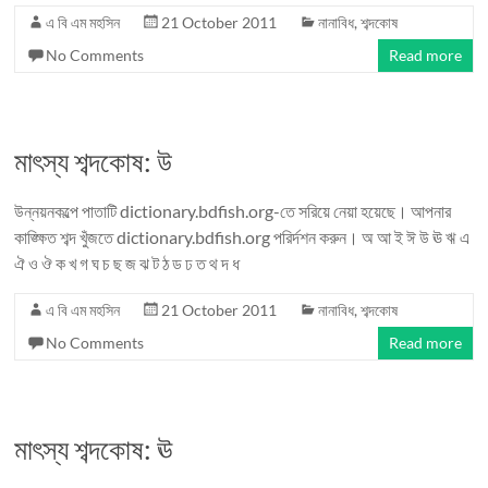
এ বি এম মহসিন
21 October 2011
নানাবিধ
,
শব্দকোষ
No Comments
Read more
মাৎস্য শব্দকোষ: উ
উন্নয়নকল্পে পাতাটি dictionary.bdfish.org-তে সরিয়ে নেয়া হয়েছে। আপনার
কাঙ্ক্ষিত শব্দ খুঁজতে dictionary.bdfish.org পরির্দশন করুন। অ আ ই ঈ উ ঊ ঋ এ
ঐ ও ঔ ক খ গ ঘ চ ছ জ ঝ ট ঠ ড ঢ ত থ দ ধ
এ বি এম মহসিন
21 October 2011
নানাবিধ
,
শব্দকোষ
No Comments
Read more
মাৎস্য শব্দকোষ: ঊ