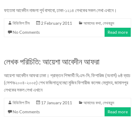
ফাতেমা আবেদীন নাজলা পূর্ব বাসাবো, ঢাকা-১২১৪ লেখকের সকল লেখা এখানে।
বিডিফিশ টিম
2 February 2011
আমাদের কথা
,
লেখকবৃন্দ
No Comments
Read more
লেখক পরিচিতি: আয়েশা আবেদীন আফরা
আয়েশা আবেদীন আফরা ঢাকা। প্রাক্তন শিক্ষার্থী বি.এস-সি. ফিশারিজ (অনার্স) ৬ষ্ঠ ব্যাচ
(সেশনঃ২০০৪-২০০৫) শেখ ফজিলাতুননেছা মুজিব ফিশারীজ কলেজ মেলান্দহ, জামালপুর
লেখকের সকল লেখা এখানে
বিডিফিশ টিম
17 January 2011
আমাদের কথা
,
লেখকবৃন্দ
No Comments
Read more