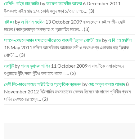
রেসিপি: বাইম মাছ ভাজি
by
আয়েশা আবেদীন আফরা
6 December 2011
উপকরণ: বাইম মাছ ১/২ কেজি হলুদ গুড়া ১/৩ চা চামচ…
(3)
রাইকর
by
এ বি এম মহসিন
13 October 2009
বাংলাদেশের রুই জাতীয় ছোট
মাছের (প্রাপ্তবয়স্ক অবস্থায় যে প্রজাতির মাছের…
(3)
সামনে-পেছনে সমান দক্ষতায় সাঁতরাতে পারদর্শী “ব্ল্যাক গোস্ট” মাছ
by
এ বি এম মহসিন
18 May 2011
দক্ষিণ আমেরিকার আমাজন নদী ও তৎসংলগ্ন এলাকার মাছ “ব্ল্যাক
গোস্ট”…
(3)
সরপুঁটি
by
শামস মুহাম্মদ গালিব
11 October 2009
এ মাছটিকে এলাকাভেদে
শুধুমাত্র পুঁটি, সরল পুঁটিও বলা হয়ে থাকে।…
(3)
দেশী শিং-মাগুর মাছের পরিচিতি ও প্রাকৃতিক প্রজনন
by
মোঃ আবুল কালাম আজাদ
8
November 2012
মিঠাপানির মৎস্যচাষের ক্ষেত্র হিসেবে বাংলাদেশ পৃথিবীর প্রথম
সারির দেশগুলোর মধ্যে…
(2)