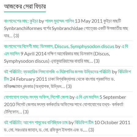
আজকের সেরা ফিচার
বাংলাদেশের মাছ: কুইচা
by
শামস মুহাম্মদ গালিব
13 May 2011
কুইচা মাছটি
Synbranchiformes বর্গের Synbranchidae গোত্রের একটি ঈলজাতীয় মাছ
যার…
(3)
বাংলাদেশের বিদেশী মাছ: ডিসকাস, Discus, Symphysodon discus
by
এ বি
এম মহসিন
9 April 2014
দক্ষিণ আমেরিকার মাছ ডিসকাস (Discus,
Symphysodon discus) এ্যাকুয়ারিয়ামের বাহারি মাছ…
(3)
বই পরিচিতি: ব্যবহারিক লিমনোলজি ও মিঠাপানির জলজ উদ্ভিদের পরিচিতি
by
বিডিফিশ
টিম
24 February 2011
ঢাকা বিশ্ববিদ্যালয় থেকে বাংলায় প্রকাশিত ড.
মনিরুজ্জামান খন্দকার (অধ্যাপক, উদ্ভিদ…
(3)
যোগাযোগ তথ্যঃ মৎস্য অফিস, সিলেট জেলা
by
এ বি এম মহসিন
5 September
2010
সিলেট জেলার মৎস্য কর্মকর্তার অফিসের সাথে যোগাযোগের তথ্য- কর্মকর্তা
টেলিফোন…
(3)
বই পরিচিতি: আপেল শামুকের বাণিজ্যিক চাষ
by
বিডিফিশ টিম
10 October 2011
ড. মো. সরওয়ার জাহান, ড. মো. রফিকুল ইসলাম এবং ড.…
(3)