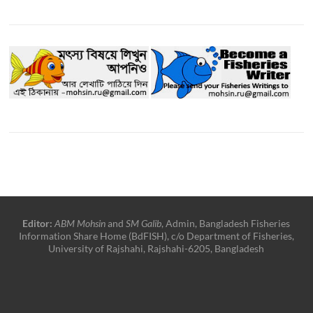
Editor:
ABM Mohsin
and
SM Galib
, Admin, Bangladesh Fisheries
Information Share Home (BdFISH), c/o Department of Fisheries,
University of Rajshahi, Rajshahi-6205, Bangladesh