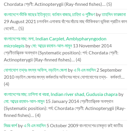
Chordata শ্রেণী: Actinopterygii (Ray-finned fishes)…
(5)
বাংলাদেশে শুঁটকি মাছের ইতিবৃত্ত: বর্তমান বাজার, চাহিদা ও পুষ্টিগুণ
by
তাহসিন ফারজানা
29 August 2021
চলনবিল এলাকায় বাঁশের মাঁচায় মাছ শুঁটকিকরণ ভূমিকা প্রাচীন কাল
থেকেই…
(5)
বাংলাদেশের মাছ: মলা, Indian Carplet, Amblypharyngodon
microlepis
by
মো: আব্দুর রহমান-আল-মামুন
13 November 2014
শ্রেণীতাত্ত্বিক অবস্থান (Systematic position): পর্ব: Chordata শ্রেণী:
Actinopterygii (Ray-finned fishes)…
(4)
যোগাযোগ তথ্যঃ মৎস্য অফিস, নড়াইল জেলা
by
এ বি এম মহসিন
2 September
2010
নড়াইল জেলার মৎস্য কর্মকর্তার অফিসের সাথে যোগাযোগের তথ্য- কর্মকর্তা…
(4)
বাংলাদেশের মাছ: চাপিলা বা খয়রা, Indian river shad, Gudusia chapra
by
মো: আব্দুর রহমান-আল-মামুন
15 January 2014
শ্রেণীতাত্ত্বিক অবস্থান
(Systematic position): পর্ব: Chordata শ্রেণী: Actinopterygii (Ray-
finned fishes)…
(4)
মিরর কার্প
by
এ বি এম মহসিন
5 October 2009
বাংলাদেশের চাষকৃত রুই জাতীয়