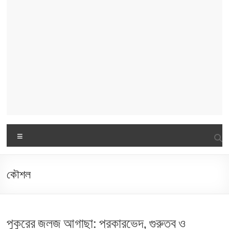
Menu
কৌশল
পুকুরের জলজ আগাছা: প্রকারভেদ, গুরুত্ব ও