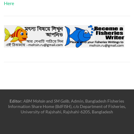
Here
Editor:
ABM Mohsin
and
SM Galib
, Admin, Bangladesh Fisheries
Information Share Home (BdFISH), c/o Department of Fisheries,
University of Rajshahi, Rajshahi-6205, Bangladesh