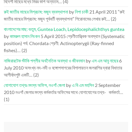
বিদেশী মাছের মধ্যে মিরর কার্প অন্যতম…
(4)
রুই জাতীয় মাছের মিশ্রচাষ: মজুদ ব্যবস্থাপনা
by
নিপা চাকী
21 April 2011
“রুই
জাতীয় মাছের মিশ্রচাষ: মজুদ পূর্ববর্তী ব্যবস্থাপনা” শিরোনামের লেখায় রুই…
(2)
বাংলাদেশের মাছ: গুতুম, Guntea Loach, Lepidocephalichthys guntea
by
কামরুল হাসান লিংকন
5 April 2015
শ্রেণীতাত্ত্বিক অবস্থান (Systematic
position) পর্ব: Chordata শ্রেণী: Actinopterygii (Ray-finned
fishes)…
(2)
নাজিরারটেক শুঁটকি পল্লীর অর্থনৈতিক অবস্থা ও জীবনমান
by
এস এম আবু নাছের
6
July 2010
অসংখ্য নদ-নদী ও বঙ্গোপসাগরের বিশালায়তন জলরাশির দ্বারা বিধাতার
আশীর্বাদপুষ্ট একটি…
(2)
যোগাযোগ তথ্যঃ মৎস্য অফিস, নওগাঁ জেলা
by
এ বি এম মহসিন
2 September
2010
নওগাঁ জেলার মৎস্য কর্মকর্তার অফিসের সাথে যোগাযোগের তথ্য- কর্মকর্তা…
(1)