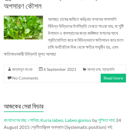
অপসারণ কৌশল
আগাছা: চাষের জমিতে কাঙ্খিত ফসলের পাশাপাশি
বিভিন্ন উদ্ভিদের উপস্থিতি দেখতে পাওয়া যায়, যা পুষ্টি
উপাদান ও বাসস্থানের জন্য কাঙ্ক্ষিত ফসলের সাথে
প্রতিযোগিতা করে বা বিভিন্নভাবে ক্ষতিসাধন করে ফলে
চাষি অর্থনৈতিক দিক থেকে ক্ষতির সম্মুখীন হয়, এমন
ক্ষতিসাধনকারী উদ্ভিদই মূলত আগাছা
জান্নাতুল মাওয়া
6 September 2021
মাৎস্য চাষ
,
স্বাদুপানি
No Comments
Read more
আজকের সেরা ফিচার
বাংলাদেশের মাছ: গোনিয়া, Kuria labeo, Labeo gonius
by
সুস্মিতা সাহা
24
August 2015
শ্রেণীতাত্ত্বিক অবস্থান (Systematic position) পর্ব: