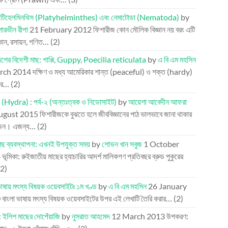
প্লাটিহেলমিনথিস (Platyhelminthes) এবং নেমাটোডা (Nematoda)
by
পারভীন রীপা
21 February 2012
ফিশারীজ কোন মৌলিক বিজ্ঞান নয় বরং এটি
্ঞান, রসায়ন, গণিত…
(2)
েশের বিদেশী মাছ: গাপ্পি, Guppy, Poecilia reticulata
by
এ বি এম মহসিন
rch 2014
দক্ষিণ ও মধ্য আমেরিকার শান্ত (peaceful) ও শক্ত (hardy)
তির…
(2)
া (Hydra) : পর্ব-২ (অন্তঃত্বক ও নিডোসাইট)
by
আয়েশা আবেদীন আফরা
ugust 2015
ফিশারীজকে বুঝতে হলে জীববিজ্ঞানের পাঠ ভালভাবে জানা থাকার
জন। এজন্য…
(2)
মাছ ব্যবস্থাপনা: এখনই উপযুক্ত সময়
by
শোভন খান সবুজ
1 October
4
ভূমিকা: রুইজাতীয় মাছের হ্যাচারির আদর্শ মালিকগণ প্রতিবছর ব্রুড পুকুরের
(2)
ভাষায় মৎস্য বিষয়ক ওয়েবসাইটঃ ১ম খণ্ড
by
এ বি এম মহসিন
26 January
0
বাংলা ভাষায় মৎস্য বিষয়ক ওয়েবসাইটের উপর এই লেখাটি তৈরি করার…
(2)
: ইলিশ মাছের দোপেঁয়াজি
by
নুসরাত আহমেদ
12 March 2013
উপকরণ: