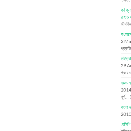
পর্ব 
রাহাত 
জীববিজ
বাংলাদ
3 Ma
প্রকৃ
হাইড্র
29 A
প্রয়ো
ব্রুড 
201
পূর্ণ…
বাংলা 
201
রেসিপি