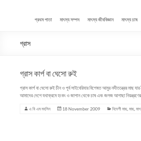
প্রথম পাতা
মাৎস্য সম্পদ
মাৎস্য জীববিজ্ঞান
মাৎস্য চাষ
গ্রাস
গ্রাস কার্প বা ঘেসো রুই
গ্রাস কার্প বা ঘেসো রুই চীন ও পূর্ব সাইবেরিযার বিশেষত আমুর নদীতন্ত্রে
আমাদের দেশে যথাক্রমে হংকং ও জাপান থেকে চাষ এবং জলজ আগাছা নিয়ন্ত্রণের
এ বি এম মহসিন
18 November 2009
বিদেশী মাছ
,
মাছ
,
মাৎ