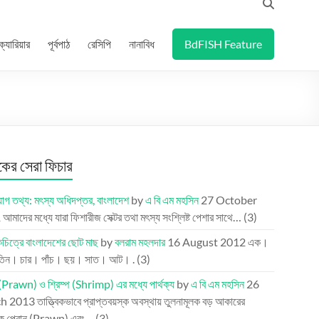
ক্যারিয়ার
পূর্বপাঠ
রেসিপি
নানাবিধ
BdFISH Feature
র সেরা ফিচার
গ তথ্য: মৎস্য অধিদপ্তর, বাংলাদেশ
by
এ বি এম মহসিন
27 October
1
আমাদের মধ্যে যারা ফিশারীজ সেক্টর তথা মৎস্য সংশ্লিষ্ট পেশার সাথে…
(3)
িত্রে বাংলাদেশের ছোট মাছ
by
বলরাম মহলদার
16 August 2012
এক।
তিন। চার। পাঁচ। ছয়। সাত। আট। .
(3)
(Prawn) ও শ্রিম্প (Shrimp) এর মধ্যে পার্থক্য
by
এ বি এম মহসিন
26
h 2013
তাত্ত্বিকভাবে প্রাপ্তবয়স্ক অবস্থায় তুলনামূলক বড় আকারের
কে প্রোন (Prawn) এবং…
(3)