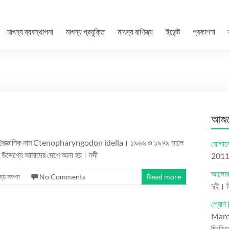
মাৎস্য ব্যবস্থাপনা
মাৎস্য প্রযুক্তি
মাৎস্য বাণিজ্য
ইভেন্ট
প্রকাশনা
আজকে
র মাছ যার বৈজ্ঞানিক নাম Ctenopharyngodon idella। ১৯৬৬ ও ১৯৭৯ সালে
যোগাযো
 উদ্দেশ্যে আমাদের দেশে আনা হয়। নদী
201
আলোকচ
স্য সম্পদ
No Comments
Read more
দুই। 
প্রোন 
Marc
চিংড়ি