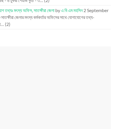
ছ - ৬ টুকরা পেঁয়াজ কুঁচি - ৩…
(2)
গ তথ্যঃ মৎস্য অফিস, সাতক্ষীরা জেলা
by
এ বি এম মহসিন
2 September
0
সাতক্ষীরা জেলার মৎস্য কর্মকর্তার অফিসের সাথে যোগাযোগের তথ্য-
তা…
(2)