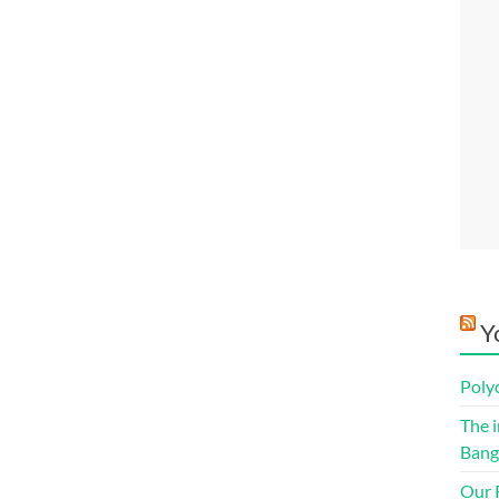
Y
Poly
The i
Bang
Our R