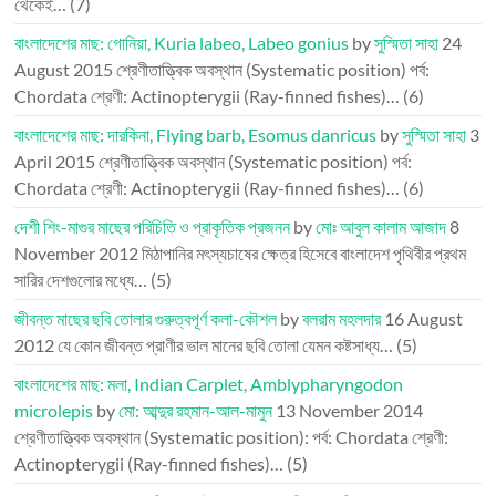
থেকেই…
(7)
বাংলাদেশের মাছ: গোনিয়া, Kuria labeo, Labeo gonius
by
সুস্মিতা সাহা
24
August 2015
শ্রেণীতাত্ত্বিক অবস্থান (Systematic position) পর্ব:
Chordata শ্রেণী: Actinopterygii (Ray-finned fishes)…
(6)
বাংলাদেশের মাছ: দারকিনা, Flying barb, Esomus danricus
by
সুস্মিতা সাহা
3
April 2015
শ্রেণীতাত্ত্বিক অবস্থান (Systematic position) পর্ব:
Chordata শ্রেণী: Actinopterygii (Ray-finned fishes)…
(6)
দেশী শিং-মাগুর মাছের পরিচিতি ও প্রাকৃতিক প্রজনন
by
মোঃ আবুল কালাম আজাদ
8
November 2012
মিঠাপানির মৎস্যচাষের ক্ষেত্র হিসেবে বাংলাদেশ পৃথিবীর প্রথম
সারির দেশগুলোর মধ্যে…
(5)
জীবন্ত মাছের ছবি তোলার গুরুত্বপূর্ণ কলা-কৌশল
by
বলরাম মহলদার
16 August
2012
যে কোন জীবন্ত প্রাণীর ভাল মানের ছবি তোলা যেমন কষ্টসাধ্য…
(5)
বাংলাদেশের মাছ: মলা, Indian Carplet, Amblypharyngodon
microlepis
by
মো: আব্দুর রহমান-আল-মামুন
13 November 2014
শ্রেণীতাত্ত্বিক অবস্থান (Systematic position): পর্ব: Chordata শ্রেণী:
Actinopterygii (Ray-finned fishes)…
(5)