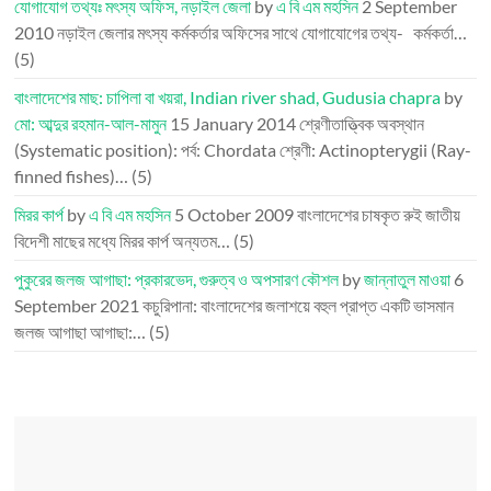
যোগাযোগ তথ্যঃ মৎস্য অফিস, নড়াইল জেলা
by
এ বি এম মহসিন
2 September
2010
নড়াইল জেলার মৎস্য কর্মকর্তার অফিসের সাথে যোগাযোগের তথ্য- কর্মকর্তা…
(5)
বাংলাদেশের মাছ: চাপিলা বা খয়রা, Indian river shad, Gudusia chapra
by
মো: আব্দুর রহমান-আল-মামুন
15 January 2014
শ্রেণীতাত্ত্বিক অবস্থান
(Systematic position): পর্ব: Chordata শ্রেণী: Actinopterygii (Ray-
finned fishes)…
(5)
মিরর কার্প
by
এ বি এম মহসিন
5 October 2009
বাংলাদেশের চাষকৃত রুই জাতীয়
বিদেশী মাছের মধ্যে মিরর কার্প অন্যতম…
(5)
পুকুরের জলজ আগাছা: প্রকারভেদ, গুরুত্ব ও অপসারণ কৌশল
by
জান্নাতুল মাওয়া
6
September 2021
কচুরিপানা: বাংলাদেশের জলাশয়ে বহুল প্রাপ্ত একটি ভাসমান
জলজ আগাছা আগাছা:…
(5)