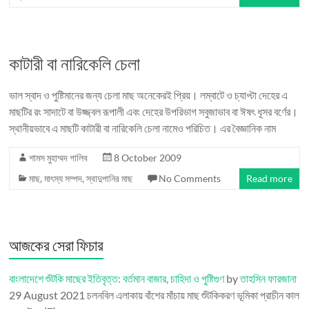
কাটারী বা নারিকেলি চেলা
ভাল স্বাদ ও পুষ্টিমানের জন্য চেলা মাছ অনেকেরই প্রিয়। লম্বাটে ও চ্যাপ্টা দেহের এ
মাছটির রং সাদাটে বা উজ্জ্বল রূপালী এবং দেহের উপরিভাগ সবুজাভাব বা ঈষৎ ধূসর বর্ণের।
স্থানীয়ভাবে এ মাছটি কাটারী বা নারিকেলি চেলা নামেও পরিচিত। এর বৈজ্ঞানিক নাম
শামস মুহাম্মদ গালিব
8 October 2009
মাছ
,
মাৎস্য সম্পদ
,
স্বাদুপানির মাছ
No Comments
Read more
আজকের সেরা ফিচার
বাংলাদেশে শুঁটকি মাছের ইতিবৃত্ত: বর্তমান বাজার, চাহিদা ও পুষ্টিগুণ
by
তাহসিন ফারজানা
29 August 2021
চলনবিল এলাকায় বাঁশের মাঁচায় মাছ শুঁটকিকরণ ভূমিকা প্রাচীন কাল