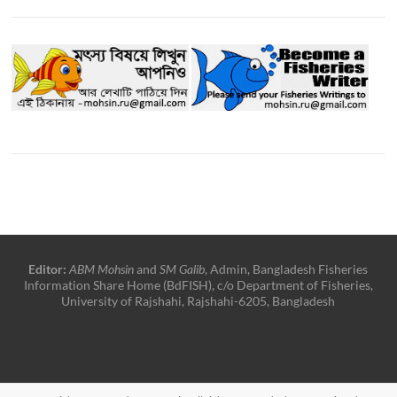
Editor:
ABM Mohsin
and
SM Galib
, Admin, Bangladesh Fisheries
Information Share Home (BdFISH), c/o Department of Fisheries,
University of Rajshahi, Rajshahi-6205, Bangladesh