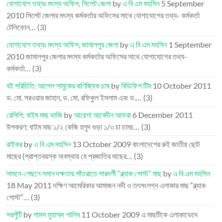
যোগাযোগ তথ্যঃ মৎস্য অফিস, সিলেট জেলা
by
এ বি এম মহসিন
5 September
2010
সিলেট জেলার মৎস্য কর্মকর্তার অফিসের সাথে যোগাযোগের তথ্য- কর্মকর্তা
টেলিফোন…
(3)
যোগাযোগ তথ্যঃ মৎস্য অফিস, জামালপুর জেলা
by
এ বি এম মহসিন
1 September
2010
জামালপুর জেলার মৎস্য কর্মকর্তার অফিসের সাথে যোগাযোগের তথ্য-
কর্মকর্তা…
(3)
বই পরিচিতি: আপেল শামুকের বাণিজ্যিক চাষ
by
বিডিফিশ টিম
10 October 2011
ড. মো. সরওয়ার জাহান, ড. মো. রফিকুল ইসলাম এবং ড.…
(3)
রেসিপি: বাইম মাছ ভাজি
by
আয়েশা আবেদীন আফরা
6 December 2011
উপকরণ: বাইম মাছ ১/২ কেজি হলুদ গুড়া ১/৩ চা চামচ…
(3)
রাইকর
by
এ বি এম মহসিন
13 October 2009
বাংলাদেশের রুই জাতীয় ছোট
মাছের (প্রাপ্তবয়স্ক অবস্থায় যে প্রজাতির মাছের…
(3)
সামনে-পেছনে সমান দক্ষতায় সাঁতরাতে পারদর্শী “ব্ল্যাক গোস্ট” মাছ
by
এ বি এম মহসিন
18 May 2011
দক্ষিণ আমেরিকার আমাজন নদী ও তৎসংলগ্ন এলাকার মাছ “ব্ল্যাক
গোস্ট”…
(3)
সরপুঁটি
by
শামস মুহাম্মদ গালিব
11 October 2009
এ মাছটিকে এলাকাভেদে