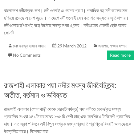
বাংলাদেশ নদীমাতৃক দেশ। নদী গুলোই এ দেশের প্রাণ। শতাধিক বড় নদী জালের মত
ছড়িয়ে রয়েছে এ দেশ জুড়ে। এ দেশে নদী গুলোই যেন কত শত সভ্যতার সূতিকাগার।
নদীগুলোর দু’পাশেই গড়ে উঠেছে সহস্র নগর ও বন্দর। নদীগুলোর কোনটি ছোট আবার
কোনটি
মোঃ ফয়জুল হাসান ফাহাদ
29 March 2012
জলাশয়
,
মাৎস্য সম্পদ
No Comments
Read more
রাজশাহী এলাকার পদ্মা নদীর মৎস্য জীববৈচিত্র্য:
অতীত, বর্তমান ও ভবিষ্যত
রাজশাহী এলাকার (গোদাগাড়ী থেকে চারঘাট পর্যন্ত) পদ্মা নদীতে রেকর্ডকৃত মৎস্য
প্রজাতির সংখ্যা ১৪১টি যার মধ্যে ১৩৬ টি দেশী মাছ এবং অবশিষ্ট ৫টি বিদেশী প্রজাতির
মাছ। এত স্বল্প পরিসরে এই বিপুল সংখ্যক মৎস্য প্রজাতি প্রাপ্তির বিষয়টি আমাদেরকে
উদ্বেলিত করে। বিশেষত যারা