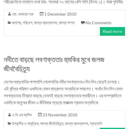
শরীরের দিকে তাকালে দেখা যায়- শতকরা ৭০ ভাগের বেশি পানি (উৎস: ১)। সারা পৃথিবীর
মো: এমদাদুল হক
1 December 2010
জলাশয়
,
পরিবেশ
,
মাৎস্য ব্যবস্থাপনা
,
মাৎস্য সম্পদ
No Comments
Read more
নদীতে বাড়ছে লবণাক্ততাঃ হুমকির মুখে জলজ
জীববৈচিত্র্য
দেশের স্বাদুপানির পাশাপাশি লোনাপানির নদীর লবণাক্ততাও দিন দিন বেড়েই চলেছে।
এই বৃদ্ধির পরিমাণ একদিকে যেমন মাত্রাগত অন্যদিকে সময়গত। অর্থাৎ দিন দিন যেমন
লবণাক্ততার তীব্রতা বাড়ছে তেমনই বাড়ছে লবণাক্ততার স্থায়ীত্ব। এর ফলশ্রুতিতে
একদিকে মানুষের জীবন ও জীবিকায় পড়েছে মারাত্মক প্রভাব অন্যদিকে
এ বি এম মহসিন
23 November 2010
উপকূলীয় ও সামূদ্রিক
,
মাৎস্য জীববৈচিত্র্য
,
মাৎস্য ব্যবস্থাপনা
,
স্বাদুপানি