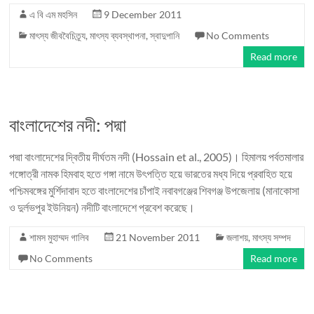
এ বি এম মহসিন
9 December 2011
মাৎস্য জীববৈচিত্র্য
,
মাৎস্য ব্যবস্থাপনা
,
স্বাদুপানি
No Comments
Read more
বাংলাদেশের নদী: পদ্মা
পদ্মা বাংলাদেশের দ্বিতীয় দীর্ঘতম নদী (Hossain et al., 2005)। হিমালয় পর্বতমালার
গঙ্গোত্রী নামক হিমবাহ হতে গঙ্গা নামে উৎপত্তি হয়ে ভারতের মধ্য দিয়ে প্রবাহিত হয়ে
পশ্চিমবঙ্গের মুর্শিদাবাদ হতে বাংলাদেশের চাঁপাই নবাবগঞ্জের শিবগঞ্জ উপজেলায় (মানাকোসা
ও দুর্লভপুর ইউনিয়ন) নদীটি বাংলাদেশে প্রবেশ করেছে।
শামস মুহাম্মদ গালিব
21 November 2011
জলাশয়
,
মাৎস্য সম্পদ
No Comments
Read more