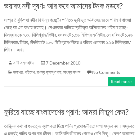
ভয়াবহ নদী দূষণঃ আর কবে আমাদের টনক নড়বে?
সম্প্রতি বুড়িগঙ্গা নদীর বিভিন্ন পয়েন্টের পানিতে দ্রবীভূত অক্সিজেনের যে পরিমাণ পাওয়া
গেছে তা এক কথায় ভয়াবহ। সেখানকার পানিতে দ্রবীভূত অক্সিজেনের পরিমাণ হচ্ছে-
মিলব্যারাকে ০.৩৮ মিলিগ্রাম/লিটার, সদরঘাটে ১.৫৬ মিলিগ্রাম/লিটার, সোয়ারিঘাটে ১.২৬
মিলিগ্রাম/লিটার, চাঁদনীঘাটে ১.৮০ মিলিগ্রাম/লিটার ও বরিশুর এলাকায় ১.৯৬ মিলিগ্রাম/
লিটার। অথচ
এ বি এম মহসিন
7 December 2010
জলাশয়
,
পরিবেশ
,
মাৎস্য ব্যবস্থাপনা
,
মাৎস্য সম্পদ
No Comments
Read more
ফুরিয়ে যাচ্ছে বাংলাদেশের প্রাণ: আমরা নিশ্চুপ কেন?
তাত্ত্বিক কথা বা গুরুত্বের ব্যাপকতা দিয়ে পানির প্রয়োজনীয়তা মাপা সম্ভব নয়। সম্ভবত
এ জন্যই পানির অপর নাম জীবন। আমি বলি জীবনের থেকেও বেশি কিছু। কেন? আমাদের