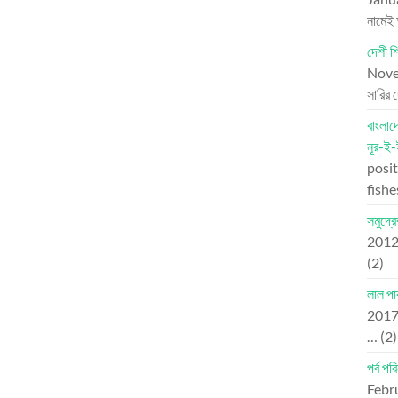
নামেই
দেশী শ
Nove
সারির 
বাংলা
নূর-ই
posit
fish
সমুদ্র
201
(2)
লাল পাক
201
…
(2)
পর্ব প
Febr