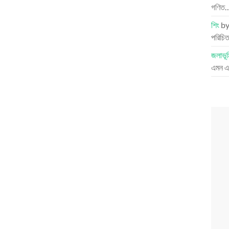
গণিত
শিং
b
পরিচিত
জলাভূম
এমন এক