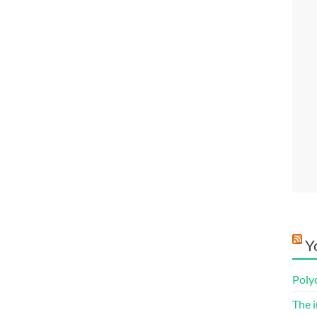
Y
Poly
The i