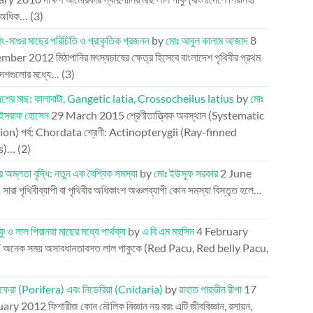
 অধিক…
(3)
িং-মাগুর মাছের পরিচিতি ও প্রাকৃতিক প্রজনন
by
মোঃ আবুল কালাম আজাদ
8
mber 2012
মিঠাপানির মৎস্যচাষের ক্ষেত্র হিসেবে বাংলাদেশ পৃথিবীর প্রথম
দেশগুলোর মধ্যে…
(3)
দেশের মাছ: কালাবাটা, Gangetic latia, Crossocheilus latius
by
মোঃ
-ইসরাক হোসেন
29 March 2015
শ্রেণীতাত্ত্বিক অবস্থান (Systematic
ion) পর্ব: Chordata শ্রেণী: Actinopterygii (Ray-finned
es)…
(2)
ের অম্লতা বৃদ্ধি: নতুন এক বৈশ্বিক সমস্যা
by
মোঃ ইউসুফ সরকার
2 June
2
সারা পৃথিবীব্যাপী বা পৃথিবীর অধিকাংশ অঞ্চলব্যাপী কোন সমস্যা বিস্তৃত হলে…
ু ও লাল পিরানহা মাছের মধ্যে পার্থক্য
by
এ বি এম মহসিন
4 February
7
অনেক সময় অসাবধানতাবসত লাল পাকুকে (Red Pacu, Red belly Pacu,
রিফেরা (Porifera) এবং নিডেরিয়া (Cnidaria)
by
রাহাত পারভীন রীপা
17
uary 2012
ফিশারীজ কোন মৌলিক বিজ্ঞান নয় বরং এটি জীববিজ্ঞান, রসায়ন,