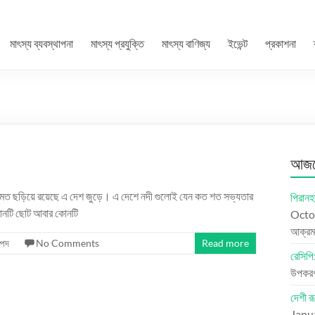
মাৎস্য ব্যবস্থাপনা
মাৎস্য প্রযুক্তি
মাৎস্য বাণিজ্য
ইভেন্ট
প্রকাশনা
আজকে
র মত ছড়িয়ে রয়েছে এ দেশ জুড়ে। এ দেশে নদী গুলোই যেন কত শত সভ্যতার
পিরানহ
কোনটি ছোট আবার কোনটি
Octo
আক্রম
্পদ
No Comments
Read more
রেসিপি:
উপকরণ:
দেশী রূ
Janu