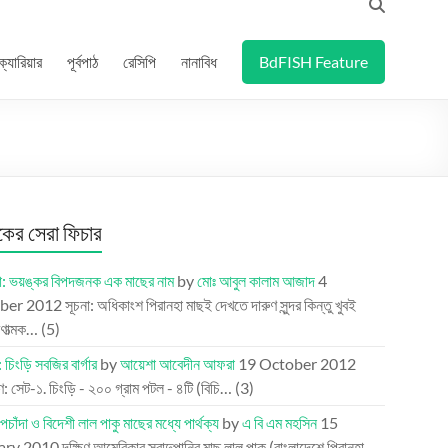
ক্যারিয়ার
পূর্বপাঠ
রেসিপি
নানাবিধ
BdFISH Feature
র সেরা ফিচার
া: ভয়ঙ্কর বিপদজনক এক মাছের নাম
by
মোঃ আবুল কালাম আজাদ
4
ber 2012
সূচনা: অধিকাংশ পিরানহা মাছই দেখতে দারুণ সুন্দর কিন্তু খুবই
ণাত্মক…
(5)
 চিংড়ি সবজির বার্গার
by
আয়েশা আবেদীন আফরা
19 October 2012
 সেট-১. চিংড়ি - ২০০ গ্রাম পটল - ৪টি (বিচি…
(3)
পচাঁদা ও বিদেশী লাল পাকু মাছের মধ্যে পার্থক্য
by
এ বি এম মহসিন
15
ary 2010
দক্ষিণ আমেরিকার স্বাদুপানির মাছ লাল পাকু (বাংলাদেশে পিরানহা