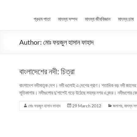
প্রথম পাতা
মাৎস্য সম্পদ
মাৎস্য জীববিজ্ঞান
মাৎস্য চাষ
Author:
মোঃ ফয়জুল হাসান ফাহাদ
বাংলাদেশের নদী: চিত্রা
বাংলাদেশ নদীমাতৃক দেশ। নদী গুলোই এ দেশের প্রাণ। শতাধিক বড় নদী জালে
সূতিকাগার। নদীগুলোর দু’পাশেই গড়ে উঠেছে সহস্র নগর ও বন্দর। নদীগুলোর 
মোঃ ফয়জুল হাসান ফাহাদ
29 March 2012
জলাশয়
,
মাৎস্য সম