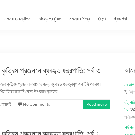
মাৎস্য ব্যবস্থাপনা
মাৎস্য প্রযুক্তি
মাৎস্য বাণিজ্য
ইভেন্ট
প্রকাশনা
ত্রিম প্রজননে ব্যবহৃত যন্ত্রপাতি: পর্ব-৩
আজকে
াছের কৃত্রিম প্রজনন করানোর জন্য ব্যবহৃত গুরুত্বপূর্ণ একটি উপকরণ।
রেসিপি
্রকাশিত ফিচারে আমি যেসব উপকরণ ব্যবহার
ইলিশ মা
বই পরি
,
হ্যাচারি
No Comments
Read more
টিম
24
মনিরুজ
পর্ব 
ত্রিম প্রজননে ব্যবহৃত যন্ত্রপাতি: পর্ব-২
রাহাত 