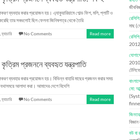
জীববিজ
করণ ব্যবহার করার প্রয়োজন হয়। এ্যাকুয়ারিয়ামে গোল্ড ফিশ, মলি, প্লাটি ও
রেসিপি:
 করেছি তার সবগুলোই ছিল ফেলনা জিনিষপত্র থেকে তৈরি
মাছ (
,
হ্যাচারি
No Comments
Read more
রেসিপি
201
যোগায
ৃত্রিম প্রজননে ব্যবহৃত যন্ত্রপাতি
201
টেলি
পকরণ ব্যবহার করার প্রয়োজন হয়। বিভিন্ন বাহারি মাছের প্রজনন করার সময়
বাংলা
াকে যথাসময়ে আলাদা করা। আমাদের দেশে বিদেশি
মো: আব
(Syst
,
হ্যাচারি
No Comments
Read more
finne
জিনতত্ত
বিজ্ঞা
বউ বা র