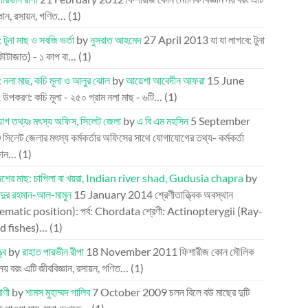
্ঞান, রসায়ন, গণিত…
(1)
 টুনা মাছ ও সবজি ভর্তা
by
নুসরাত আহমেদ
27 April 2013
যা যা লাগবে: টুনা
কৌটাজাত) - ১ কাপ বা…
(1)
: নলা মাছ, কচি মূলা ও আলুর ঝোল
by
আয়েশা আবেদীন আফরা
15 June
2
উপকরণ: কচি মূলা - ২৫০ গ্রাম নলা মাছ - ৬টি…
(1)
োগ তথ্যঃ মৎস্য অফিস, সিলেট জেলা
by
এ বি এম মহসিন
5 September
0
সিলেট জেলার মৎস্য কর্মকর্তার অফিসের সাথে যোগাযোগের তথ্য- কর্মকর্তা
ফোন…
(1)
দেশের মাছ: চাপিলা বা খয়রা, Indian river shad, Gudusia chapra
by
্দুর রহমান-আল-মামুন
15 January 2014
শ্রেণীতাত্ত্বিক অবস্থান
ematic position): পর্ব: Chordata শ্রেণী: Actinopterygii (Ray-
d fishes)…
(1)
্ব
by
রাহাত পারভীন রীপা
18 November 2011
ফিশারীজ কোন মৌলিক
ন নয় বরং এটি জীববিজ্ঞান, রসায়ন, গণিত…
(1)
াণী
by
শামস মুহাম্মদ গালিব
7 October 2009
চলন বিলে বউ মাছের দুটি