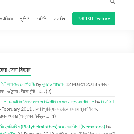
ক্যারিয়ার
পূর্বপাঠ
রেসিপি
নানাবিধ
BdFISH Feature
র সেরা ফিচার
: ইলিশ মাছের দোপেঁয়াজি
by
নুসরাত আহমেদ
12 March 2013
উপকরণ:
ছ - ৬ টুকরা পেঁয়াজ কুঁচি - ৩…
(2)
চিতি: ব্যবহারিক লিমনোলজি ও মিঠাপানির জলজ উদ্ভিদের পরিচিতি
by
বিডিফিশ
 February 2011
ঢাকা বিশ্ববিদ্যালয় থেকে বাংলায় প্রকাশিত ড.
্জামান খন্দকার (অধ্যাপক, উদ্ভিদ…
(1)
প্লাটিহেলমিনথিস (Platyhelminthes) এবং নেমাটোডা (Nematoda)
by
পারভীন রীপা
21 February 2012
ফিশারীজ কোন মৌলিক বিজ্ঞান নয় বরং এটি