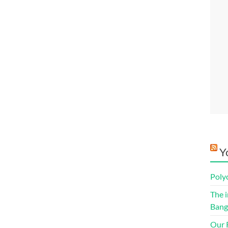
Y
Poly
The i
Bang
Our R