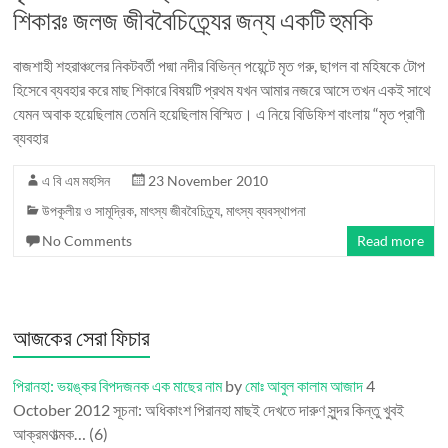
শিকারঃ জলজ জীববৈচিত্র্যের জন্য একটি হুমকি
বাজশাহী শহরাঞ্চলের নিকটবর্তী পদ্মা নদীর বিভিন্ন পয়েন্টে মৃত গরু, ছাগল বা মহিষকে টোপ
হিসেবে ব্যবহার করে মাছ শিকারে বিষয়টি প্রথম যখন আমার নজরে আসে তখন একই সাথে
যেমন অবাক হয়েছিলাম তেমনি হয়েছিলাম বিস্মিত। এ নিয়ে বিডিফিশ বাংলায় “মৃত প্রাণী
ব্যবহার
এ বি এম মহসিন
23 November 2010
উপকূলীয় ও সামূদ্রিক
,
মাৎস্য জীববৈচিত্র্য
,
মাৎস্য ব্যবস্থাপনা
No Comments
Read more
আজকের সেরা ফিচার
পিরানহা: ভয়ঙ্কর বিপদজনক এক মাছের নাম
by
মোঃ আবুল কালাম আজাদ
4
October 2012
সূচনা: অধিকাংশ পিরানহা মাছই দেখতে দারুণ সুন্দর কিন্তু খুবই
আক্রমণাত্মক…
(6)