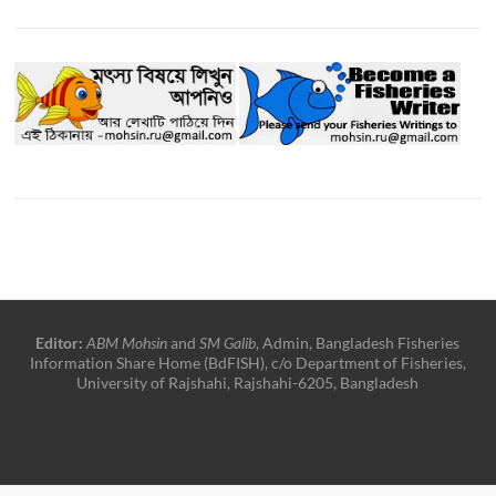
Editor:
ABM Mohsin
and
SM Galib
, Admin, Bangladesh Fisheries
Information Share Home (BdFISH), c/o Department of Fisheries,
University of Rajshahi, Rajshahi-6205, Bangladesh