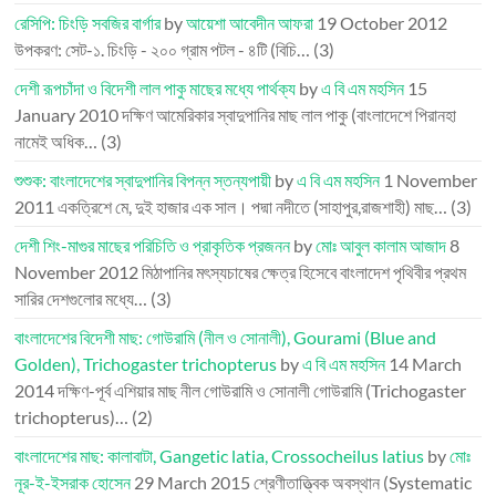
রেসিপি: চিংড়ি সবজির বার্গার
by
আয়েশা আবেদীন আফরা
19 October 2012
উপকরণ: সেট-১. চিংড়ি - ২০০ গ্রাম পটল - ৪টি (বিচি…
(3)
দেশী রূপচাঁদা ও বিদেশী লাল পাকু মাছের মধ্যে পার্থক্য
by
এ বি এম মহসিন
15
January 2010
দক্ষিণ আমেরিকার স্বাদুপানির মাছ লাল পাকু (বাংলাদেশে পিরানহা
নামেই অধিক…
(3)
শুশুক: বাংলাদেশের স্বাদুপানির বিপন্ন স্তন্যপায়ী
by
এ বি এম মহসিন
1 November
2011
একত্রিশে মে, দুই হাজার এক সাল। পদ্মা নদীতে (সাহাপুর,রাজশাহী) মাছ…
(3)
দেশী শিং-মাগুর মাছের পরিচিতি ও প্রাকৃতিক প্রজনন
by
মোঃ আবুল কালাম আজাদ
8
November 2012
মিঠাপানির মৎস্যচাষের ক্ষেত্র হিসেবে বাংলাদেশ পৃথিবীর প্রথম
সারির দেশগুলোর মধ্যে…
(3)
বাংলাদেশের বিদেশী মাছ: গোউরামি (নীল ও সোনালী), Gourami (Blue and
Golden), Trichogaster trichopterus
by
এ বি এম মহসিন
14 March
2014
দক্ষিণ-পূর্ব এশিয়ার মাছ নীল গোউরামি ও সোনালী গোউরামি (Trichogaster
trichopterus)…
(2)
বাংলাদেশের মাছ: কালাবাটা, Gangetic latia, Crossocheilus latius
by
মোঃ
নূর-ই-ইসরাক হোসেন
29 March 2015
শ্রেণীতাত্ত্বিক অবস্থান (Systematic