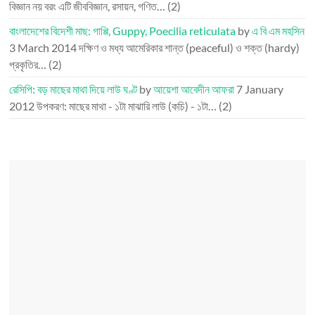
বিজ্ঞান নয় বরং এটি জীববিজ্ঞান, রসায়ন, গণিত…
(2)
বাংলাদেশের বিদেশী মাছ: গাপ্পি, Guppy, Poecilia reticulata
by
এ বি এম মহসিন
3 March 2014
দক্ষিণ ও মধ্য আমেরিকার শান্ত (peaceful) ও শক্ত (hardy)
প্রকৃতির…
(2)
রেসিপি: বড় মাছের মাথা দিয়ে লাউ ঘণ্ট
by
আয়েশা আবেদীন আফরা
7 January
2012
উপকরণ: মাছের মাথা - ১টা মাঝারি লাউ (কচি) - ১টা…
(2)