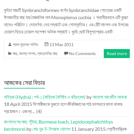
কুইচা মাছটি Synbranchiformes বর্গের Synbranchidae গোত্রের একটি
ঈলজাতীয় মাছ যার বৈজ্ঞানিক নাম Monopterus cuchia । স্থানীয়ভাবে এটি কুচ্চা
নামেও পরিচিত। দেহবর্ণনা: দেহ লম্বাটে এবং গোলাকৃতির। এর ঠোঁট মাংসল এবং উপরের
চোয়াল নিচের চোয়াল অপেক্ষা অধিক লম্বাটে। খুবই ছোট বিলুপ্তপ্রায় একটি
শামস মুহাম্মদ গালিব
13 May 2011
মাছ
,
মাৎস্য সম্পদ
,
স্বাদুপানির মাছ
No Comments
Read more
আজকের সেরা ফিচার
হাইড্রা (Hydra) : পর্ব-১ (বাহ্যিক বৈশিষ্ট্য ও বহিঃত্বক)
by
আয়েশা আবেদীন আফরা
18 April 2015
ফিশারীজকে বুঝতে হলে জীববিজ্ঞানের পাঠ ভালভাবে জানা থাকার
প্রয়োজন। এজন্য…
(4)
বাংলাদেশের মাছ: পুঁইয়া, Burmese loach, Lepidocephalichthys
berdmorei
by
মোঃ নূর-ই-ইসরাক হোসেন
11 January 2015
শ্রেণীতাত্ত্বিক