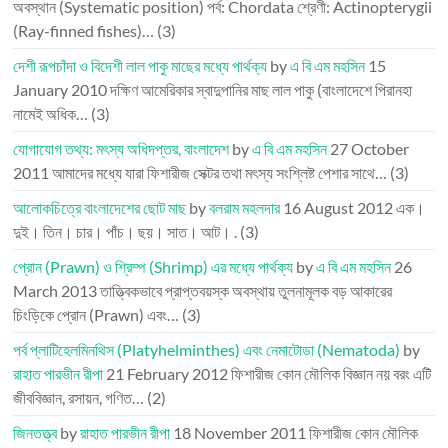
অবস্থান (Systematic position) পর্ব: Chordata শ্রেণী: Actinopterygii
(Ray-finned fishes)…
(3)
দেশী রূপচাঁদা ও বিদেশী লাল পাকু মাছের মধ্যে পার্থক্য
by
এ বি এম মহসিন
15
January 2010
দক্ষিণ আমেরিকার স্বাদুপানির মাছ লাল পাকু (বাংলাদেশে পিরানহা
নামেই অধিক…
(3)
যোগাযোগ তথ্য: মৎস্য অধিদপ্তর, বাংলাদেশ
by
এ বি এম মহসিন
27 October
2011
আমাদের মধ্যে যারা ফিশারীজ সেক্টর তথা মৎস্য সংশ্লিষ্ট পেশার সাথে…
(3)
আলোকচিত্রে বাংলাদেশের ছোট মাছ
by
বলরাম মহলদার
16 August 2012
এক।
দুই। তিন। চার। পাঁচ। ছয়। সাত। আট। .
(3)
প্রোন (Prawn) ও শ্রিম্প (Shrimp) এর মধ্যে পার্থক্য
by
এ বি এম মহসিন
26
March 2013
তাত্ত্বিকভাবে প্রাপ্তবয়স্ক অবস্থায় তুলনামূলক বড় আকারের
চিংড়িকে প্রোন (Prawn) এবং…
(3)
পর্ব প্লাটিহেলমিনথিস (Platyhelminthes) এবং নেমাটোডা (Nematoda)
by
রাহাত পারভীন রীপা
21 February 2012
ফিশারীজ কোন মৌলিক বিজ্ঞান নয় বরং এটি
জীববিজ্ঞান, রসায়ন, গণিত…
(2)
জিনতত্ত্ব
by
রাহাত পারভীন রীপা
18 November 2011
ফিশারীজ কোন মৌলিক