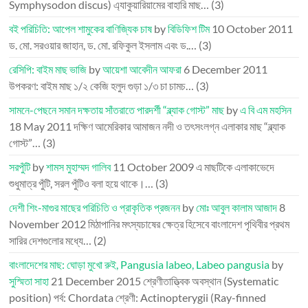
Symphysodon discus) এ্যাকুয়ারিয়ামের বাহারি মাছ…
(3)
বই পরিচিতি: আপেল শামুকের বাণিজ্যিক চাষ
by
বিডিফিশ টিম
10 October 2011
ড. মো. সরওয়ার জাহান, ড. মো. রফিকুল ইসলাম এবং ড.…
(3)
রেসিপি: বাইম মাছ ভাজি
by
আয়েশা আবেদীন আফরা
6 December 2011
উপকরণ: বাইম মাছ ১/২ কেজি হলুদ গুড়া ১/৩ চা চামচ…
(3)
সামনে-পেছনে সমান দক্ষতায় সাঁতরাতে পারদর্শী “ব্ল্যাক গোস্ট” মাছ
by
এ বি এম মহসিন
18 May 2011
দক্ষিণ আমেরিকার আমাজন নদী ও তৎসংলগ্ন এলাকার মাছ “ব্ল্যাক
গোস্ট”…
(3)
সরপুঁটি
by
শামস মুহাম্মদ গালিব
11 October 2009
এ মাছটিকে এলাকাভেদে
শুধুমাত্র পুঁটি, সরল পুঁটিও বলা হয়ে থাকে।…
(3)
দেশী শিং-মাগুর মাছের পরিচিতি ও প্রাকৃতিক প্রজনন
by
মোঃ আবুল কালাম আজাদ
8
November 2012
মিঠাপানির মৎস্যচাষের ক্ষেত্র হিসেবে বাংলাদেশ পৃথিবীর প্রথম
সারির দেশগুলোর মধ্যে…
(2)
বাংলাদেশের মাছ: ঘোড়া মুখো রুই, Pangusia labeo, Labeo pangusia
by
সুস্মিতা সাহা
21 December 2015
শ্রেণীতাত্ত্বিক অবস্থান (Systematic
position) পর্ব: Chordata শ্রেণী: Actinopterygii (Ray-finned