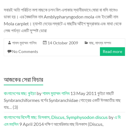
সবারই অতি পরিচিত মলা মাছকে চলন বিল এলাকায় স্থানীয়ভাবে মোয়া বা মসি নামেও
ডাকা হয়। এর বৈজ্ঞানিক নাম Amblypharyngodon mola এবং ইংরেজী নাম
Mola carplet। চ্যাপ্টা দেহের লম্বাটে এ মাছটির আঁইশ ক্ষুদ্রাকার এবং মাথা থেকে
লেজ পর্যন্ত একটি সুস্পষ্ট ডোরা
শামস মুহাম্মদ গালিব
14 October 2009
মাছ
,
মাৎস্য সম্পদ
No Comments
Read more
আজকের সেরা ফিচার
বাংলাদেশের মাছ: কুইচা
by
শামস মুহাম্মদ গালিব
13 May 2011
কুইচা মাছটি
Synbranchiformes বর্গের Synbranchidae গোত্রের একটি ঈলজাতীয় মাছ
যার…
(3)
বাংলাদেশের বিদেশী মাছ: ডিসকাস, Discus, Symphysodon discus
by
এ বি
এম মহসিন
9 April 2014
দক্ষিণ আমেরিকার মাছ ডিসকাস (Discus,