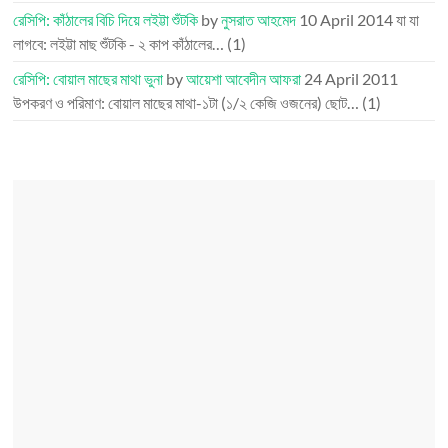
রেসিপি: কাঁঠালের বিচি দিয়ে লইট্টা শুঁটকি
by
নুসরাত আহমেদ
10 April 2014
যা যা
লাগবে: লইট্টা মাছ শুঁটকি - ২ কাপ কাঁঠালের…
(1)
রেসিপি: বোয়াল মাছের মাথা ভুনা
by
আয়েশা আবেদীন আফরা
24 April 2011
উপকরণ ও পরিমাণ: বোয়াল মাছের মাথা-১টা (১/২ কেজি ওজনের) ছোট…
(1)