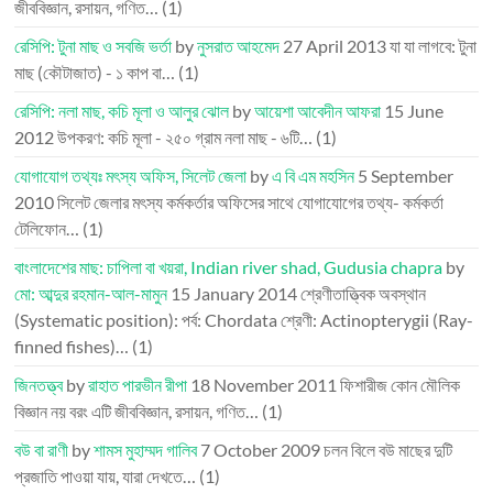
জীববিজ্ঞান, রসায়ন, গণিত…
(1)
রেসিপি: টুনা মাছ ও সবজি ভর্তা
by
নুসরাত আহমেদ
27 April 2013
যা যা লাগবে: টুনা
মাছ (কৌটাজাত) - ১ কাপ বা…
(1)
রেসিপি: নলা মাছ, কচি মূলা ও আলুর ঝোল
by
আয়েশা আবেদীন আফরা
15 June
2012
উপকরণ: কচি মূলা - ২৫০ গ্রাম নলা মাছ - ৬টি…
(1)
যোগাযোগ তথ্যঃ মৎস্য অফিস, সিলেট জেলা
by
এ বি এম মহসিন
5 September
2010
সিলেট জেলার মৎস্য কর্মকর্তার অফিসের সাথে যোগাযোগের তথ্য- কর্মকর্তা
টেলিফোন…
(1)
বাংলাদেশের মাছ: চাপিলা বা খয়রা, Indian river shad, Gudusia chapra
by
মো: আব্দুর রহমান-আল-মামুন
15 January 2014
শ্রেণীতাত্ত্বিক অবস্থান
(Systematic position): পর্ব: Chordata শ্রেণী: Actinopterygii (Ray-
finned fishes)…
(1)
জিনতত্ত্ব
by
রাহাত পারভীন রীপা
18 November 2011
ফিশারীজ কোন মৌলিক
বিজ্ঞান নয় বরং এটি জীববিজ্ঞান, রসায়ন, গণিত…
(1)
বউ বা রাণী
by
শামস মুহাম্মদ গালিব
7 October 2009
চলন বিলে বউ মাছের দুটি
প্রজাতি পাওয়া যায়, যারা দেখতে…
(1)