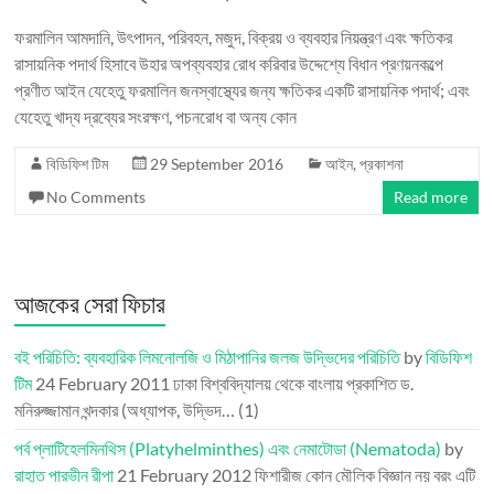
ফরমালিন আমদানি, উৎপাদন, পরিবহন, মজুদ, বিক্রয় ও ব্যবহার নিয়ন্ত্রণ এবং ক্ষতিকর
রাসায়নিক পদার্থ হিসাবে উহার অপব্যবহার রোধ করিবার উদ্দেশ্যে বিধান প্রণয়নকল্পে
প্রণীত আইন যেহেতু ফরমালিন জনস্বাস্থ্যের জন্য ক্ষতিকর একটি রাসায়নিক পদার্থ; এবং
যেহেতু খাদ্য দ্রব্যের সংরক্ষণ, পচনরোধ বা অন্য কোন
বিডিফিশ টিম
29 September 2016
আইন
,
প্রকাশনা
No Comments
Read more
আজকের সেরা ফিচার
বই পরিচিতি: ব্যবহারিক লিমনোলজি ও মিঠাপানির জলজ উদ্ভিদের পরিচিতি
by
বিডিফিশ
টিম
24 February 2011
ঢাকা বিশ্ববিদ্যালয় থেকে বাংলায় প্রকাশিত ড.
মনিরুজ্জামান খন্দকার (অধ্যাপক, উদ্ভিদ…
(1)
পর্ব প্লাটিহেলমিনথিস (Platyhelminthes) এবং নেমাটোডা (Nematoda)
by
রাহাত পারভীন রীপা
21 February 2012
ফিশারীজ কোন মৌলিক বিজ্ঞান নয় বরং এটি