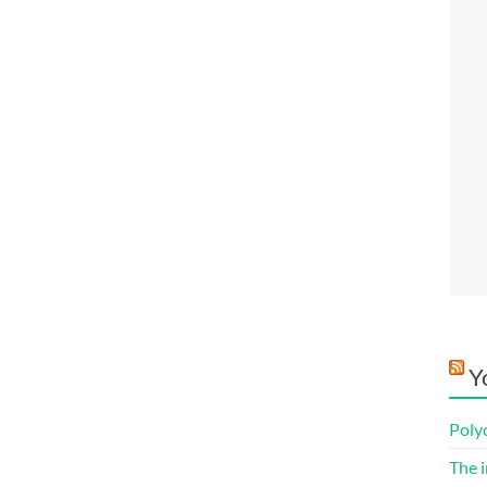
Y
Poly
The i