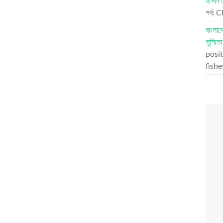
হাসান 
পর্ব:
বাংলা
সুস্মিত
posit
fish