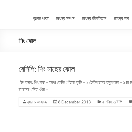
প্রথম পাতা
মাৎস্য সম্পদ
মাৎস্য জীববিজ্ঞান
মাৎস্য চাষ
শিং ঝোল
রেসিপি: শিং মাছের ঝোল
উপকরণ: শিং মাছ – আধা কেজি পেঁয়াজ কুচি – ১ টেবিল চামচ রসুন বাটা – ১ চা চাম
চা চামচ ধনিয়া গুঁড়া –
নুসরাত আহমেদ
8 December 2013
নানাবিধ
,
রেসিপি