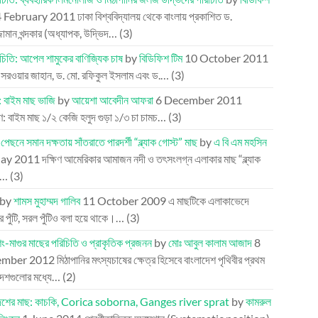
 February 2011
ঢাকা বিশ্ববিদ্যালয় থেকে বাংলায় প্রকাশিত ড.
্জামান খন্দকার (অধ্যাপক, উদ্ভিদ…
(3)
চিতি: আপেল শামুকের বাণিজ্যিক চাষ
by
বিডিফিশ টিম
10 October 2011
 সরওয়ার জাহান, ড. মো. রফিকুল ইসলাম এবং ড.…
(3)
: বাইম মাছ ভাজি
by
আয়েশা আবেদীন আফরা
6 December 2011
 বাইম মাছ ১/২ কেজি হলুদ গুড়া ১/৩ চা চামচ…
(3)
পেছনে সমান দক্ষতায় সাঁতরাতে পারদর্শী “ব্ল্যাক গোস্ট” মাছ
by
এ বি এম মহসিন
ay 2011
দক্ষিণ আমেরিকার আমাজন নদী ও তৎসংলগ্ন এলাকার মাছ “ব্ল্যাক
”…
(3)
by
শামস মুহাম্মদ গালিব
11 October 2009
এ মাছটিকে এলাকাভেদে
্র পুঁটি, সরল পুঁটিও বলা হয়ে থাকে।…
(3)
িং-মাগুর মাছের পরিচিতি ও প্রাকৃতিক প্রজনন
by
মোঃ আবুল কালাম আজাদ
8
mber 2012
মিঠাপানির মৎস্যচাষের ক্ষেত্র হিসেবে বাংলাদেশ পৃথিবীর প্রথম
দেশগুলোর মধ্যে…
(2)
দেশের মাছ: কাচকি, Corica soborna, Ganges river sprat
by
কামরুল