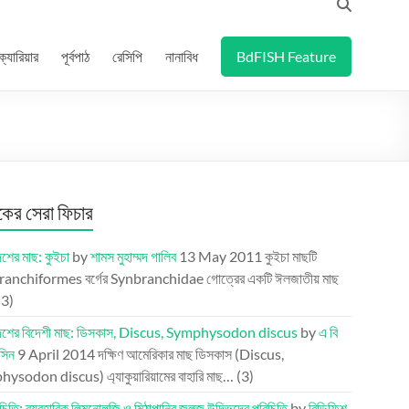
ক্যারিয়ার
পূর্বপাঠ
রেসিপি
নানাবিধ
BdFISH Feature
র সেরা ফিচার
েশের মাছ: কুইচা
by
শামস মুহাম্মদ গালিব
13 May 2011
কুইচা মাছটি
anchiformes বর্গের Synbranchidae গোত্রের একটি ঈলজাতীয় মাছ
(3)
দেশের বিদেশী মাছ: ডিসকাস, Discus, Symphysodon discus
by
এ বি
সিন
9 April 2014
দক্ষিণ আমেরিকার মাছ ডিসকাস (Discus,
ysodon discus) এ্যাকুয়ারিয়ামের বাহারি মাছ…
(3)
চিতি: ব্যবহারিক লিমনোলজি ও মিঠাপানির জলজ উদ্ভিদের পরিচিতি
by
বিডিফিশ