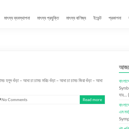
মাৎস্য ব্যবস্থাপনা
মাৎস্য প্রযুক্তি
মাৎস্য বাণিজ্য
ইভেন্ট
প্রকাশনা
আজকে
চ হলুদ গুঁড়া – আধা চা চামচ মরিচ গুঁড়া – আধা চা চামচ জিরা গুঁড়া – আধা
বাংলাদ
Synbr
যার…
No Comments
Read more
বাংলা
এম মহ
Symph
বই পরি