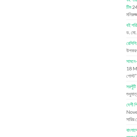
টিম
24
মনিরুজ
বই পরি
ড. মো.
রেসিপি
উপকরণ:
সামনে-
18 M
গোস্ট
সরপুঁটি
শুধুমাত
দেশী শ
Nove
সারির 
বাংলা