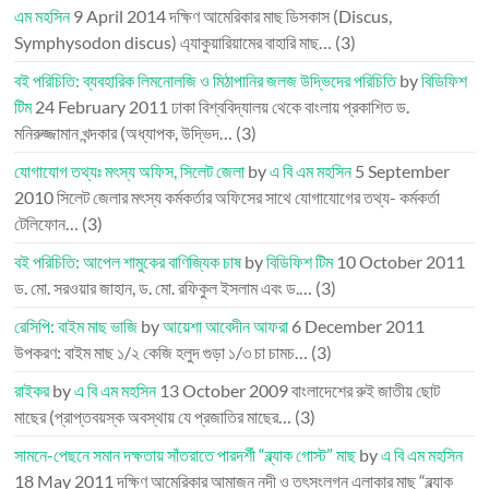
এম মহসিন
9 April 2014
দক্ষিণ আমেরিকার মাছ ডিসকাস (Discus,
Symphysodon discus) এ্যাকুয়ারিয়ামের বাহারি মাছ…
(3)
বই পরিচিতি: ব্যবহারিক লিমনোলজি ও মিঠাপানির জলজ উদ্ভিদের পরিচিতি
by
বিডিফিশ
টিম
24 February 2011
ঢাকা বিশ্ববিদ্যালয় থেকে বাংলায় প্রকাশিত ড.
মনিরুজ্জামান খন্দকার (অধ্যাপক, উদ্ভিদ…
(3)
যোগাযোগ তথ্যঃ মৎস্য অফিস, সিলেট জেলা
by
এ বি এম মহসিন
5 September
2010
সিলেট জেলার মৎস্য কর্মকর্তার অফিসের সাথে যোগাযোগের তথ্য- কর্মকর্তা
টেলিফোন…
(3)
বই পরিচিতি: আপেল শামুকের বাণিজ্যিক চাষ
by
বিডিফিশ টিম
10 October 2011
ড. মো. সরওয়ার জাহান, ড. মো. রফিকুল ইসলাম এবং ড.…
(3)
রেসিপি: বাইম মাছ ভাজি
by
আয়েশা আবেদীন আফরা
6 December 2011
উপকরণ: বাইম মাছ ১/২ কেজি হলুদ গুড়া ১/৩ চা চামচ…
(3)
রাইকর
by
এ বি এম মহসিন
13 October 2009
বাংলাদেশের রুই জাতীয় ছোট
মাছের (প্রাপ্তবয়স্ক অবস্থায় যে প্রজাতির মাছের…
(3)
সামনে-পেছনে সমান দক্ষতায় সাঁতরাতে পারদর্শী “ব্ল্যাক গোস্ট” মাছ
by
এ বি এম মহসিন
18 May 2011
দক্ষিণ আমেরিকার আমাজন নদী ও তৎসংলগ্ন এলাকার মাছ “ব্ল্যাক